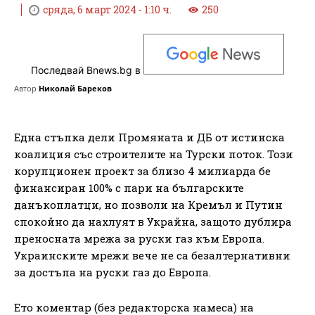
сряда, 6 март 2024 - 1:10 ч.
250
Последвай Bnews.bg в
Автор
Николай Бареков
Една стъпка дели Промяната и ДБ от истинска
коалиция със строителите на Турски поток. Този
корупционен проект за близо 4 милиарда бе
финансиран 100% с пари на българските
данъкоплатци, но позволи на Кремъл и Путин
спокойно да нахлуят в Украйна, защото дублира
преносната мрежа за руски газ към Европа.
Украинските мрежи вече не са безалтернативни
за достъпа на руски газ до Европа.
Ето коментар (без редакторска намеса) на