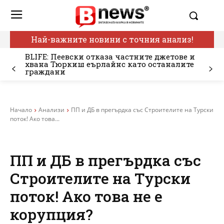
Най-важните новини с точния анализ!
BLIFE: Пеевски отказа частните джетове и
хвана Тюркиш еърлайнс като останалите
граждани
Начало
Анализи
ПП и ДБ в прегърдка със Строителите на Турски
поток! Ако това...
ПП и ДБ в прегърдка със
Строителите на Турски
поток! Ако това не е
корупция?