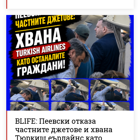
BLIFE: Пеевски отказа
частните джетове и хвана
Тюркиш еърлайнс като