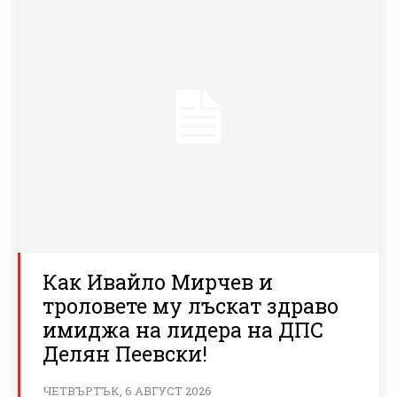
Как Ивайло Мирчев и
троловете му лъскат здраво
имиджа на лидера на ДПС
Делян Пеевски!
ЧЕТВЪРТЪК, 6 АВГУСТ 2026