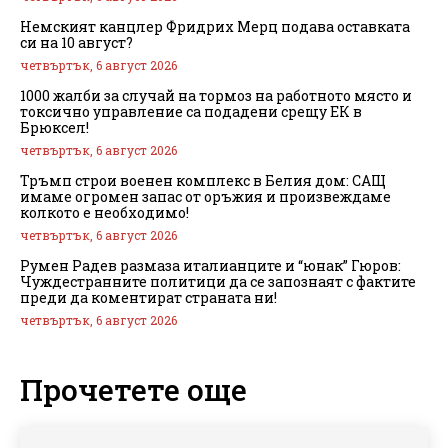
Немският канцлер Фридрих Мерц подава оставката
си на 10 август?
четвъртък, 6 август 2026
1000 жалби за случай на тормоз на работното място и
токсично управление са подадени срещу ЕК в
Брюксел!
четвъртък, 6 август 2026
Тръмп строи военен комплекс в Белия дом: САЩ
имаме огромен запас от оръжия и произвеждаме
колкото е необходимо!
четвъртък, 6 август 2026
Румен Радев размаза италианците и “юнак” Гюров:
Чуждестранните политици да се запознаят с фактите
преди да коментират страната ни!
четвъртък, 6 август 2026
Прочетете още