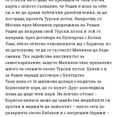
карта с ясното съзнание, че Радев я иска за себе
си, а не да прави публични разобличения, за да
пострада проекта Турски поток. Напротив, от
Москва през Малинов предложиха на Румен
Радев да направи свой Турски поток и той го
направи, през договора на Булгаргаз с Боташ.
Това, обаче обтегна отношенията му с Борисов, но
не дотолкова, че да се съгласят Малинов да бъде
сменен. Тук задейства инстинктът за
самосъхранение, защото Малинов знае прекалено
много за схемите около Турски поток. Ценен е и
за Радев заради договора с Булгаргаз.
Тази цена от 16 милиона долара е въдичка за
Борисовите хора, да го купят. Друг разследващ
няма да даде тези пари. На всичко отгоре –
Борисов винаги може да задейства медийните си
хрътки и медиите да замълчат – както сега по
разкрията около Бабаков и с насрещни баражи –