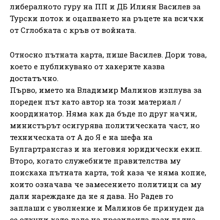
либералното гуру на ПП и ДБ Илиян Василев за
Турски поток и оцапването на ръцете на всички
от Сглобката с кръв от войната.
Относно пътната карта, пише Василев. Дори това,
което е публикувано от хакерите казва
достатъчно.
Първо, името на Владимир Малинов изплува за
пореден път като автор на този материал /
координатор. Няма как да бъде по друг начин,
министърът осигурява политическата част, но
техническата от А до Я е на шефа на
Булгартрансгаз и на неговия юридически екип.
Второ, когато служебните правителства му
поискаха пътната карта, той каза че няма копие,
които означава че замесението политици са му
дали нареждане да не я дава. Но Радев го
заплаши с уволнение и Малинов бе принуден да
се откупи като даде на президента тази пътна