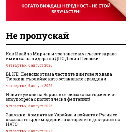
Не пропускай
Как Ивайло Мирчев и троловете му лъскат здраво
имиджа на лидера на ДПС Делян Пеевски!
четвъртък, 6 август 2026
BLIFE: Пеевски отказа частните джетове и хвана
Тюркиш еърлайнс като останалите граждани
четвъртък, 6 август 2026
Новите умове на Борисов се оказаха изпържени от
злоупотреба с политически фентанил!
четвъртък, 6 август 2026
Залужни: Армията на Украйна и войната с Русия се
оказаха твърде модерни за остарелите доктрини на
НАТО!
четвъртък, 6 август 2026