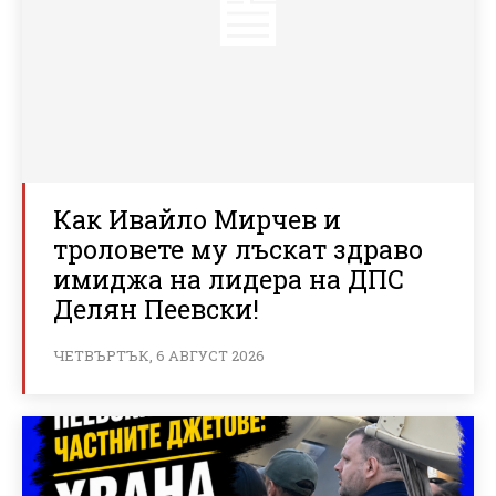
Как Ивайло Мирчев и
троловете му лъскат здраво
имиджа на лидера на ДПС
Делян Пеевски!
ЧЕТВЪРТЪК, 6 АВГУСТ 2026