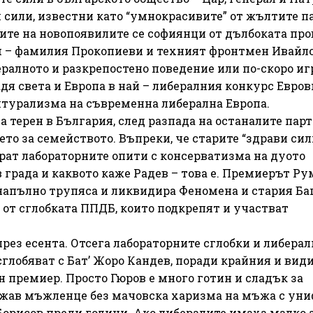
и сили, известни като “умнокрасивите” от жълтите п
ите на новопоявилите се софиянци от дълбоката пр
м – фамилия Прокопиеви и техният фронтмен Ивайл
ралното и разкрепостено поведение или по-скоро иг
адя света и Европа в най – либералния конкурс Евров
лтурализма на съвременна либерална Европа.
 терен в България, след разпада на останалите парт
то за семейството. Въпреки, че старите “здрави сил
ат лабораторните опити с консерватизма на дуото
 града и каквото каже Радев – това е. Премиерът Ру
 напълно трупяса и ликвидира Феномена и стария Ба
 от сглобката ППДБ, които подкрепят и участват
през есента. Отсега лабораторните сглобки и либерал
сглобяват с Бат’ Жоро Кандев, поради крайния и вид
 премиер. Просто Гюров е много готин и сладък за
ижав мъжленце без мачовска харизма на мъжа с уни
Борисов преди години. Ако либералите имаха малко 