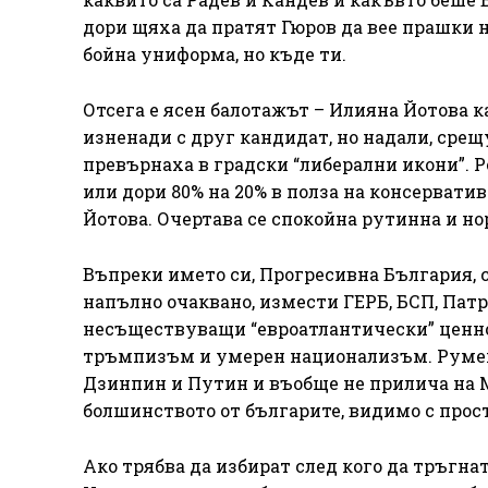
дори щяха да пратят Гюров да вее прашки н
бойна униформа, но къде ти.
Отсега е ясен балотажът – Илияна Йотова к
изненади с друг кандидат, но надали, срещ
превърнаха в градски “либерални икони”. Р
или дори 80% на 20% в полза на консервати
Йотова. Очертава се спокойна рутинна и но
Въпреки името си, Прогресивна България, с
напълно очаквано, измести ГЕРБ, БСП, Патр
несъществуващи “евроатлантически” ценно
тръмпизъм и умерен национализъм. Румен Р
Дзинпин и Путин и въобще не прилича на М
болшинството от българите, видимо с прост
Ако трябва да избират след кого да тръгнат