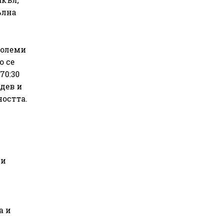
ълна
големи
о се
70:30
дев и
ността.
Си
а и