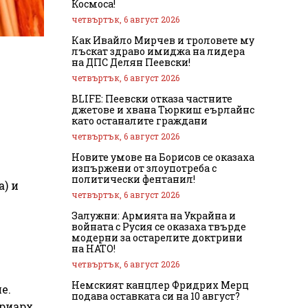
Космоса!
четвъртък, 6 август 2026
Как Ивайло Мирчев и троловете му
лъскат здраво имиджа на лидера
на ДПС Делян Пеевски!
четвъртък, 6 август 2026
BLIFE: Пеевски отказа частните
джетове и хвана Тюркиш еърлайнс
като останалите граждани
четвъртък, 6 август 2026
Новите умове на Борисов се оказаха
изпържени от злоупотреба с
политически фентанил!
а) и
четвъртък, 6 август 2026
Залужни: Армията на Украйна и
войната с Русия се оказаха твърде
модерни за остарелите доктрини
на НАТО!
четвъртък, 6 август 2026
Немският канцлер Фридрих Мерц
е.
подава оставката си на 10 август?
риарх,