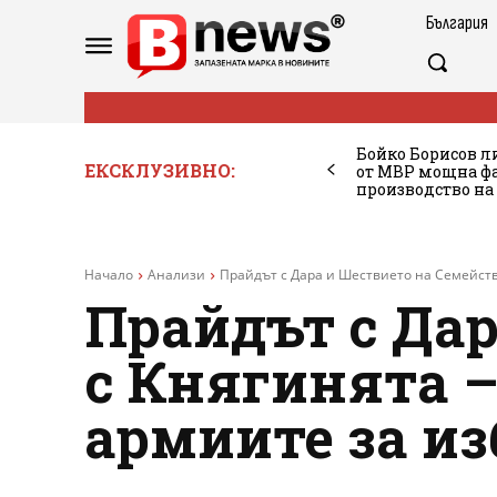
България
Бойко Борисов ли
ЕКСКЛУЗИВНО:
от МВР мощна фа
производство на
Начало
Анализи
Прайдът с Дара и Шествието на Семейство
Прайдът с Дар
с Княгинята –
армиите за из