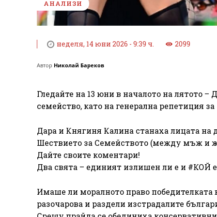
АНАЛИЗИ
неделя, 14 юни 2026 - 9:39 ч.
2099
Автор
Николай Бареков
Гледайте на 13 юни в началото на лятото –
семейство, като на генерална репетиция за 
Дара и Княгиня Калина станаха лицата на д
Шествието за Семейството (между мъж и ж
Дайте своите коментари!
Два свята – единият излишен ли е и #КОЙ е
Имаше ли моралното право победителката в 
разочарова и раздели изстрадалите българи
Срещу прайда се обединиха консервативнит