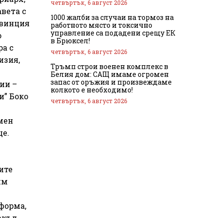
четвъртък, 6 август 2026
авета с
1000 жалби за случаи на тормоз на
овинция
работното място и токсично
управление са подадени срещу ЕК
о
в Брюксел!
ра с
четвъртък, 6 август 2026
изия,
Тръмп строи военен комплекс в
Белия дом: САЩ имаме огромен
запас от оръжия и произвеждаме
ии –
колкото е необходимо!
и” Боко
четвъртък, 6 август 2026
мен
це.
ите
им
форма,
акъл,