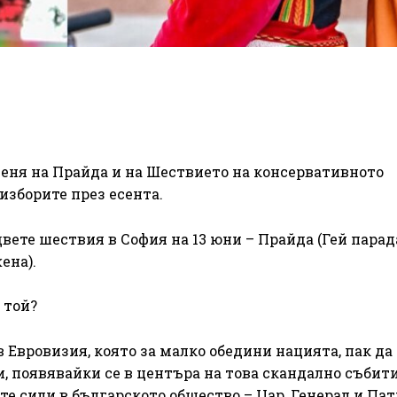
 Деня на Прайда и на Шествието на консервативното
изборите през есента.
вете шествия в София на 13 юни – Прайда (Гей парад
ена).
 той?
Евровизия, която за малко обедини нацията, пак да
, появявайки се в центъра на това скандално събити
е сили в българското общество – Цар, Генерал и Пат