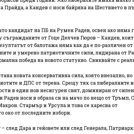
а Прайда, а Кандев с носи байряка на Шествието в п
ато кандидат на ПБ на Румен Радев, освен ако няма 
у съгражданите от Гоце Делчев Гюров – Кандев, коит
езултатът от балотажа няма как да е по-различен от 
вните и умерено патриотичните сили, лидирана от Ра
рмална победа на новото статукво. Свиквайте с реал
тана новата консервативна сила, която внезапно, но
иотите и ДПС от терена. Срещу тях са либералните и
сти в един нов несигурен свят, доминиран от силен
адев носи в образа си на мачо по нещо от Тръмп, 
акрон. Стармър и Урсула и това се харесва от
о око от последните избори.
 – след Дара и гейовете или след Генерала, Патриарх