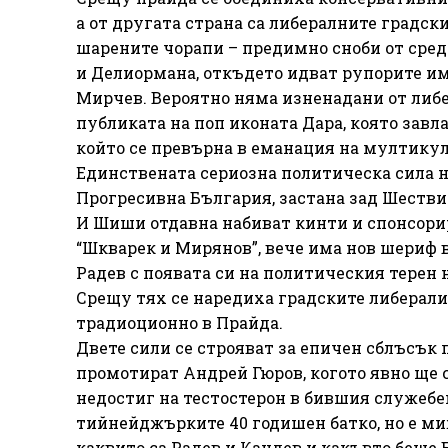
а от другата страна са либералните градск
шарените чорапи – предимно сноби от сред
и Делиормана, откъдето идват рупорите и
Мирчев. Вероятно няма изненадани от либе
публиката на поп иконата Дара, която завл
който се превърна в еманация на мултику
Единствената сериозна политическа сила на
Прогресивна България, застана зад Шествие
И Шиши отдавна набиват кинти и спонсорир
“Шкварек и Мирянов”, вече има нов шериф в
Радев с появата си на политическия терен
Срещу тях се наредиха градските либерали
традиоционно в Прайда.
Двете сили се строяват за епичен сблъсък 
промотират Андрей Гюров, когото явно ще 
недостиг на тестостерон в бившия служебен
тийнейджърките 40 годишен батко, но е м
каквито са Радев и Кандев и какъвто беше 