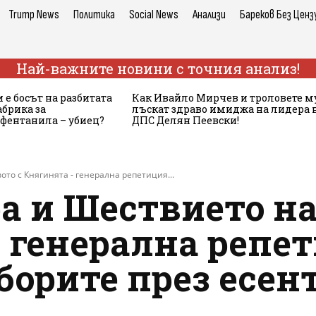
Trump News
Политика
Social News
Анализи
Бареков Без Ценз
Най-важните новини с точния анализ!
 е босът на разбитата
Как Ивайло Мирчев и троловете м
брика за
лъскат здраво имиджа на лидера 
 фентанила – убиец?
ДПС Делян Пеевски!
то с Княгинята - генерална репетиция...
а и Шествието н
 генерална репе
борите през есен