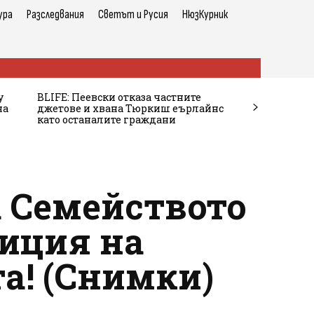
ура
Разследвания
Светът и Русия
НюзКурник
у
BLIFE: Пеевски отказа частните
на
джетове и хвана Тюркиш еърлайнс
като останалите граждани
а Семейството
тиция на
та! (Снимки)