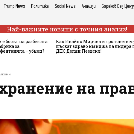
Trump News
Политика
Social News
Анализи
Бареков Без Ценз
Най-важните новини с точния анализ!
 е босът на разбитата
Как Ивайло Мирчев и троловете м
брика за
лъскат здраво имиджа на лидера 
 фентанила – убиец?
ДПС Делян Пеевски!
 икони
ъхранение на пра