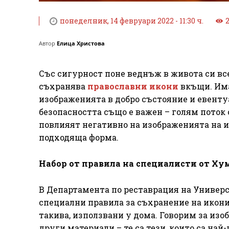
понеделник, 14 февруари 2022 - 11:30 ч.
Автор
Елица Христова
Със сигурност поне веднъж в живота си вс
съхранява
православни икони
вкъщи. Има
изображенията в добро състояние и евентуа
безопасността също е важен – голям поток 
повлияят негативно на изображенията на ик
подходяща форма.
Набор от правила на специалисти от Ху
В Департамента по реставрация на Универс
специални правила за съхранение на икони.
такива, използвани у дома. Говорим за изо
други материали – те са тези, които са на