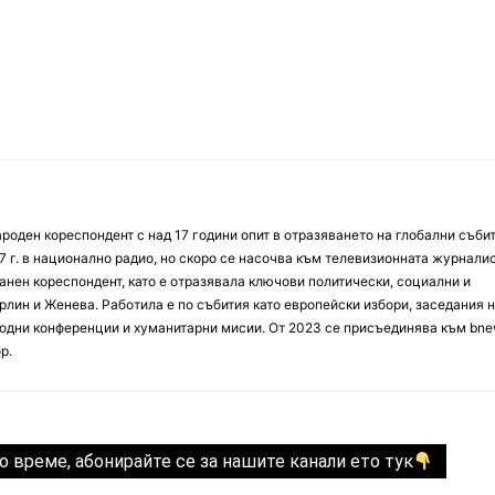
оден кореспондент с над 17 години опит в отразяването на глобални събит
7 г. в национално радио, но скоро се насочва към телевизионната журналис
анен кореспондент, като е отразявала ключови политически, социални и
лин и Женева. Работила е по събития като европейски избори, заседания 
дни конференции и хуманитарни мисии. От 2023 се присъединява към bne
р.
о време, абонирайте се за нашите канали ето тук