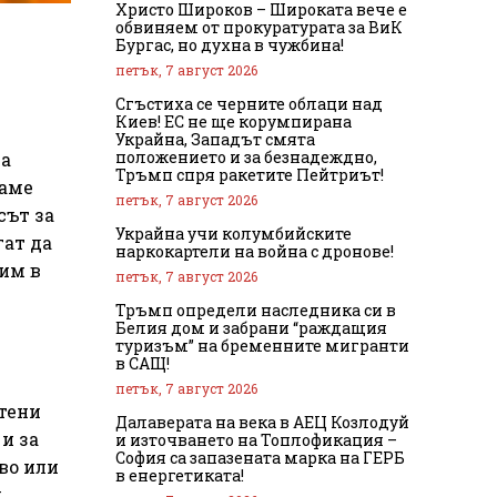
Христо Широков – Широката вече е
обвиняем от прокуратурата за ВиК
Бургас, но духна в чужбина!
петък, 7 август 2026
Сгъстиха се черните облаци над
Киев! ЕС не ще корумпирана
Украйна, Западът смята
положението и за безнадеждно,
да
Тръмп спря ракетите Пейтриът!
жаме
петък, 7 август 2026
сът за
Украйна учи колумбийските
гат да
наркокартели на война с дронове!
зим в
петък, 7 август 2026
Тръмп определи наследника си в
Белия дом и забрани “раждащия
туризъм” на бременните мигранти
в САЩ!
петък, 7 август 2026
отени
Далаверата на века в АЕЦ Козлодуй
и за
и източването на Топлофикация –
София са запазената марка на ГЕРБ
во или
в енергетиката!
,