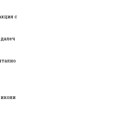
акция с
-далеч
нтално
 икони