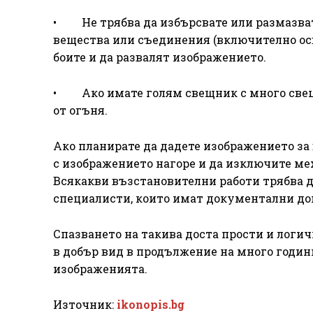
• Не трябва да избърсвате или размазвате
вещества или съединения (включително осве
боите и да развалят изображението.
• Ако имате голям свещник с много свещи
от огъня.
Ако планирате да дадете изображението за 
с изображението нагоре и да изключите ме
Всякакви възстановителни работи трябва д
специалисти, които имат документални док
Спазването на такива доста прости и логи
в добър вид в продължение на много години,
изображенията.
Източник:
ikonopis.bg