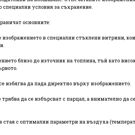
о специални условия за съхранение.
граничат основните:
 изображението в специални стъклени витрини, ко
и.
ието близо до източник на топлина, тъй като висо
ървото.
е избягва да пада директно върху изображението.
ябва да се избърсват с парцал, а внимателно да с
 стая с оптимални параметри на въздуха (температ