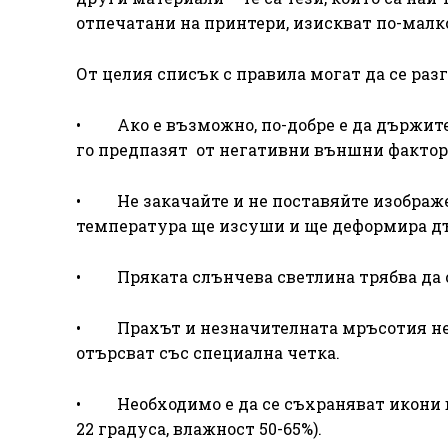
отпечатани на принтери, изискват по-малк
От целия списък с правила могат да се раз
• Ако е възможно, по-добре е да държите
го предпазят от негативни външни фактор
• Не закачайте и не поставяйте изображен
температура ще изсуши и ще деформира д
• Пряката слънчева светлина трябва да с
• Прахът и незначителната мръсотия не тр
отърсват със специална четка.
• Необходимо е да се съхраняват икони в
22 градуса, влажност 50-65%).