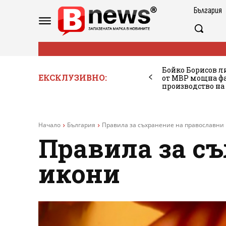
България
Бойко Борисов ли
ЕКСКЛУЗИВНО:
от МВР мощна фа
производство на
Начало
България
Правила за съхранение на православни
Правила за с
икони