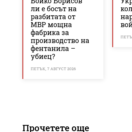
Бойко Борисов
Ук
ли е босът на
ко
разбитата от
на
МВР мощна
вой
фабрика за
ПЕТЪК
производство на
фентанила –
убиец?
ПЕТЪК, 7 АВГУСТ 2026
Прочетете още