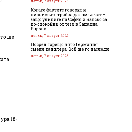
петък, 7 август 2026
Когато фактите говорят и
ционистите трябва да замълчат –
защо улиците на София и Банско са
по-спокойни от тези в Западна
Европа
петък, 7 август 2026
ито ще
Посред горещо лято Германия
сменя канцлера! Кой ще го наследи
петък, 7 август 2026
ката
е
ура 18-