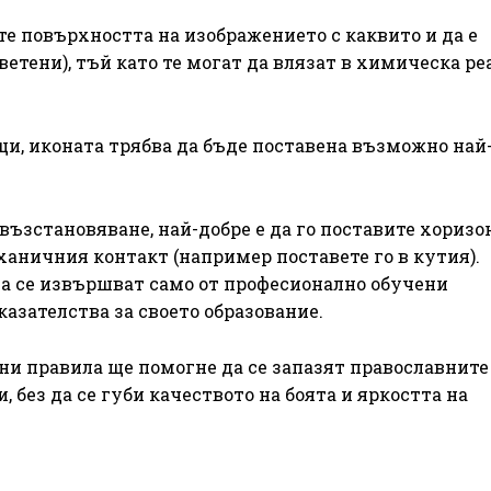
 повърхността на изображението с каквито и да е
тени), тъй като те могат да влязат в химическа ре
, иконата трябва да бъде поставена възможно най
възстановяване, най-добре е да го поставите хоризо
ханичния контакт (например поставете го в кутия).
а се извършват само от професионално обучени
азателства за своето образование.
чни правила ще помогне да се запазят православните
 без да се губи качеството на боята и яркостта на