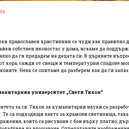
203
еки православен християнин се чуди как правилно 
йки собствен иконостас у дома, искаме да поддър
лно да ги предадем на децата си. В църквите въпро
от хора, сажди от свещи и температурни спадове мо
оните. Нека се опитаме да разберем как да ги запа
манитарния университет „Свети Тихон“
итета за св. Тихон за хуманитарни науки са разраб
 Те са подходящи както за храмови светилища, така 
бражения, които са рисувани с бои върху платно, дър
й-податливи на влошаване. Отпечатаните изображения