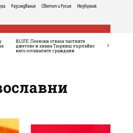
ура
Разследвания
Светът и Русия
НюзКурник
у
BLIFE: Пеевски отказа частните
на
джетове и хвана Тюркиш еърлайнс
като останалите граждани
вославни