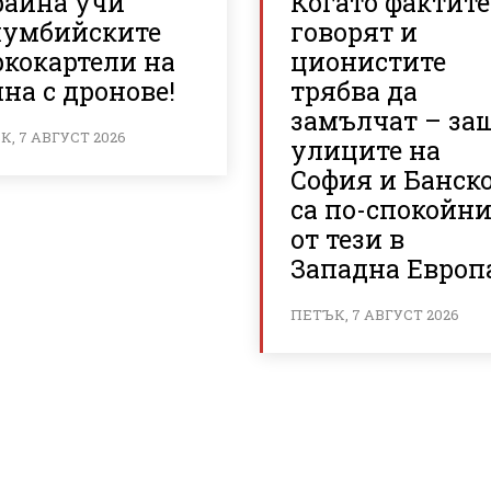
райна учи
Когато фактите
лумбийските
говорят и
ркокартели на
ционистите
на с дронове!
трябва да
замълчат – за
, 7 АВГУСТ 2026
улиците на
София и Банск
са по-спокойн
от тези в
Западна Европ
ПЕТЪК, 7 АВГУСТ 2026