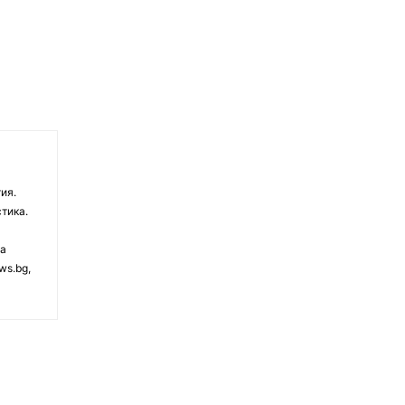
ия.
тика.
на
ws.bg,