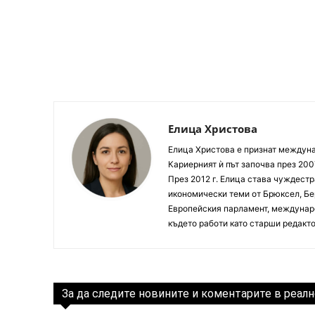
Елица Христова
Елица Христова е признат междунар
Кариерният ѝ път започва през 200
През 2012 г. Елица става чуждестр
икономически теми от Брюксел, Бер
Европейския парламент, междунаро
където работи като старши редакто
За да следите новините и коментарите в реалн