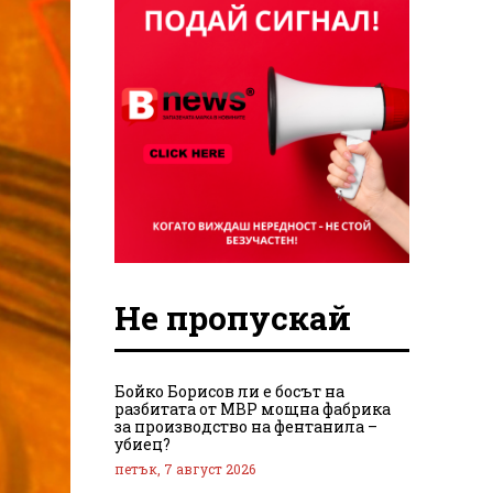
Не пропускай
Бойко Борисов ли е босът на
разбитата от МВР мощна фабрика
за производство на фентанила –
убиец?
петък, 7 август 2026