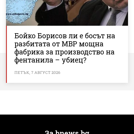
Бойко Борисов ли е босът на
разбитата от МВР мощна
фабрика за производство на
фентанила – убиец?
ПЕТЪК, 7 АВГУСТ 2026
За bnews.bg