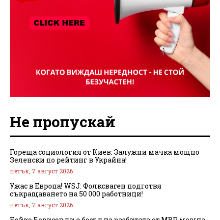
Не пропускай
Гореща социология от Киев: Залужни мачка мощно
Зеленски по рейтинг в Украйна!
петък, 7 август 2026
Ужас в Европа! WSJ: Фолксваген подготвя
съкращаването на 50 000 работници!
петък, 7 август 2026
Бойко Борисов ли е босът на разбитата от МВР мощна