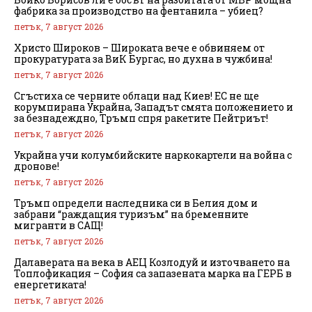
фабрика за производство на фентанила – убиец?
петък, 7 август 2026
Христо Широков – Широката вече е обвиняем от
прокуратурата за ВиК Бургас, но духна в чужбина!
петък, 7 август 2026
Сгъстиха се черните облаци над Киев! ЕС не ще
корумпирана Украйна, Западът смята положението и
за безнадеждно, Тръмп спря ракетите Пейтриът!
петък, 7 август 2026
Украйна учи колумбийските наркокартели на война с
дронове!
петък, 7 август 2026
Тръмп определи наследника си в Белия дом и
забрани “раждащия туризъм” на бременните
мигранти в САЩ!
петък, 7 август 2026
Далаверата на века в АЕЦ Козлодуй и източването на
Топлофикация – София са запазената марка на ГЕРБ в
енергетиката!
петък, 7 август 2026