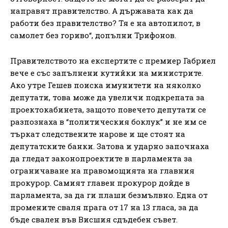
направят правителство. А държавата как да
работи без правителство? Тя е на автопилот, в
самолет без гориво“, допълни Трифонов.
Правителството на експертите с премиер Габриел
вече е със запълнени кутийки на министрите.
Ако утре Гешев поиска имунитети на няколко
депутати, това може да увеличи подкрепата за
проектокабинета, защото повечето депутати се
разпознаха в “политическия боклук” и не им се
търкат следствените нарове и ще стоят на
депутатските банки. Затова и ударно започнаха
да гледат законопроектите в парламента за
ограничаване на правомощията на главния
прокурор. Самият главен прокурор дойде в
парламента, за да ги плаши безмълвно. Една от
промените сваля прага от 17 на 13 гласа, за да
бъде свален във Висшия сдъдебен съвет.