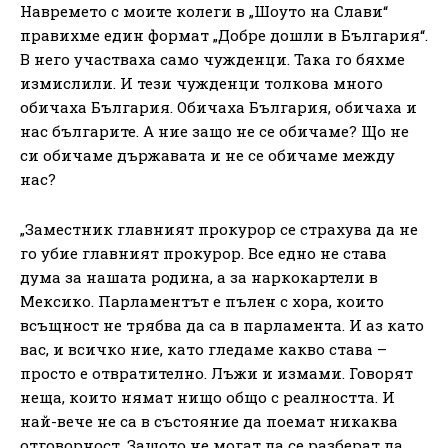
Навремето с моите колеги в „Шоуто на Слави“
правихме един формат „Добре дошли в България“.
В него участваха само чужденци. Така го бяхме
измислили. И тези чужденци толкова много
обичаха България. Обичаха България, обичаха и
нас българите. А ние защо не се обичаме? Що не
си обичаме държавата и не се обичаме между
нас?
„Заместник главният прокурор се страхува да не
го убие главният прокурор. Все едно не става
дума за нашата родина, а за наркокартели в
Мексико. Парламентът е пълен с хора, които
всъщност не трябва да са в парламента. И аз като
вас, и всичко ние, като гледаме какво става –
просто е отвратително. Лъжи и измами. Говорят
неща, които нямат нищо общо с реалността. И
най-вече не са в състояние да поемат никаква
отговорност. Защото не могат да се разберат да