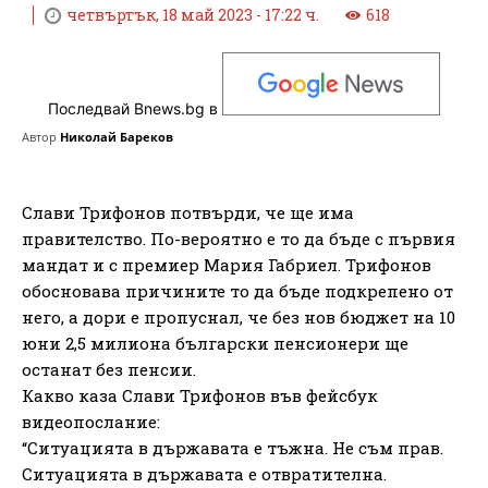
четвъртък, 18 май 2023 - 17:22 ч.
618
Последвай Bnews.bg в
Автор
Николай Бареков
Слави Трифонов потвърди, че ще има
правителство. По-вероятно е то да бъде с първия
мандат и с премиер Мария Габриел. Трифонов
обосновава причините то да бъде подкрепено от
него, а дори е пропуснал, че без нов бюджет на 10
юни 2,5 милиона български пенсионери ще
останат без пенсии.
Какво каза Слави Трифонов във фейсбук
видеопослание:
“Ситуацията в държавата е тъжна. Не съм прав.
Ситуацията в държавата е отвратителна.