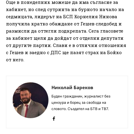
Още в понеделник можеше да има съгласие за
кабинет, но след сутринта на бурното начало на
седмицата, лидерът на БСП Корнелия Нинова
получила кратко обаждане от Гешев следобед и
размисли да оттегли подкрепата. Сега гласовете
за кабинет щели да дойдат от отделни депутати
от другите партии. Слави е в отлични отношения
с Гешев и заедно с ДПС ще пазят страх на Бойко
от него.
Николай Бареков
Буден гражданин, журналист без
цензура и борец за свобода на
словото. Създател на БТВ и ТВ7.