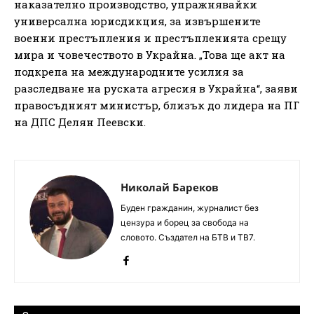
наказателно производство, упражнявайки
универсална юрисдикция, за извършените
военни престъпления и престъпленията срещу
мира и човечеството в Украйна. „Това ще акт на
подкрепа на международните усилия за
разследване на руската агресия в Украйна“, заяви
правосъдният министър, близък до лидера на ПГ
на ДПС Делян Пеевски.
Николай Бареков
Буден гражданин, журналист без
цензура и борец за свобода на
словото. Създател на БТВ и ТВ7.