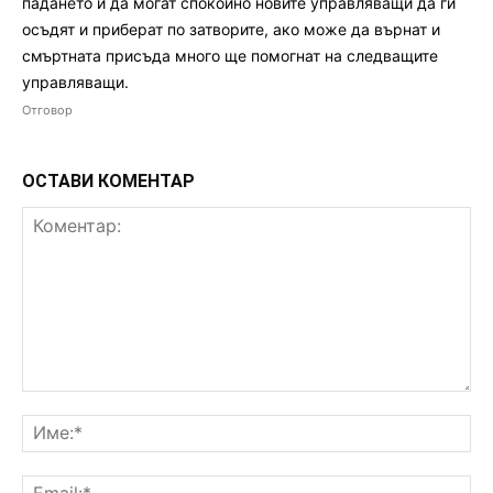
падането й да могат спокойно новите управляващи да ги
осъдят и приберат по затворите, ако може да върнат и
смъртната присъда много ще помогнат на следващите
управляващи.
Отговор
ОСТАВИ КОМЕНТАР
Коментар:
Им
Ema