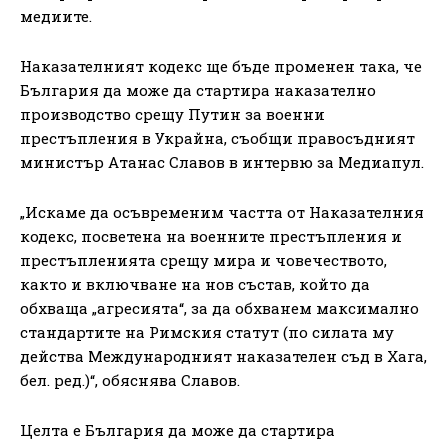
медиите.
Наказателният кодекс ще бъде променен така, че
България да може да стартира наказателно
производство срещу Путин за военни
престъпления в Украйна, съобщи правосъдният
министър Атанас Славов в интервю за Медиапул.
„Искаме да осъвременим частта от Наказателния
кодекс, посветена на военните престъпления и
престъпленията срещу мира и човечеството,
както и включване на нов състав, който да
обхваща „агресията“, за да обхванем максимално
стандартите на Римския статут (по силата му
действа Международният наказателен съд в Хага,
бел. ред.)“, обяснява Славов.
Целта е България да може да стартира