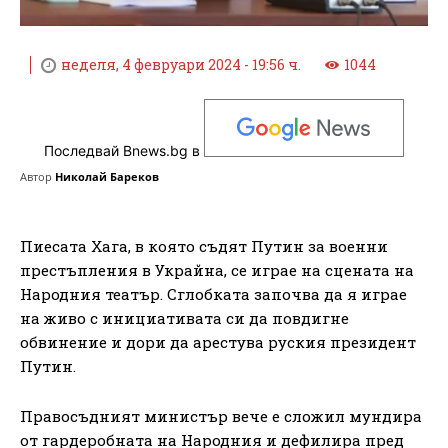
неделя, 4 февруари 2024 - 19:56 ч.
1044
Последвай Bnews.bg в
Автор
Николай Бареков
Пиесата Хага, в която съдят Путин за военни
престъпления в Украйна, се играе на сцената на
Народния театър. Сглобката започва да я играе
на живо с инициативата си да повдигне
обвинение и дори да арестува руския президент
Путин.
Правосъдният министър вече е сложил мундира
от гардеробната на Народния и дефилира пред