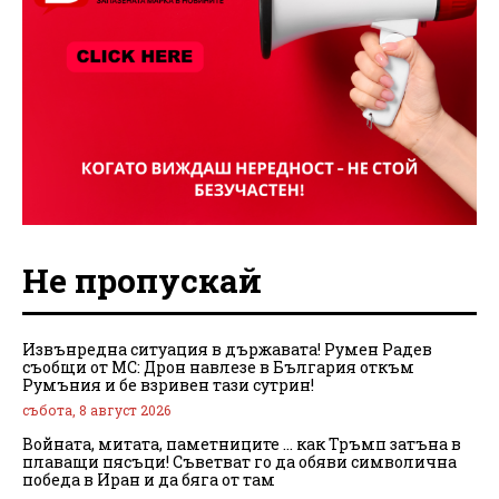
Не пропускай
Извънредна ситуация в държавата! Румен Радев
съобщи от МС: Дрон навлезе в България откъм
Румъния и бе взривен тази сутрин!
събота, 8 август 2026
Войната, митата, паметниците … как Тръмп затъна в
плаващи пясъци! Съветват го да обяви символична
победа в Иран и да бяга от там