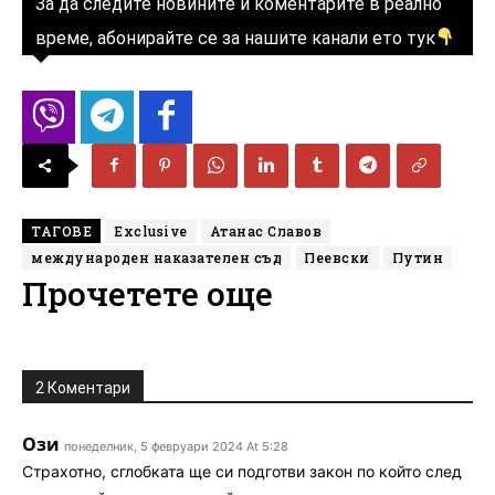
За да следите новините и коментарите в реално
време, абонирайте се за нашите канали ето тук
ТАГОВЕ
Exclusive
Атанас Славов
международен наказателен съд
Пеевски
Путин
Прочетете още
2 Коментари
Ози
понеделник, 5 февруари 2024 At 5:28
Страхотно, сглобката ще си подготви закон по който след