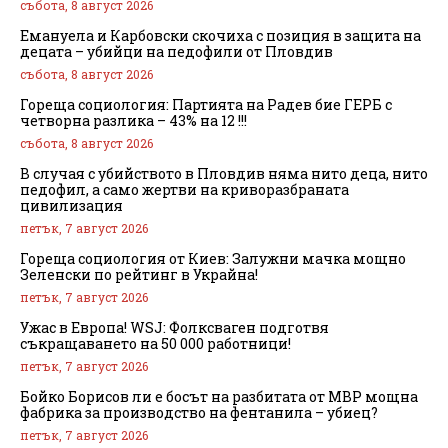
събота, 8 август 2026
Емануела и Карбовски скочиха с позиция в защита на
децата – убийци на педофили от Пловдив
събота, 8 август 2026
Гореща социология: Партията на Радев бие ГЕРБ с
четворна разлика – 43% на 12 !!!
събота, 8 август 2026
В случая с убийството в Пловдив няма нито деца, нито
педофил, а само жертви на криворазбраната
цивилизация
петък, 7 август 2026
Гореща социология от Киев: Залужни мачка мощно
Зеленски по рейтинг в Украйна!
петък, 7 август 2026
Ужас в Европа! WSJ: Фолксваген подготвя
съкращаването на 50 000 работници!
петък, 7 август 2026
Бойко Борисов ли е босът на разбитата от МВР мощна
фабрика за производство на фентанила – убиец?
петък, 7 август 2026