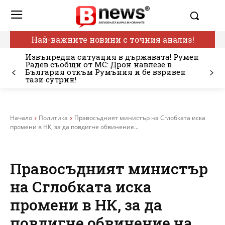
Най-важните новини с точния анализ!
Извънредна ситуация в държавата! Румен
Радев съобщи от МС: Дрон навлезе в
България откъм Румъния и бе взривен
тази сутрин!
Начало
Политика
Правосъдният министър на Сглобката иска
промени в НК, за да повдигне обвинение...
Правосъдният министър
на Сглобката иска
промени в НК, за да
повдигне обвинение на