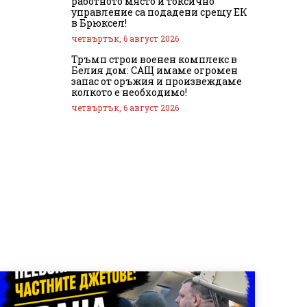
работното място и токсично
управление са подадени срещу ЕК
в Брюксел!
четвъртък, 6 август 2026
Тръмп строи военен комплекс в
Белия дом: САЩ имаме огромен
запас от оръжия и произвеждаме
колкото е необходимо!
четвъртък, 6 август 2026