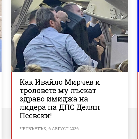
Как Ивайло Мирчев и
троловете му лъскат
здраво имиджа на
лидера на ДПС Делян
Пеевски!
ЧЕТВЪРТЪК, 6 АВГУСТ 2026