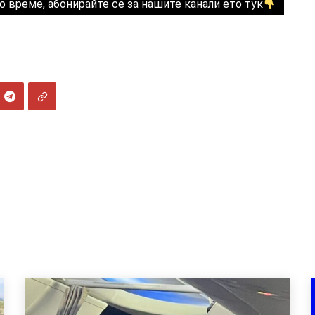
о време, абонирайте се за нашите канали ето тук