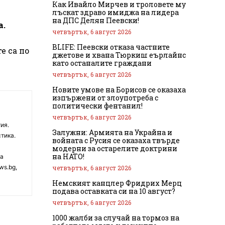
Как Ивайло Мирчев и троловете му
лъскат здраво имиджа на лидера
на ДПС Делян Пеевски!
а.
четвъртък, 6 август 2026
BLIFE: Пеевски отказа частните
е са по
джетове и хвана Тюркиш еърлайнс
като останалите граждани
четвъртък, 6 август 2026
Новите умове на Борисов се оказаха
изпържени от злоупотреба с
политически фентанил!
четвъртък, 6 август 2026
ия.
Залужни: Армията на Украйна и
тика.
войната с Русия се оказаха твърде
модерни за остарелите доктрини
на НАТО!
на
ws.bg,
четвъртък, 6 август 2026
Немският канцлер Фридрих Мерц
подава оставката си на 10 август?
четвъртък, 6 август 2026
1000 жалби за случай на тормоз на