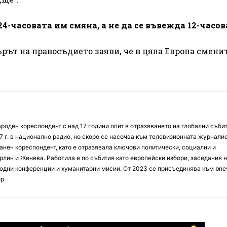
4-часовата им смяна, а не да се въвежда 12-часов
ът на правосъдието заяви, че в цяла Европа сменит
оден кореспондент с над 17 години опит в отразяването на глобални събит
7 г. в национално радио, но скоро се насочва към телевизионната журналис
анен кореспондент, като е отразявала ключови политически, социални и
лин и Женева. Работила е по събития като европейски избори, заседания 
дни конференции и хуманитарни мисии. От 2023 се присъединява към bne
р.