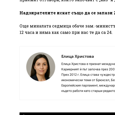
Надзирателите искат също да се запази 2
Още миналата седмица обаче зам.-министър
12 часа и няма как само при нас те да са 24.
Елица Христова
Елица Христова е признат междунар
Кариерният ѝ път започва през 200
През 2012 г. Елица става чуждестр
икономически теми от Брюксел, Бер
Европейския парламент, междунаро
където работи като старши редакто