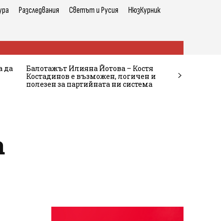
ура
Разследвания
Светът и Русия
НюзКурник
а да
Балотажът Илияна Йотова – Костя
Костадинов е възможен, логичен и
полезен за партийната ни система
а