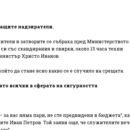
ращите надзиратели.
ужители в затворите се събраха пред Министерството
си със скандирания и свирки, около 13 часа техни
министър Христо Иванов.
който да стане ясно какво се е случило на срещата.
ато всички в сферата на сигурността
 за вас няма пари, не сте предвидени в бюджета“, ка
те Иван Петров. Той заяви още, че служителите веч
„ще“.