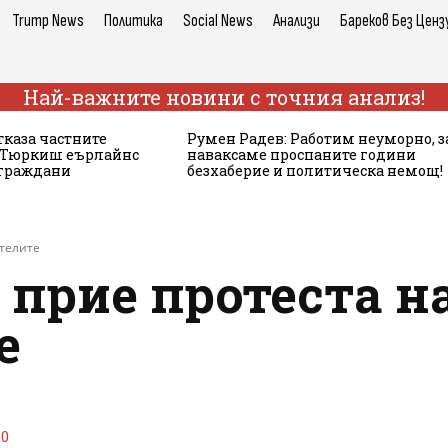
Trump News
Политика
Social News
Анализи
Бареков Без Ценз
Най-важните новини с точния анализ!
тказа частните
Румен Радев: Работим неуморно, з
а Тюркиш еърлайнс
наваксаме проспаните години
 граждани
безхаберие и политическа немощ!
ателите
 прие протеста н
е
20