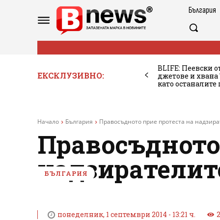
България
BLIFE: Пеевски о
ЕКСКЛУЗИВНО:
джетове и хван
като останалите
Начало
България
Правосъдното прие протеста на надзир
Правосъдното
надзирателит
БЪЛГАРИЯ
понеделник, 1 септември 2014 - 13:21 ч.