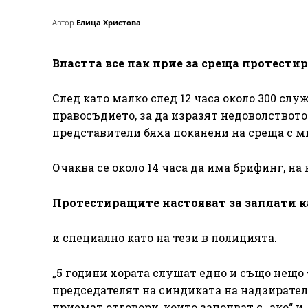
Автор
Елица Христова
Властта все пак прие за среща протести
След като малко след 12 часа около 300 сл
правосъдието, за да изразят недоволството 
представители бяха поканени на среща с 
Очаква се около 14 часа да има брифинг, на 
Протестиращите настояват за заплати к
и специално като на тези в полицията.
„5 години хората слушат едно и също нещо –
председателят на синдиката на надзиратели
приемат отговори, които започват с „ако“ и 