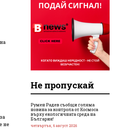
 на
Не пропускай
Румен Радев съобщи голяма
новина за контрола от Космоса
върху екологичната среда на
за
България!
е не
четвъртък, 6 август 2026