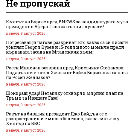
Не пропускай
Кметът на Бургас пред BNEWS за кандидатурата му за
президент в Афера: Това са пълни глупости!
неделя, 9 август 2026
Потресаващи чатове разкриват: Ето какво са си писали
убитият Георги Кузев и 15-годишното момиче преди
кървавата засада на Младежкия хълм!
неделя, 9 август 2026
Росен Миленов разкрива пред Кристияна Стефанова:
Подарък ли е хотел Хаяши от Бойко Борисов за жената
на Росен Желязков?
неделя, 9 август 2026
Шокиращ удар! Нетаняху отхвърли мирния план на
Тръмп за Ивицата Газа!
неделя, 9 август 2026
Ракът на бившия президент Джо Байдън се е
разпространил и е много болезнен, казва синът му
Хънтър по BBC
неделя, 9 август 2026