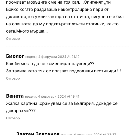
промиват мозъците сме на тоя хал. ,,Опитният ,,ти
Бойко,когато раздаваше неконтролирано пари от
джипката,тоз умник-автора на статията, сигурно е е бил
на опашката да му подхвърлят жълти стотинки, както
сега.Много мърша…
Отговор
Биолог
неделя, 4 февруари 2024 At 21:12
Как би могло да се коментират плужеци??
За такива като тях се ползват подходящи пестициди !!!
Отговор
Венета
неделя, 4 февруари 2024 At 19:41
Жалка картина ,срамувам се за България, докъде се
докарахме???
Отговор
Златан Златанов
неделя, 4 февруари 2024 At 23:37