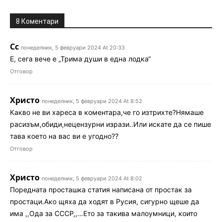
8 Коментари
Сс
понеделник, 5 февруари 2024 At 20:33
Е, сега вече е „Трима души в една лодка“
Отговор
Христо
понеделник, 5 февруари 2024 At 8:52
Какво не ви хареса в коментара,че го изтрихте?Нямаше
расизъм,обиди,нецензурни изрази..Или искате да се пише
тава което на вас ви е угодно??
Отговор
Христо
понеделник, 5 февруари 2024 At 8:02
Поредната просташка статия написана от простак за
простаци.Ако щяха да ходят в Русия, сигурно щеше да
има ,,Ода за СССР,,…Ето за такива малоумници, които