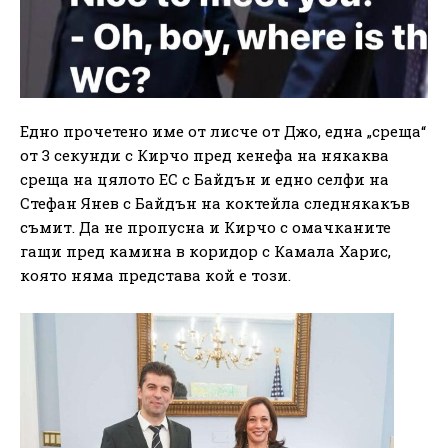
Едно прочетено име от лисче от Джо, една „среща“
от 3 секунди с Кирчо пред кенефа на някаква
среща на цялото ЕС с Байдън и едно селфи на
Стефан Янев с Байдън на коктейла следнякакъв
съмит. Да не пропусна и Кирчо с омачканите
гащи пред камина в коридор с Камала Харис,
която няма представа кой е този.