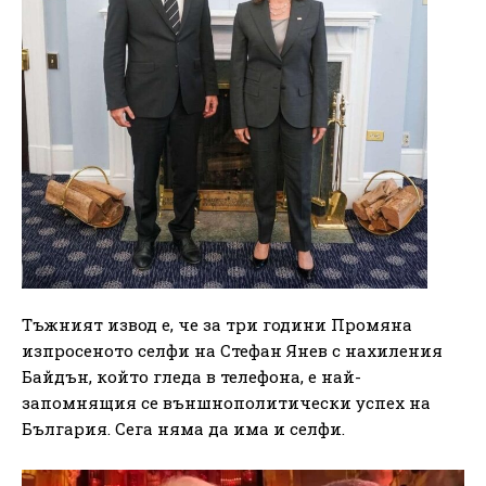
Тъжният извод е, че за три години Промяна
изпросеното селфи на Стефан Янев с нахиления
Байдън, който гледа в телефона, е най-
запомнящия се външнополитически успех на
България. Сега няма да има и селфи.