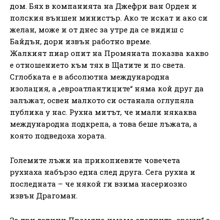
дом. Бях в компанията на Джефри ван Орден и
полския външен министър. Ако те искат и ако си
желан, може и от днес за утре да се видиш с
Байдън, дори извън работно време.
Жалкият пиар опит на Промяната показва какво
е отношението към тях в Щатите и по света.
Сглобката е в абсолютна международна
изолация, а „евроатлантиците“ няма кой друг да
залъжат, освен малкото си останала оглупяла
публика у нас. Рухна митът, че имали някаква
международна подкрепа, а това беше лъжата, а
която подведоха хората.
Големите лъжи на прикопиевите човечета
рухнаха набързо една след друга. Сега рухна и
последната – че някой ги взима насериозно
извън Драгоман.
За три години Промяна имаме следните „срещи“ с