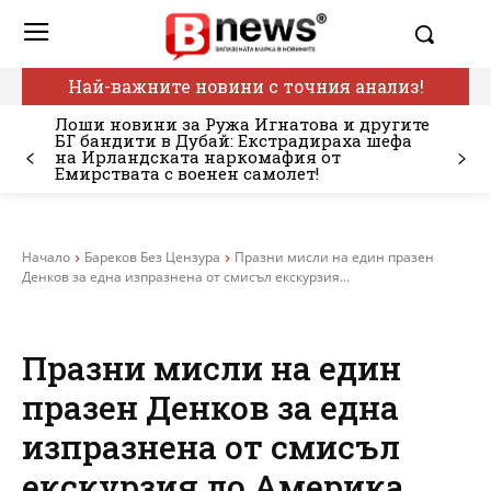
Най-важните новини с точния анализ!
Лоши новини за Ружа Игнатова и другите
БГ бандити в Дубай: Екстрадираха шефа
на Ирландската наркомафия от
Емирствата с военен самолет!
Начало
Бареков Без Цензура
Празни мисли на един празен
Денков за една изпразнена от смисъл екскурзия...
Празни мисли на един
празен Денков за една
изпразнена от смисъл
екскурзия до Америка