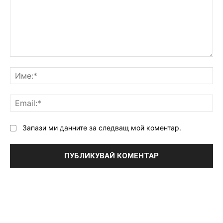
Коментар:
Им
Ema
Запази ми данните за следващ мой коментар.