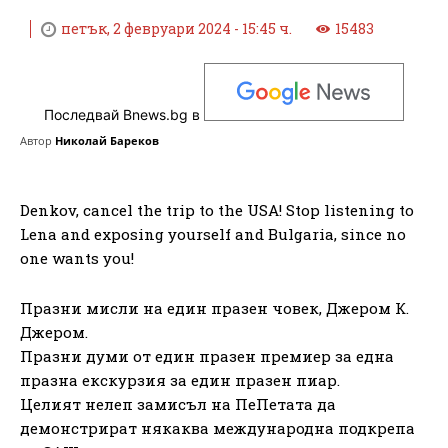
петък, 2 февруари 2024 - 15:45 ч.
15483
Последвай Bnews.bg в
Автор
Николай Бареков
Denkov, cancel the trip to the USA! Stop listening to
Lena and exposing yourself and Bulgaria, since no
one wants you!
Празни мисли на един празен човек, Джером К.
Джером.
Празни думи от един празен премиер за една
празна екскурзия за един празен пиар.
Целият нелеп замисъл на ПеПетата да
демонстрират някаква международна подкрепа