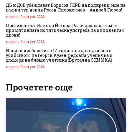
ДБ и ДСБ убеждават Борисов ГЕРБ да подкрепи още на
първи тур новия Росен Плевнелиев – Андрей Гюров!
неделя, 9 август 2026
Президентът Илияна Йотова: Разочарована съм от
примитивната политическа употреба на инцидента с
дрона!
неделя, 9 август 2026
Нови подробности за 17-годишната, свързвана с
убийството на Георги Кузев: редовна ученичка и
дъщеря на бивша учителка (Брутална СНИМКА)
неделя, 9 август 2026
Прочетете още