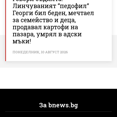
Линчуваният “педофил”
Георги бил беден, мечтаел
за семейство и деца,
продавал картофи на
пазара, умрял в адски
мъки!
ПОНЕДЕЛНИК, 10 АВГУСТ 2026
За bnews.bg