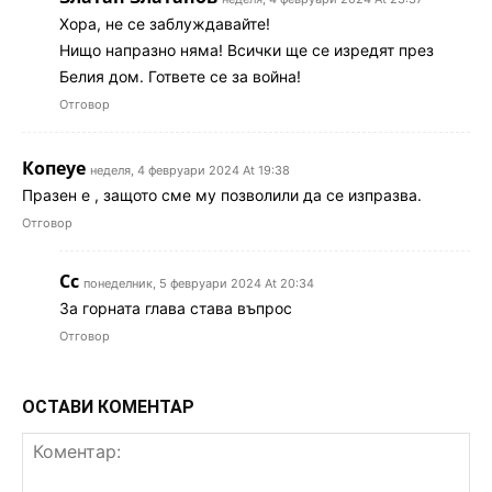
Хора, не се заблуждавайте!
Нищо напразно няма! Всички ще се изредят през
Белия дом. Гответе се за война!
Отговор
Копеуе
неделя, 4 февруари 2024 At 19:38
Празен е , защото сме му позволили да се изпразва.
Отговор
Сс
понеделник, 5 февруари 2024 At 20:34
За горната глава става въпрос
Отговор
ОСТАВИ КОМЕНТАР