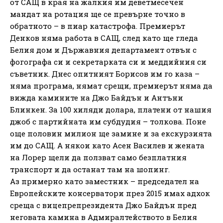
от САЩ в края на жалкия им деветмесечен
мандат на ротация ще се превърне точно в
обратното – в пиар катастрофа. Премиерът
Денков няма работа в САЩ, след като ще гледа
Белия дом и Държавния департамент отвън с
фогографа си и секретарката си и меддийния си
съветник. Днес опитният Борисов им го каза –
няма програма, нямат срещи, премиерът няма да
вижда камините на Джо Байдън и Антъни
Блинкен. За 100 хиляди долара, платени от нашия
джоб с партийната им субдудия – толкова. Поне
още половин милион ще замине и за екскурзията
им до САЩ. А някои като Асен Василев и жената
на Лорер щели да ползват само безплатния
транспорт и да останат там на шопинг.
Аз примерно като заместник – председател на
Европейските консерватори през 2015 имах адхок
среща с вицепрепрезидента Джо Байдън пред
неговата камина в Адмиралтейството в Белия