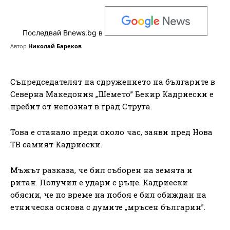
Последвай Bnews.bg в
Автор
Николай Бареков
Съпредседателят на сдружението на българите в
Северна Македония „Шемето” Бекир Кадриески е
пребит от непознат в град Струга.
Това е станало преди около час, заяви пред Нова
ТВ самият Кадриески.
Мъжът разказа, че бил съборен на земята и
ритан. Получил е удари с ръце. Кадриески
обясни, че по време на побоя е бил обиждан на
етническа основа с думите „мръсен българин”.