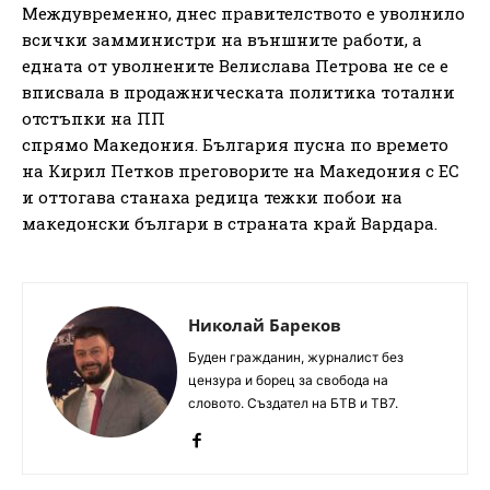
Междувременно, днес правителството е уволнило
всички замминистри на външните работи, а
едната от уволнените Велислава Петрова не се е
вписвала в продажническата политика тотални
отстъпки на ПП
спрямо Македония. България пусна по времето
на Кирил Петков преговорите на Македония с ЕС
и оттогава станаха редица тежки побои на
македонски българи в страната край Вардара.
Николай Бареков
Буден гражданин, журналист без
цензура и борец за свобода на
словото. Създател на БТВ и ТВ7.