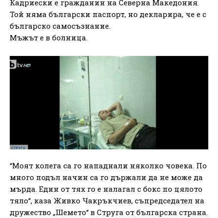
Кадриески е гражданин на Северна Македония.
Той няма български паспорт, но декларира, че е с
българско самосъзнание.
Мъжът е в болница.
“Моят колега са го нападнали няколко човека. По
много подъл начин са го държали да не може да
мърда. Един от тях го е налагал с бокс по цялото
тяло“, каза Живко Чакръкчиев, съпредседател на
дружество „Шемето“ в Струга от българска страна.