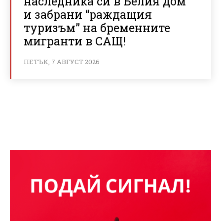
наследника си в Белия дом
и забрани “раждащия
туризъм” на бременните
мигранти в САЩ!
ПЕТЪК, 7 АВГУСТ 2026