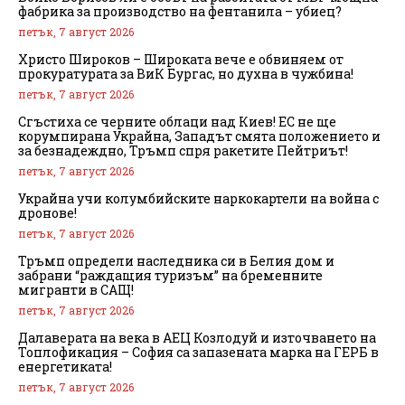
фабрика за производство на фентанила – убиец?
петък, 7 август 2026
Христо Широков – Широката вече е обвиняем от
прокуратурата за ВиК Бургас, но духна в чужбина!
петък, 7 август 2026
Сгъстиха се черните облаци над Киев! ЕС не ще
корумпирана Украйна, Западът смята положението и
за безнадеждно, Тръмп спря ракетите Пейтриът!
петък, 7 август 2026
Украйна учи колумбийските наркокартели на война с
дронове!
петък, 7 август 2026
Тръмп определи наследника си в Белия дом и
забрани “раждащия туризъм” на бременните
мигранти в САЩ!
петък, 7 август 2026
Далаверата на века в АЕЦ Козлодуй и източването на
Топлофикация – София са запазената марка на ГЕРБ в
енергетиката!
петък, 7 август 2026