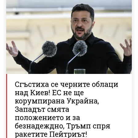
Сгъстиха се черните облаци
над Киев! ЕС не ще
корумпирана Украйна,
Западът смята
положението и за
безнадеждно, Тръмп спря
ракетите Пейтриът!