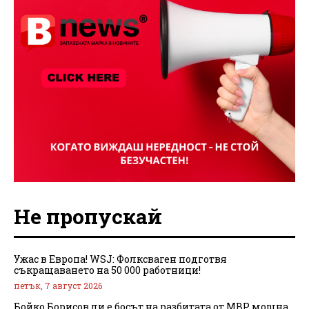
Не пропускай
Ужас в Европа! WSJ: Фолксваген подготвя
съкращаването на 50 000 работници!
петък, 7 август 2026
Бойко Борисов ли е босът на разбитата от МВР мощна