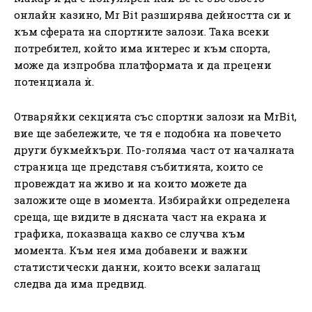
онлайн казино, Mr Bit разширява дейността си и
към сферата на спортните залози. Така всеки
потребител, който има интерес и към спорта,
може да изпробва платформата и да прецени
потенциала ѝ.
Отваряйки секцията със спортни залози на MrBit,
вие ще забележите, че тя е подобна на повечето
други букмейкъри. По-голяма част от началната
страница ще представя събитията, които се
провеждат на живо и на които можете да
заложите още в момента. Избирайки определена
среща, ще видите в дясната част на екрана и
графика, показваща какво се случва към
момента. Към нея има добавени и важни
статистически данни, които всеки залагащ
следва да има предвид.