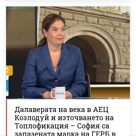
Далаверата на века в АЕЦ
Козлодуй и източването на
Топлофикация – София са
запазената марка на ГЕРБ в