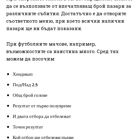
да се възползвате от впечатляващ брой пазари за
различните събития. Достатъчно е да отворите
съответното меню, при което всички налични
пазари ще ви бъдат показани.
При футболните мачове, например,
възможностите са наистина много. Сред тях
можем да посочим:
Хендикап
Под/Над 2.5
Общ брой голове
Резултат от първо полувреме
И двата отбора да отбележат
Точен резултат
Кой отбор ще отбележи първи