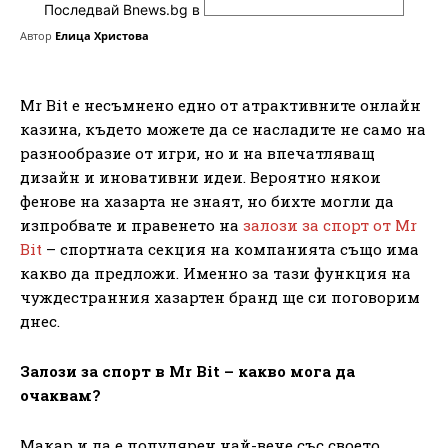
Последвай Bnews.bg в
Автор
Елица Христова
Mr Bit е несъмнено едно от атрактивните онлайн
казина, където можете да се насладите не само на
разнообразие от игри, но и на впечатляващ
дизайн и иновативни идеи. Вероятно някои
фенове на хазарта не знаят, но бихте могли да
изпробвате и правенето на
залози за спорт от Mr
Bit
– спортната секция на компанията също има
какво да предложи. Именно за тази функция на
чуждестранния хазартен бранд ще си поговорим
днес.
Залози за спорт в Mr Bit – какво мога да
очаквам?
Макар и да е популярен най-вече със своето