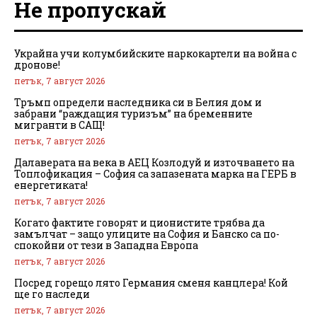
Не пропускай
Украйна учи колумбийските наркокартели на война с
дронове!
петък, 7 август 2026
Тръмп определи наследника си в Белия дом и
забрани “раждащия туризъм” на бременните
мигранти в САЩ!
петък, 7 август 2026
Далаверата на века в АЕЦ Козлодуй и източването на
Топлофикация – София са запазената марка на ГЕРБ в
енергетиката!
петък, 7 август 2026
Когато фактите говорят и ционистите трябва да
замълчат – защо улиците на София и Банско са по-
спокойни от тези в Западна Европа
петък, 7 август 2026
Посред горещо лято Германия сменя канцлера! Кой
ще го наследи
петък, 7 август 2026