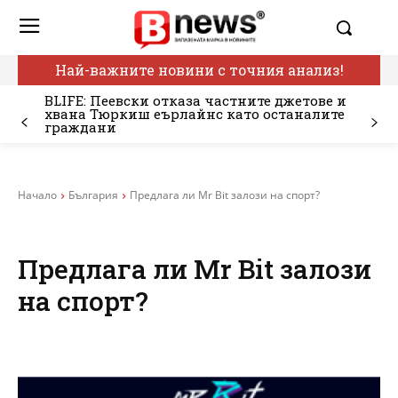
Най-важните новини с точния анализ!
BLIFE: Пеевски отказа частните джетове и
хвана Тюркиш еърлайнс като останалите
граждани
Начало
България
Предлага ли Mr Bit залози на спорт?
Предлага ли Mr Bit залози
на спорт?