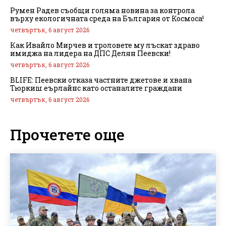
Румен Радев съобщи голяма новина за контрола
върху екологичната среда на България от Космоса!
четвъртък, 6 август 2026
Как Ивайло Мирчев и троловете му лъскат здраво
имиджа на лидера на ДПС Делян Пеевски!
четвъртък, 6 август 2026
BLIFE: Пеевски отказа частните джетове и хвана
Тюркиш еърлайнс като останалите граждани
четвъртък, 6 август 2026
Прочетете още