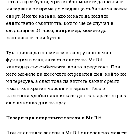
плъзгащ се бутон, чрез който можете да скъсите
интервала от време до следващо събитие за всеки
спорт. Иначе казано, ако искате да видите
единствено събитията, които ще се случат в
следващите 24 часа, например, можете да
използвате този бутон.
Тук трябва да споменем и за друга полезна
функция в секцията със спорт на Mr Bit –
календар със събитията, които предстоят. При
него можете да посочите определен ден, който ви
интересува, а след това да видите какви срещи
има в конкретен часови интервал. Това е
наистина удобно, ако искате да планирате играта
си с няколко дни напред.
Пазари при спортните залози в Mr Bit
При спортните залози в Mr Bit определено можете