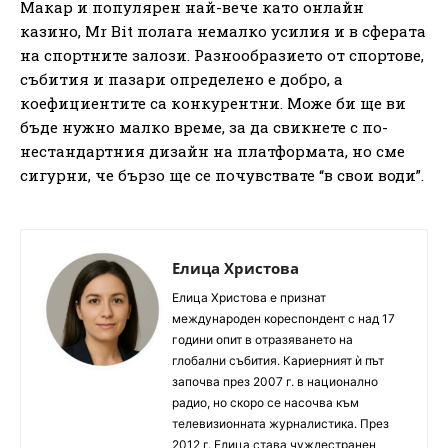
Макар и популярен най-вече като онлайн
казино, Mr Bit полага немалко усилия и в сферата
на спортните залози. Разнообразието от спортове,
събития и пазари определено е добро, а
коефициентите са конкурентни. Може би ще ви
бъде нужно малко време, за да свикнете с по-
нестандартния дизайн на платформата, но сме
сигурни, че бързо ще се почувствате “в свои води”.
Елица Христова
Елица Христова е признат
международен кореспондент с над 17
години опит в отразяването на
глобални събития. Кариерният ѝ път
започва през 2007 г. в национално
радио, но скоро се насочва към
телевизионната журналистика. През
2012 г. Елица става чуждестранен