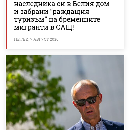
наследника си в Белия дом
и забрани “раждащия
туризъм” на бременните
мигранти в САЩ!
ПЕТЪК, 7 АВГУСТ 2026