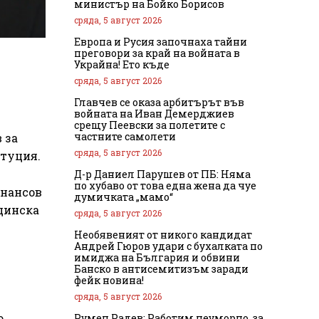
министър на Бойко Борисов
сряда, 5 август 2026
Европа и Русия започнаха тайни
преговори за край на войната в
Украйна! Ето къде
сряда, 5 август 2026
Главчев се оказа арбитърът във
войната на Иван Демерджиев
срещу Пеевски за полетите с
частните самолети
 за
сряда, 5 август 2026
итуция.
Д-р Даниел Парушев от ПБ: Няма
по хубаво от това една жена да чуе
инансов
думичката „мамо“
щинска
сряда, 5 август 2026
Необявеният от никого кандидат
Андрей Гюров удари с бухалката по
имиджа на България и обвини
Банско в антисемитизъм заради
фейк новина!
сряда, 5 август 2026
о
Румен Радев: Работим неуморно, за