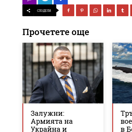
СПОДЕЛИ
Прочетете още
Залужни:
Тр
Армията на
во
Украйна и
в Б