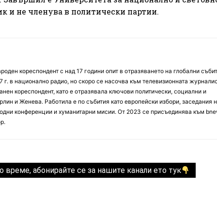
ик и не членува в политически партии.
оден кореспондент с над 17 години опит в отразяването на глобални събит
7 г. в национално радио, но скоро се насочва към телевизионната журналис
анен кореспондент, като е отразявала ключови политически, социални и
лин и Женева. Работила е по събития като европейски избори, заседания 
дни конференции и хуманитарни мисии. От 2023 се присъединява към bne
р.
о време, абонирайте се за нашите канали ето тук