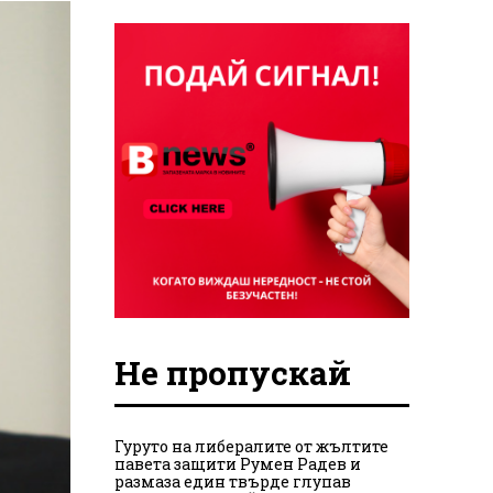
Не пропускай
Гуруто на либералите от жълтите
павета защити Румен Радев и
размаза един твърде глупав