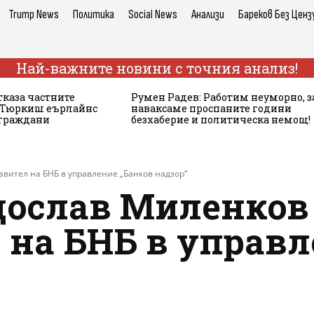
Trump News
Политика
Social News
Анализи
Бареков Без Ценз
Най-важните новини с точния анализ!
тказа частните
Румен Радев: Работим неуморно, з
а Тюркиш еърлайнс
наваксаме проспаните години
 граждани
безхаберие и политическа немощ!
авител на БНБ в управление „Банков надзор“
дослав Миленков
 на БНБ в управл