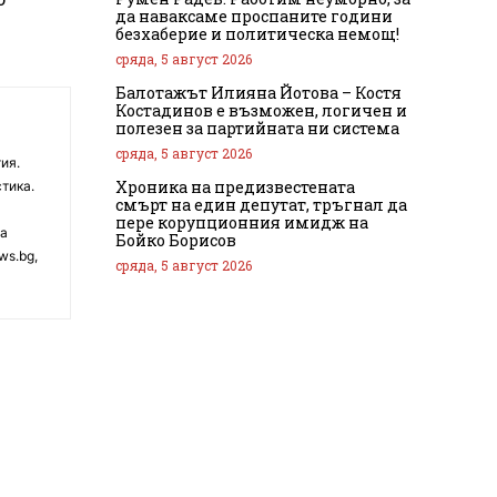
да наваксаме проспаните години
безхаберие и политическа немощ!
сряда, 5 август 2026
Балотажът Илияна Йотова – Костя
Костадинов е възможен, логичен и
полезен за партийната ни система
сряда, 5 август 2026
ия.
Хроника на предизвестената
тика.
смърт на един депутат, тръгнал да
пере корупционния имидж на
на
Бойко Борисов
ws.bg,
сряда, 5 август 2026