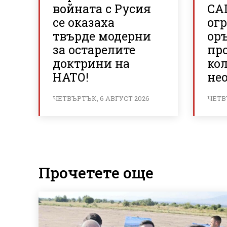
войната с Русия
СА
се оказаха
огр
твърде модерни
ор
за остарелите
пр
доктрини на
кол
НАТО!
не
ЧЕТВЪРТЪК, 6 АВГУСТ 2026
ЧЕТВ
Прочетете още