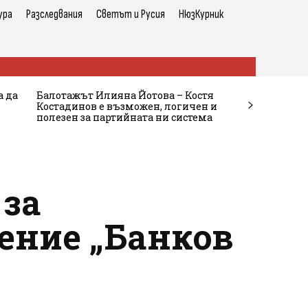
ура
Разследвания
Светът и Русия
НюзКурник
а да
Балотажът Илияна Йотова – Костя
Костадинов е възможен, логичен и
полезен за партийната ни система
 за
ение „Банков