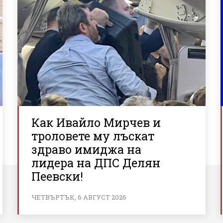
Как Ивайло Мирчев и
троловете му лъскат
здраво имиджа на
лидера на ДПС Делян
Пеевски!
ЧЕТВЪРТЪК, 6 АВГУСТ 2026