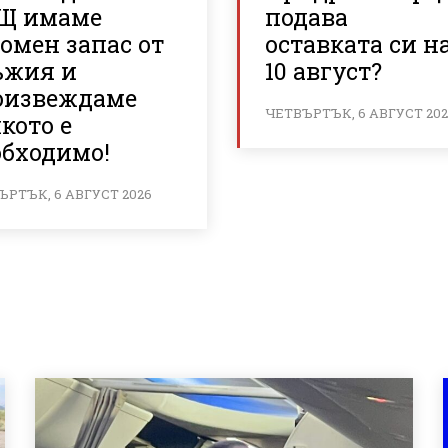
Щ имаме
подава
омен запас от
оставката си н
ъжия и
10 август?
оизвеждаме
ЧЕТВЪРТЪК, 6 АВГУСТ 20
кото е
обходимо!
ЪРТЪК, 6 АВГУСТ 2026