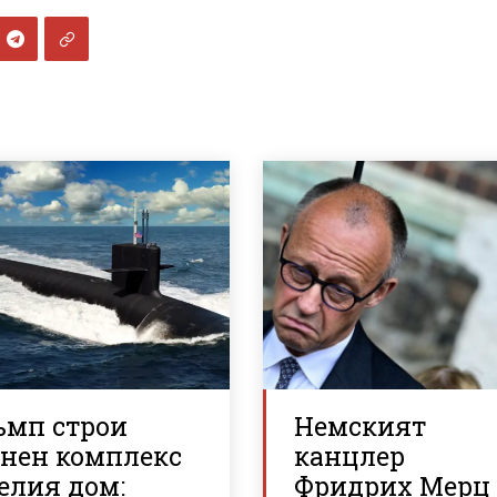
ъмп строи
Немският
енен комплекс
канцлер
елия дом:
Фридрих Мерц