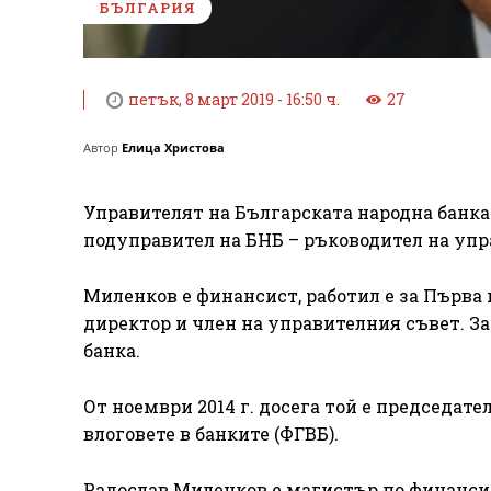
БЪЛГАРИЯ
петък, 8 март 2019 - 16:50 ч.
27
Автор
Елица Христова
Управителят на Българската народна банк
подуправител на БНБ – ръководител на упр
Миленков е финансист, работил е за Първа 
директор и член на управителния съвет. 
банка.
От ноември 2014 г. досега той е председат
влоговете в банките (ФГВБ).
Радослав Миленков е магистър по финанси.