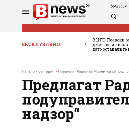
България
BLIFE: Пеевски о
ЕКСКЛУЗИВНО:
джетове и хван
като останалите
Начало
България
Предлагат Радослав Миленков за подупр
Предлагат Ра
подуправител
надзор“