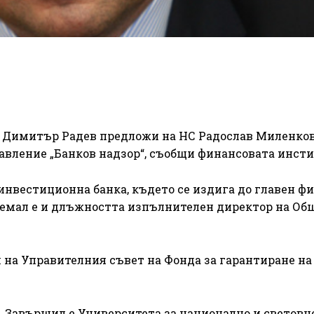
а Димитър Радев предложи на НС Радослав Миленков
авление „Банков надзор“, съобщи финансовата инст
инвестиционна банка, където се издига до главен ф
Заемал е и длъжността изпълнителен директор на Об
ел на Управителния съвет на Фонда за гарантиране на
 Завършил е Университета за национално и световн