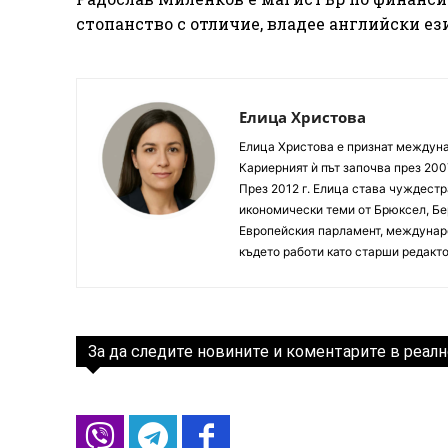
стопанство с отличие, владее английски ез
Елица Христова
Елица Христова е признат междунар
Кариерният ѝ път започва през 200
През 2012 г. Елица става чуждестр
икономически теми от Брюксел, Бер
Европейския парламент, междунаро
където работи като старши редакто
За да следите новините и коментарите в реалн