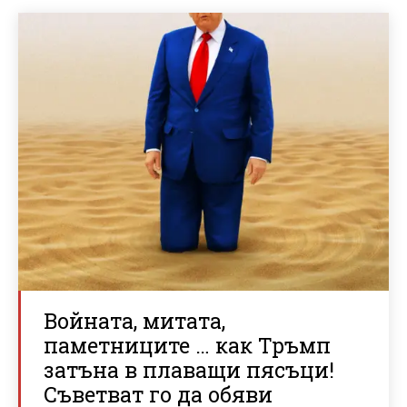
Войната, митата,
паметниците … как Тръмп
затъна в плаващи пясъци!
Съветват го да обяви