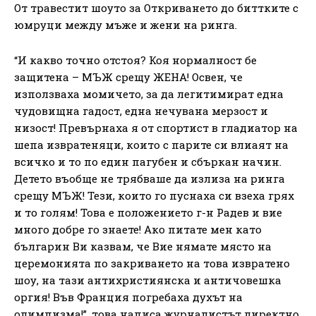
От травестит шоуто за Откриването до биттките с
юмруци между мъже и жени на ринга.
“И какво точно отстоя? Коя нормалност бе
защитена – МЪЖ срещу ЖЕНА! Освен, че
използваха момичето, за да легитимират една
чудовищна гадост, една нечувана мерзост и
низост! Превърнаха я от спортист в гладиатор на
шепа извратеняци, които с парите си влиаят на
всичко и то по един пагубен и сбъркан начин.
Детето въобще не трябваше да излиза на ринга
срещу МЪЖ! Тези, които го пуснаха си взеха грях
и то голям! Това е положението г-н Радев и вие
много добре го знаете! Ако питате мен като
българин Ви казвам, че Вие нямате място на
церемонията по закриването на това извратено
шоу, на тази антихристиянска и античовешка
оргия! Във Франция погребаха духът на
олимпизма!”, това написа журналистът директно