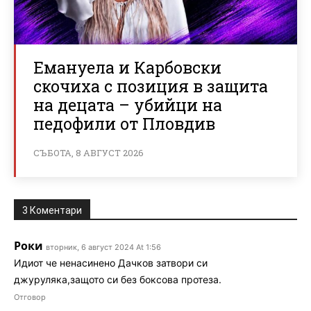
Емануела и Карбовски
скочиха с позиция в защита
на децата – убийци на
педофили от Пловдив
СЪБОТА, 8 АВГУСТ 2026
3 Коментари
Роки
вторник, 6 август 2024 At 1:56
Идиот че ненасинено Дачков затвори си
джуруляка,защото си без боксова протеза.
Отговор