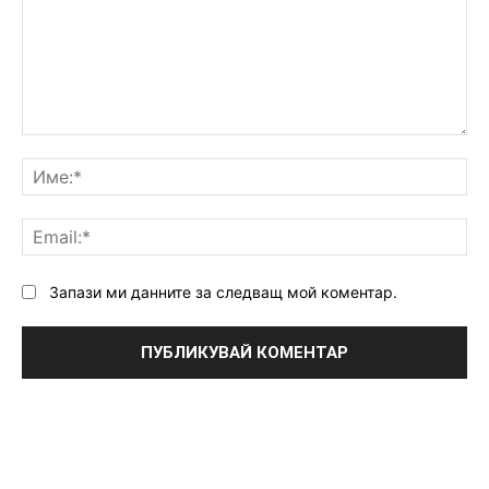
Коментар:
Им
Ema
Запази ми данните за следващ мой коментар.