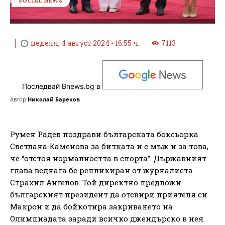
SOCIAL NEWS
неделя, 4 август 2024 - 16:55 ч.
7113
Последвай Bnews.bg в
Автор
Николай Бареков
Румен Радев поздрави българската боксьорка
Светлана Каменова за битката и с мъж и за това,
че “отстоя нормалността в спорта”. Държавният
глава веднага бе репликиран от журналиста
Страхил Ангелов. Той директно предложи
българският президент да отсвири приятеля си
Макрон и да бойкотира закриването на
Олимпиадата заради всичко джендърско в нея.