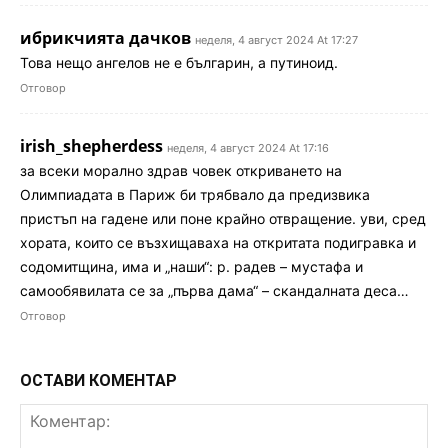
ибрикчията дачков
неделя, 4 август 2024 At 17:27
Това нещо ангелов не е българин, а путиноид.
Отговор
irish_shepherdess
неделя, 4 август 2024 At 17:16
за всеки морално здрав човек откриването на
Олимпиадата в Париж би трябвало да предизвика
пристъп на гадене или поне крайно отвращение. уви, сред
хората, които се възхищаваха на откритата подигравка и
содомитщина, има и „наши“: р. радев – мустафа и
самообявилата се за „първа дама“ – скандалната деса…
Отговор
ОСТАВИ КОМЕНТАР