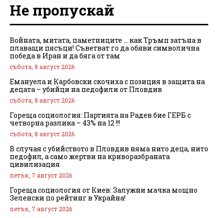
Не пропускай
Войната, митата, паметниците … как Тръмп затъна в
плаващи пясъци! Съветват го да обяви символична
победа в Иран и да бяга от там
събота, 8 август 2026
Емануела и Карбовски скочиха с позиция в защита на
децата – убийци на педофили от Пловдив
събота, 8 август 2026
Гореща социология: Партията на Радев бие ГЕРБ с
четворна разлика – 43% на 12 !!!
събота, 8 август 2026
В случая с убийството в Пловдив няма нито деца, нито
педофил, а само жертви на криворазбраната
цивилизация
петък, 7 август 2026
Гореща социология от Киев: Залужни мачка мощно
Зеленски по рейтинг в Украйна!
петък, 7 август 2026