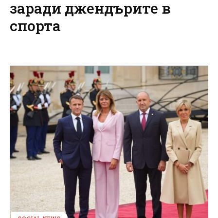
заради джендърите в
спорта