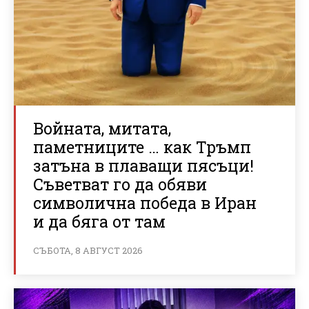
Войната, митата,
паметниците … как Тръмп
затъна в плаващи пясъци!
Съветват го да обяви
символична победа в Иран
и да бяга от там
СЪБОТА, 8 АВГУСТ 2026