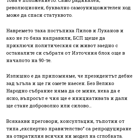
революционен, буквално самоунищожителен ход
може да спаси статуквото.
Навремето така постъпиха Лилов и Луканов и
ако не го бяха направили, БСП щеше да
приключи политическия си живот заедно с
останалите си събратя от Източния блок още в
началото на 90-те.
Излишно е да припомняме, че президентът дебне
зад ъгъла и ще ги омете наесен. Без Велико
Народно събрание няма да се мине, нека да е
ясно, въпросът е чия ще е инициативата и дали
ще стане доброволно или силово…
Всякакви преговори, консултации, тъпотии от
типа „експертно правителство“ са репродуциране
на отвратилия всички ни модел на сглобката.