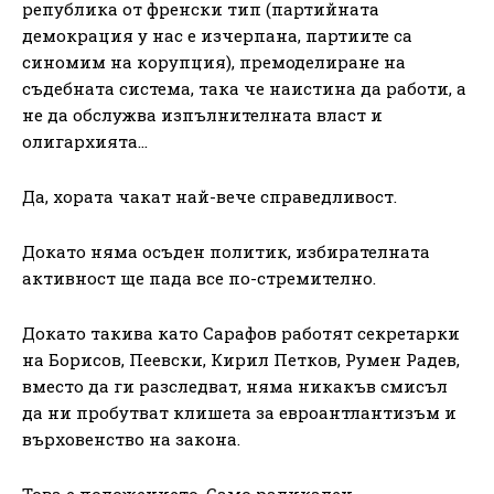
република от френски тип (партийната
демокрация у нас е изчерпана, партиите са
синомим на корупция), премоделиране на
съдебната система, така че наистина да работи, а
не да обслужва изпълнителната власт и
олигархията…
Да, хората чакат най-вече справедливост.
Докато няма осъден политик, избирателната
активност ще пада все по-стремително.
Докато такива като Сарафов работят секретарки
на Борисов, Пеевски, Кирил Петков, Румен Радев,
вместо да ги разследват, няма никакъв смисъл
да ни пробутват клишета за евроантлантизъм и
върховенство на закона.
Това е положението. Само радикален,