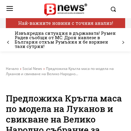
Най-важните новини с точния анализ!
Извънредна ситуация в държавата! Румен
Радев съобщи от МС: Дрон навлезе в
България откъм Румъния и бе взривен
тази сутрин!
Начало
Social News
Предложиха Кръгла маса по модела на
Луканов и свикване на Велико Народно...
Предложиха Кръгла маса
по модела на Луканов и
свикване на Велико
Народно събрание за