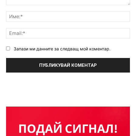
Коментар:
Им
Ema
Запази ми данните за следващ мой коментар.