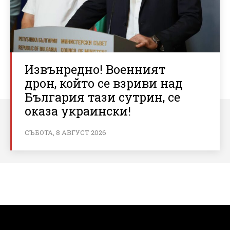
Извънредно! Военният
дрон, който се взриви над
България тази сутрин, се
оказа украински!
СЪБОТА, 8 АВГУСТ 2026