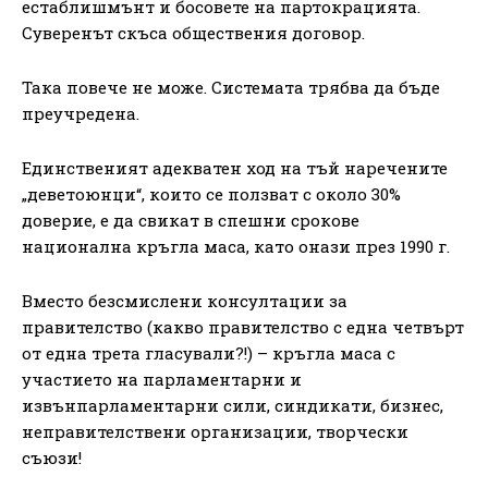
естаблишмънт и босовете на партокрацията.
Суверенът скъса обществения договор.
Така повече не може. Системата трябва да бъде
преучредена.
Единственият адекватен ход на тъй наречените
„деветоюнци“, които се ползват с около 30%
доверие, е да свикат в спешни срокове
национална кръгла маса, като онази през 1990 г.
Вместо безсмислени консултации за
правителство (какво правителство с една четвърт
от една трета гласували?!) – кръгла маса с
участието на парламентарни и
извънпарламентарни сили, синдикати, бизнес,
неправителствени организации, творчески
съюзи!