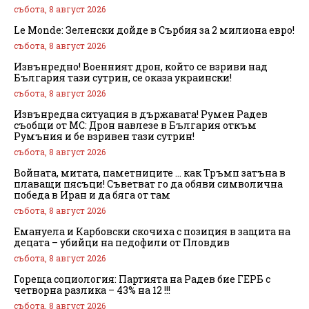
събота, 8 август 2026
Le Monde: Зеленски дойде в Сърбия за 2 милиона евро!
събота, 8 август 2026
Извънредно! Военният дрон, който се взриви над
България тази сутрин, се оказа украински!
събота, 8 август 2026
Извънредна ситуация в държавата! Румен Радев
съобщи от МС: Дрон навлезе в България откъм
Румъния и бе взривен тази сутрин!
събота, 8 август 2026
Войната, митата, паметниците … как Тръмп затъна в
плаващи пясъци! Съветват го да обяви символична
победа в Иран и да бяга от там
събота, 8 август 2026
Емануела и Карбовски скочиха с позиция в защита на
децата – убийци на педофили от Пловдив
събота, 8 август 2026
Гореща социология: Партията на Радев бие ГЕРБ с
четворна разлика – 43% на 12 !!!
събота, 8 август 2026