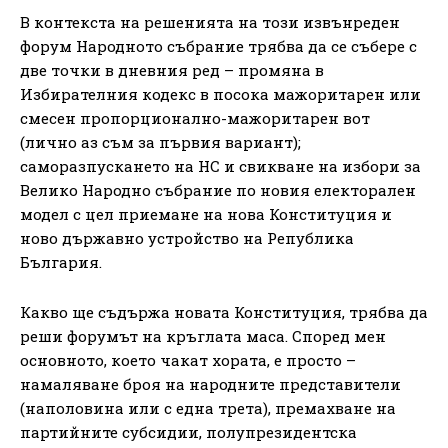
В контекста на решенията на този извънреден
форум Народното събрание трябва да се събере с
две точки в дневния ред – промяна в
Избирателния кодекс в посока мажоритарен или
смесен пропорционално-мажоритарен вот
(лично аз съм за първия вариант);
саморазпускането на НС и свикване на избори за
Велико Народно събрание по новия електорален
модел с цел приемане на нова Конституция и
ново държавно устройство на Република
България.
Какво ще съдържа новата Конституция, трябва да
реши форумът на кръглата маса. Според мен
основното, което чакат хората, е просто –
намаляване броя на народните представители
(наполовина или с една трета), премахване на
партийните субсидии, полупрезидентска