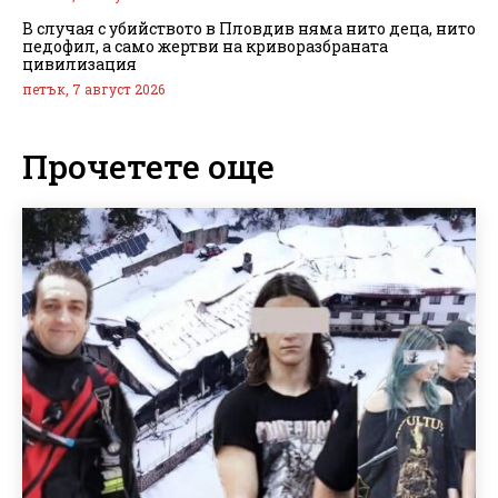
В случая с убийството в Пловдив няма нито деца, нито
педофил, а само жертви на криворазбраната
цивилизация
петък, 7 август 2026
Прочетете още