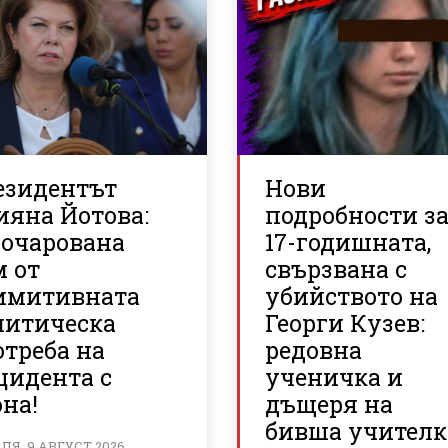
езидентът
Нови
ияна Йотова:
подробности з
зочарована
17-годишната,
м от
свързвана с
имитивната
убийството на
литическа
Георги Кузев:
треба на
редовна
цидента с
ученичка и
на!
дъщеря на
бивша учителк
Я, 9 АВГУСТ 2026