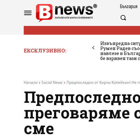
България
Извънредна ситу
Румен Радев съо
ЕКСКЛУЗИВНО:
навлезе в Бълг
бе взривен тази 
Начало
Social News
Предпоследно от Кирчо Копейкин! Не 
Предпоследно
преговаряме 
сме