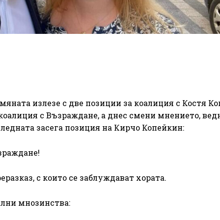
мяната излезе с две позиции за коалиция с Костя Ко
коалиция с Възраждане, а днес смени мнението, вед
оследната засега позиция на Кирчо Копейкин:
зраждане!
разказ, с които се заблуждават хората.
ални мнозинства: