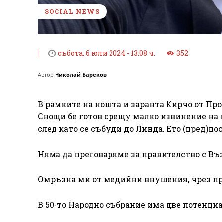
SOCIAL NEWS
събота, 6 юли 2024 - 13:08 ч.
352
Автор
Николай Бареков
В рамките на нощта и заранта Кирчо от Про
Снощи бе готов срещу малко извинение на 
след като се събуди до Линда. Ето (пред)п
Няма да преговаряме за правителство с Въ
Омръзна ми от медийни внушения, чрез пре
В 50-то Народно събрание има две потенци