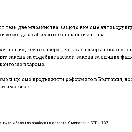
 от тези две мнозинства, защото ние сме антикорупц
и може да са абсолютно спокойни за това.
чки партии, които говорят, че са антикорупционни на
ят закона за съдебната власт, закона за личния фал
които ще вкараме.
еме и ще сме продължили реформите в България, до
е възмножно.
нзура и борец за свобода на словото. Създател на БТВ и ТВ7.