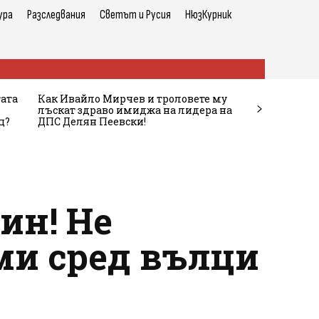
ура
Разследвания
Светът и Русия
НюзКурник
тата
Как Ивайло Мирчев и троловете му
лъскат здраво имиджа на лидера на
ц?
ДПС Делян Пеевски!
ин! Не
ми сред вълци