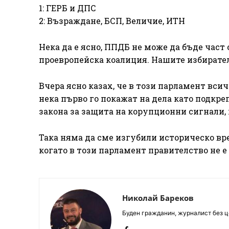
1: ГЕРБ и ДПС
2: Възраждане, БСП, Величие, ИТН
Нека да е ясно, ППДБ не може да бъде част
проевропейска коалиция. Нашите избирател
Вчера ясно казах, че в този парламент вси
нека първо го покажат на дела като подкреп
закона за защита на корупционни сигнали, 
Така няма да сме изгубили историческо вр
когато в този парламент правителство не 
Николай Бареков
Буден гражданин, журналист без це