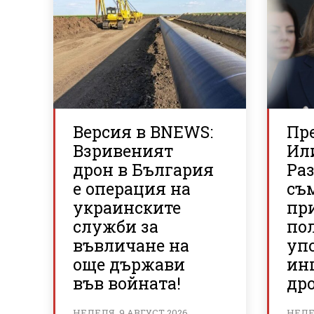
Версия в BNEWS:
Пр
Взривеният
Ил
дрон в България
Ра
е операция на
съ
украинските
пр
служби за
по
въвличане на
упо
още държави
ин
във войната!
дро
НЕДЕЛЯ, 9 АВГУСТ 2026
НЕДЕЛ