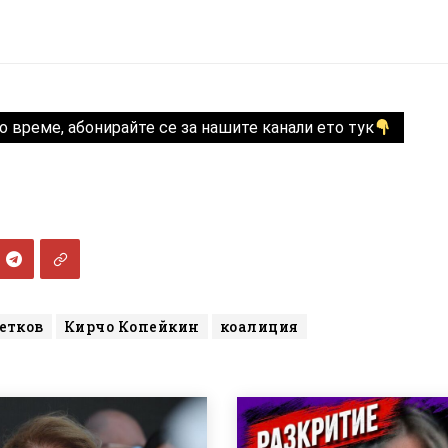
о време, абонирайте се за нашите канали ето тук
етков
Кирчо Копейкин
коалиция