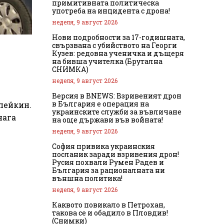
примитивната политическа
употреба на инцидента с дрона!
неделя, 9 август 2026
Нови подробности за 17-годишната,
свързвана с убийството на Георги
Кузев: редовна ученичка и дъщеря
на бивша учителка (Брутална
СНИМКА)
неделя, 9 август 2026
Версия в BNEWS: Взривеният дрон
в България е операция на
пейкин.
украинските служби за въвличане
нага
на още държави във войната!
неделя, 9 август 2026
София привика украинския
посланик заради взривения дрон!
Русия похвали Румен Радев и
България за рационалната ни
външна политика!
неделя, 9 август 2026
Каквото повикало в Петрохан,
такова се и обадило в Пловдив!
(Снимки)