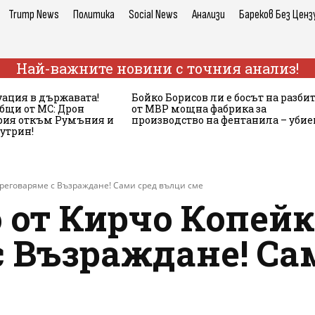
Trump News
Политика
Social News
Анализи
Бареков Без Ценз
Най-важните новини с точния анализ!
ация в държавата!
Бойко Борисов ли е босът на разби
бщи от МС: Дрон
от МВР мощна фабрика за
ария откъм Румъния и
производство на фентанила – убие
сутрин!
преговаряме с Възраждане! Сами сред вълци сме
 от Кирчо Копейк
с Възраждане! Са