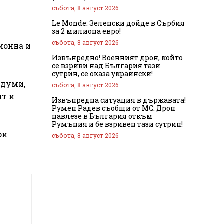
събота, 8 август 2026
Le Monde: Зеленски дойде в Сърбия
за 2 милиона евро!
събота, 8 август 2026
ионна и
Извънредно! Военният дрон, който
се взриви над България тази
сутрин, се оказа украински!
 думи,
събота, 8 август 2026
ит и
Извънредна ситуация в държавата!
Румен Радев съобщи от МС: Дрон
навлезе в България откъм
Румъния и бе взривен тази сутрин!
ри
събота, 8 август 2026