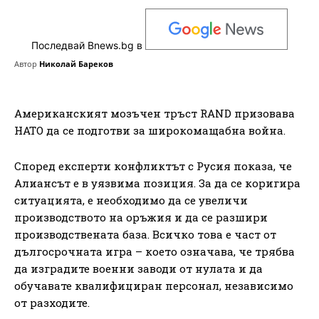
Последвай Bnews.bg в
Автор
Николай Бареков
Американският мозъчен тръст RAND призовава
НАТО да се подготви за широкомащабна война.
Според експерти конфликтът с Русия показа, че
Алиансът е в уязвима позиция. За да се коригира
ситуацията, е необходимо да се увеличи
производството на оръжия и да се разшири
производствената база. Всичко това е част от
дългосрочната игра – което означава, че трябва
да изградите военни заводи от нулата и да
обучавате квалифициран персонал, независимо
от разходите.