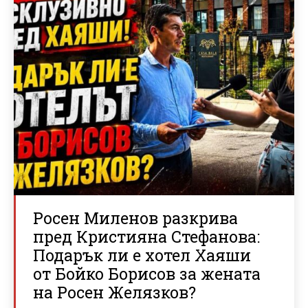
Росен Миленов разкрива
пред Кристияна Стефанова:
Подарък ли е хотел Хаяши
от Бойко Борисов за жената
на Росен Желязков?