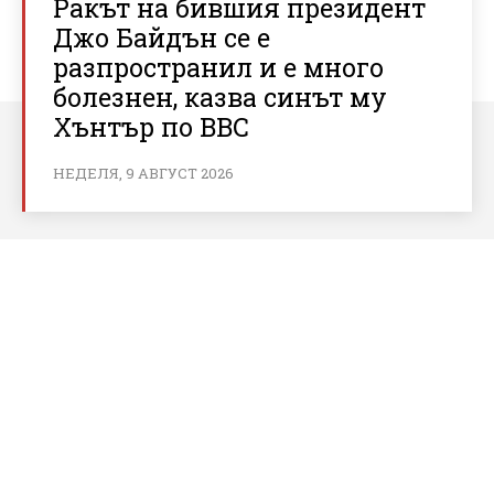
Ракът на бившия президент
Джо Байдън се е
разпространил и е много
болезнен, казва синът му
Хънтър по BBC
НЕДЕЛЯ, 9 АВГУСТ 2026
За bnews.bg
За нас
Реклама
Условия за ползване