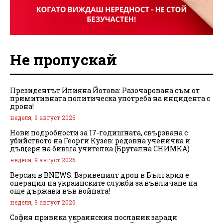
Не пропускай
Президентът Илияна Йотова: Разочарована съм от
примитивната политическа употреба на инцидента с
дрона!
неделя, 9 август 2026
Нови подробности за 17-годишната, свързвана с
убийството на Георги Кузев: редовна ученичка и
дъщеря на бивша учителка (Брутална СНИМКА)
неделя, 9 август 2026
Версия в BNEWS: Взривеният дрон в България е
операция на украинските служби за въвличане на
още държави във войната!
неделя, 9 август 2026
София привика украинския посланик заради