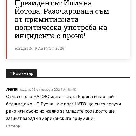
Президентът Илияна
Йотова: Разочарована съм
от примитивната
политическа употреба на
инцидента с дрона!
НЕДЕЛЯ, 9 АВГУСТ 2026
1 Коментар
леля
неделя, 13 октомври 2024 At 18:40
Стига с това НАТО!Съсипа тъпата Европа и нас най-
бедните,ама НЕ-Русия ни е враг!НАТО ще си го получи
рано или късно,но жалко за младите хора,които ще
загинат заради американските приумици!
Отговор