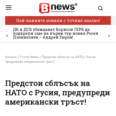
Най-важните новини с точния анализ!
ДБ и ДСБ убеждават Борисов ГЕРБ да
подкрепи още на първи тур новия Росен
Плевнелиев – Андрей Гюров!
Начало
Trump News
Предстои сблъсък на НАТО с Русия,
предупреди американски тръст!
Предстои сблъсък на
НАТО с Русия, предупреди
американски тръст!