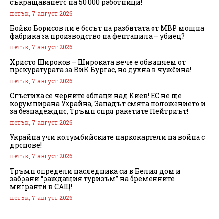
съкращаването на 50 000 работници!
петък, 7 август 2026
Бойко Борисов ли е босът на разбитата от МВР мощна
фабрика за производство на фентанила – убиец?
петък, 7 август 2026
Христо Широков – Широката вече е обвиняем от
прокуратурата за ВиК Бургас, но духна в чужбина!
петък, 7 август 2026
Сгъстиха се черните облаци над Киев! ЕС не ще
корумпирана Украйна, Западът смята положението и
за безнадеждно, Тръмп спря ракетите Пейтриът!
петък, 7 август 2026
Украйна учи колумбийските наркокартели на война с
дронове!
петък, 7 август 2026
Тръмп определи наследника си в Белия дом и
забрани “раждащия туризъм” на бременните
мигранти в САЩ!
петък, 7 август 2026