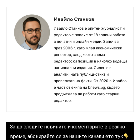
Ивайло Станков
Ивайло Станков е опитен журналист и
редактор с повече от 18 години работа
в печатни и онлайн медии. Започва
през 2006 г. като млад икономически
репортер, след което заема
редакторски позиции в няколко водещи
национални издания. Силен е в
аналитичната публицистика и
проверката на факти. От 2020 г. Ивайло
е част от екипа на bnews.bg, където
продължава да работи като старши
редактор.
За да следите новините и коментарите в реално
време, абонирайте се за нашите канали ето тук