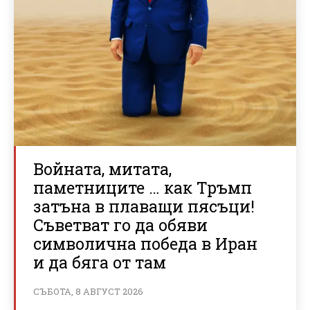
Войната, митата,
паметниците … как Тръмп
затъна в плаващи пясъци!
Съветват го да обяви
символична победа в Иран
и да бяга от там
СЪБОТА, 8 АВГУСТ 2026