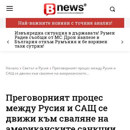
Най-важните новини с точния анализ!
Извънредна ситуация в държавата! Румен
Радев съобщи от МС: Дрон навлезе в
България откъм Румъния и бе взривен
тази сутрин!
Начало
Светът и Русия
Преговорният процес между Русия и
САЩ се движи към сваляне на американските...
Преговорният процес
между Русия и САЩ се
движи към сваляне на
американските санкции,