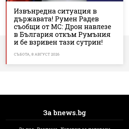
Извънредна ситуация в
държавата! Румен Радев
съобщи от МС: Дрон навлезе
в България откъм Румъния
и бе взривен тази сутрин!
СЪБОТА, 8 АВГУСТ 2026
За bnews.bg