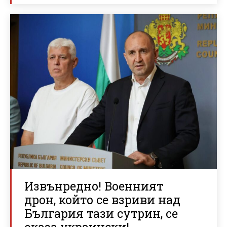
Извънредно! Военният
дрон, който се взриви над
България тази сутрин, се
оказа украински!