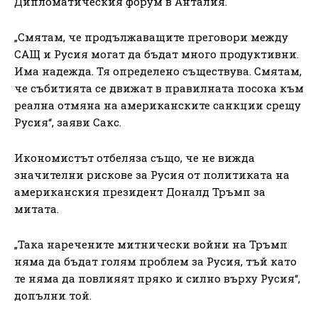
Дипломатическия форум в Анталия.
„Смятам, че продължаващите преговори между
САЩ и Русия могат да бъдат много продуктивни.
Има надежда. Тя определено съществува. Смятам,
че събитията се движат в правилната посока към
реална отмяна на американските санкции срещу
Русия“, заяви Сакс.
Икономистът отбеляза също, че не вижда
значителни рискове за Русия от политиката на
американския президент Доналд Тръмп за
митата.
„Така наречените митнически войни на Тръмп
няма да бъдат голям проблем за Русия, тъй като
те няма да повлияят пряко и силно върху Русия“,
допълни той.