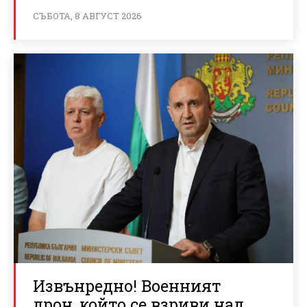
СЪБОТА, 8 АВГУСТ 2026
Извънредно! Военният
дрон, който се взриви над