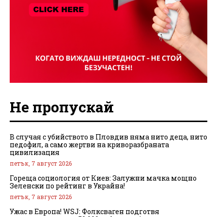
Не пропускай
В случая с убийството в Пловдив няма нито деца, нито
педофил, а само жертви на криворазбраната
цивилизация
петък, 7 август 2026
Гореща социология от Киев: Залужни мачка мощно
Зеленски по рейтинг в Украйна!
петък, 7 август 2026
Ужас в Европа! WSJ: Фолксваген подготвя