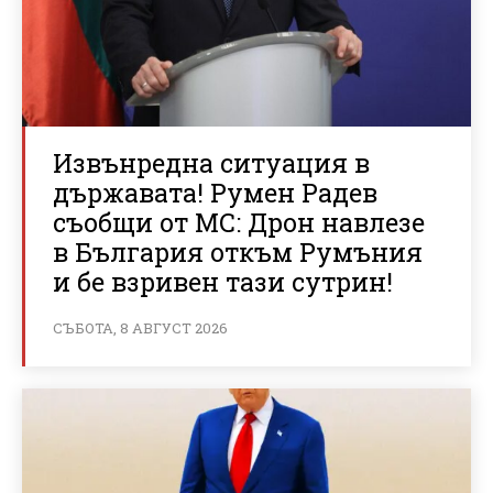
Извънредна ситуация в
държавата! Румен Радев
съобщи от МС: Дрон навлезе
в България откъм Румъния
и бе взривен тази сутрин!
СЪБОТА, 8 АВГУСТ 2026