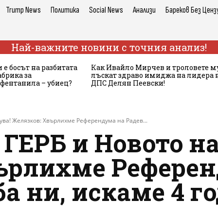
Trump News
Политика
Social News
Анализи
Бареков Без Ценз
Най-важните новини с точния анализ!
 е босът на разбитата
Как Ивайло Мирчев и троловете м
брика за
лъскат здраво имиджа на лидера 
 фентанила – убиец?
ДПС Делян Пеевски!
ува! Желязков: Хвърлихме Референдума на Радев...
ГЕРБ и Новото н
ърлихме Референ
ба ни, искаме 4 г