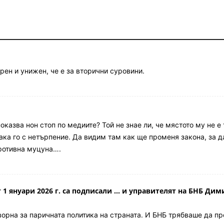
ен и унижен, че е за вторични суровини.
казва нон стоп по медиите? Той не знае ли, че мястото му не е 
ака го с нетърпение. Да видим там как ще променя закона, за да
Противна муцуна….
1 януари 2026 г. са подписали ... и управителят на БНБ Ди
оворна за паричната политика на страната. И БНБ трябваше да п