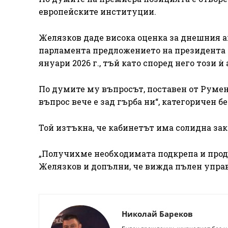
европейските институции.
Желязков даде висока оценка за днешния а
парламента предложението на президента Р
януари 2026 г., тъй като според него този 
По думите му въпросът, поставен от Румен
въпрос вече е зад гърба ни“, категоричен б
Той изтъкна, че кабинетът има солидна за
„Получихме необходимата подкрепа и прод
Желязков и допълни, че вижда пълен упра
Николай Бареков