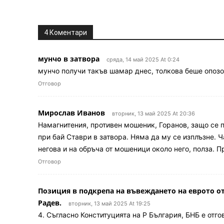
4 Коментари
мунчо в затвора
сряда, 14 май 2025 At 0:24
мунчо получи такъв шамар днес, толкова беше опозор
Отговор
Мирослав Иванов
вторник, 13 май 2025 At 20:36
Намагнитения, противен мошеник, Горанов, защо се по
при бай Ставри в затвора. Няма да му се изплъзне. Ч
негова и на обръча от мошеници около него, полза. 
Отговор
Позиция в подкрепа на въвеждането на еврото от 
Радев.
вторник, 13 май 2025 At 19:25
4. Съгласно Конституцията на Р България, БНБ е отг