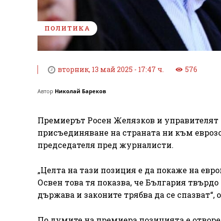
ПОЛИТИКА
вторник, 13 май 2025 - 17:47 ч.
576
Автор
Николай Бареков
Премиерът Росен Желязков и управителят 
присъединяване на страната ни към еврозо
председателя пред журналисти.
„Целта на тази позиция е да покаже на евр
Освен това тя показва, че България твърдо 
държава и законите трябва да се спазват“, 
По думите на премиера позицията е отворе