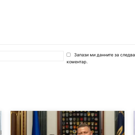
Email:*
Запази ми данните за следв
коментар.