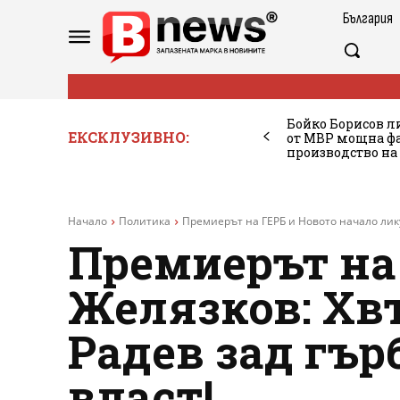
България
Бойко Борисов ли
ЕКСКЛУЗИВНО:
от МВР мощна фа
производство на
Начало
Политика
Премиерът на ГЕРБ и Новото начало лик
Премиерът на 
Желязков: Хв
Радев зад гър
власт!