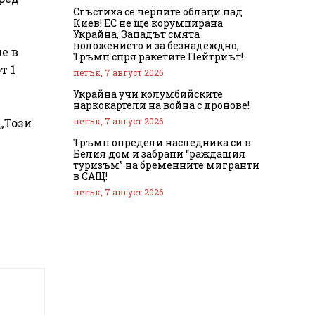
Сгъстиха се черните облаци над
Киев! ЕС не ще корумпирана
Украйна, Западът смята
положението и за безнадеждно,
е в
Тръмп спря ракетите Пейтриът!
т 1
петък, 7 август 2026
Украйна учи колумбийските
наркокартели на война с дронове!
петък, 7 август 2026
„Този
Тръмп определи наследника си в
Белия дом и забрани “раждащия
туризъм” на бременните мигранти
в САЩ!
петък, 7 август 2026