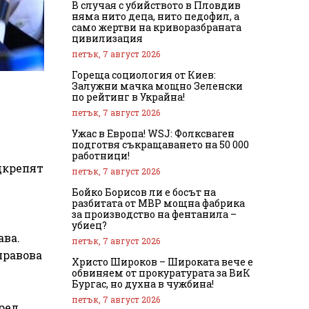
В случая с убийството в Пловдив
няма нито деца, нито педофил, а
само жертви на криворазбраната
цивилизация
петък, 7 август 2026
Гореща социология от Киев:
Залужни мачка мощно Зеленски
по рейтинг в Украйна!
петък, 7 август 2026
Ужас в Европа! WSJ: Фолксваген
подготвя съкращаването на 50 000
работници!
дкрепят
петък, 7 август 2026
Бойко Борисов ли е босът на
разбитата от МВР мощна фабрика
за производство на фентанила –
убиец?
ава.
петък, 7 август 2026
правова
Христо Широков – Широката вече е
обвиняем от прокуратурата за ВиК
Бургас, но духна в чужбина!
петък, 7 август 2026
ред