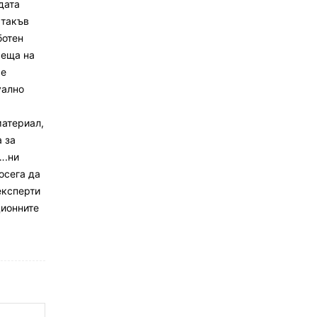
дата
 такъв
ботен
реща на
ме
уално
материал,
а за
….ни
осега да
експерти
ционните