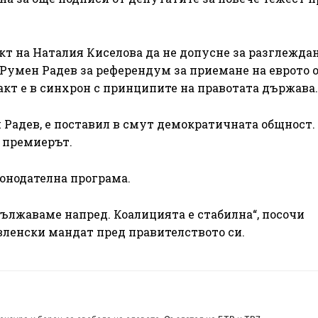
кт на Наталия Киселова да не допусне за разглеждан
умен Радев за референдум за приемане на еврото о
ѝ акт е в синхрон с принципите на правотата държава.
 Радев, е поставил в смут демократичната общност. 
е премиерът.
конодателна програма.
ължаваме напред. Коалицията е стабилна“, посочи
вленски мандат пред правителството си.