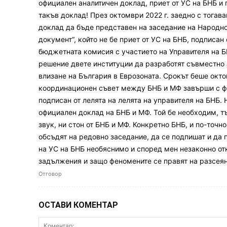
официален аналитичен доклад, приет от УС на БНБ и 
такъв доклад! През октомври 2022 г. заедно с тога
доклад да бъде представен на заседание на Народн
документ“, който не бе приет от УС на БНБ, подписан 
бюджетната комисия с участието на Управителя на БН
решение двете институции да разработят съвместно 
влизане на България в Еврозоната. Срокът беше окто
координационен съвет между БНБ и МФ завърши с фи
подписан от лелята на лелята на управителя на БНБ. 
официален доклад на БНБ и МФ. Той бе необходим, тъ
звук, ни стон от БНБ и МФ. Конкретно БНБ, и по-точно
обсъдят на редовно заседание, да се подпишат и да 
на УС на БНБ необяснимо и според мен незаконно от
задължения и защо феномените се правят на разсея
Отговор
ОСТАВИ КОМЕНТАР