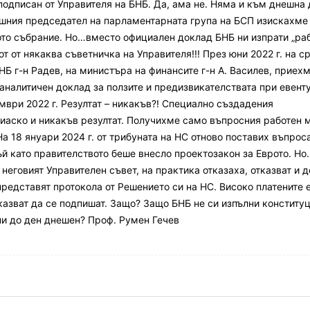
подписан от Управителя на БНБ. Да, ама не. Няма и към днешна 
вашния председател на парламентарната група на БСП изискахме
ото събрание. Но…вместо официален доклад БНБ ни изпрати „ра
от от някаква съветничка на Управителя!!! През юни 2022 г. на с
Б г-н Радев, на министъра на финансите г-н А. Василев, приех
аналитичен доклад за ползите и предизвикателствата при евент
мври 2022 г. Резултат – никакъв?! Специално създадения
аско и никакъв резултат. Получихме само въпросния работен 
На 18 януари 2024 г. от трибуната на НС отново поставих въпрос
й като правителството беше внесло проектозакон за Еврото. Но
 неговият Управителен съвет, на практика отказаха, отказват и д
представят протокола от Решението си на НС. Високо платените 
казват да се подпишат. Защо? Защо БНБ не си изпълни конститу
ни до ден днешен? Проф. Румен Гечев