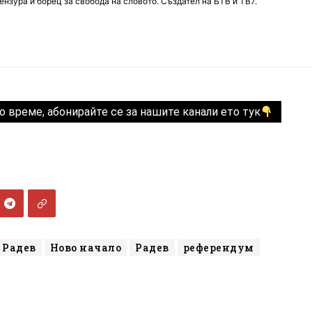
нзура и борец за свобода на словото. Създател на БТВ и ТВ7.
о време, абонирайте се за нашите канали ето тук
 Радев
Ново начало
Радев
референдум