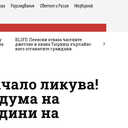
ура
Разследвания
Светът и Русия
НюзКурник
у
BLIFE: Пеевски отказа частните
на
джетове и хвана Тюркиш еърлайнс
като останалите граждани
ачало ликува!
дума на
одини на