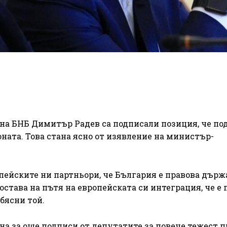
на БНБ Димитър Радев са подписали позиция, че по
ната. Това стана ясно от изявление на министър-
опейските ни партньори, че България е правова държ
остава на пътя на европейската си интеграция, че е 
обясни той.
на за още подписи от депутатите за повече тежест п