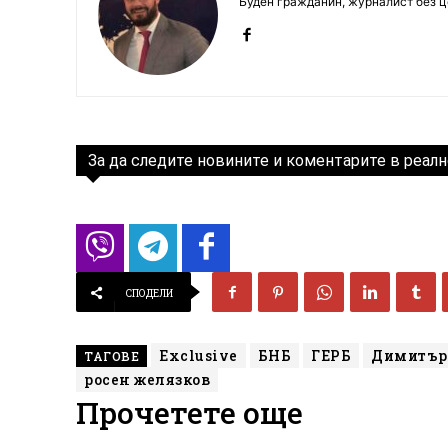
Буден гражданин, журналист без це
За да следите новините и коментарите в реалн
СПОДЕЛИ
Exclusive
БНБ
ГЕРБ
Димитър
ТАГОВЕ
росен желязков
Прочетете още