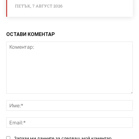
ПЕТЪК, 7 АВГУСТ 2026
ОСТАВИ КОМЕНТАР
Коментар:
Им
Ema
Запази ми данните за следващ мой коментар.