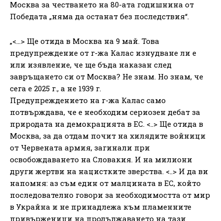
Москва за честването на 80-ата годишнина от
Победата „няма да останат без последствия“.
„<…> Ще отида в Москва на 9 май. Това
предупреждение от г-жа Калас изнудване ли е
или изявление, че ще бъда наказан след
завръщането си от Москва? Не знам. Но знам, че
сега е 2025 г., а не 1939 г.
Предупреждението на г-жа Калас само
потвърждава, че е необходим сериозен дебат за
природата на демокрацията в ЕС. <..> Ще отида в
Москва, за да отдам почит на хилядите войници
от Червената армия, загинали при
освобождаването на Словакия. И на милиони
други жертви на нацистките зверства. <..> И да ви
напомня: аз съм един от малцината в ЕС, който
последователно говори за необходимостта от мир
в Украйна и не принадлежа към пламенните
привърженици на продължаването на тази