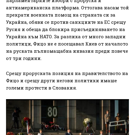
парламентарните избори с проруска и
антиамериканска платформа. Оттогава насам той
прекрати военната помощ на страната си за
Украйна, обяви се против санкциите на ЕС срещу
Русия и обеща да блокира присъединяването на
Украйна към НАТО. За разлика от много западни
политици, Фицо не е посещавал Киев от началото
на руската пълномащабна инвазия преди повече
от три години.
Срещу проруската позиция на правителството на
Фицо и срещу други негови политики имаше
големи протести в Словакия.