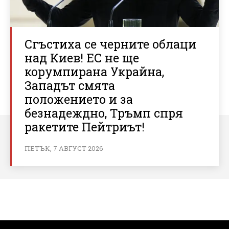
Сгъстиха се черните облаци
над Киев! ЕС не ще
корумпирана Украйна,
Западът смята
положението и за
безнадеждно, Тръмп спря
ракетите Пейтриът!
ПЕТЪК, 7 АВГУСТ 2026