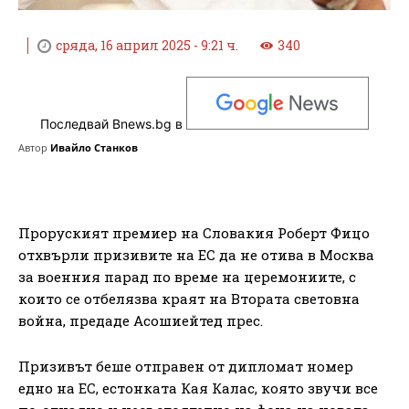
сряда, 16 април 2025 - 9:21 ч.
340
Последвай Bnews.bg в
Автор
Ивайло Станков
Проруският премиер на Словакия Роберт Фицо
отхвърли призивите на ЕС да не отива в Москва
за военния парад по време на церемониите, с
които се отбелязва краят на Втората световна
война, предаде Асошиейтед прес.
Призивът беше отправен от дипломат номер
едно на ЕС, естонката Кая Калас, която звучи все