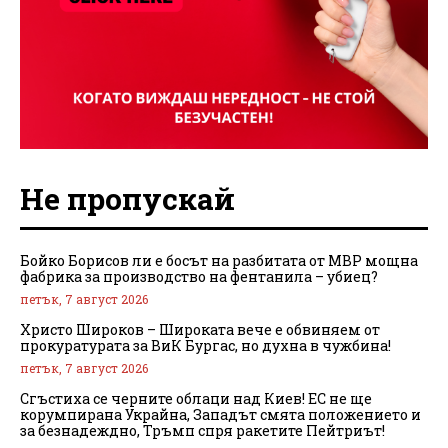
Не пропускай
Бойко Борисов ли е босът на разбитата от МВР мощна
фабрика за производство на фентанила – убиец?
петък, 7 август 2026
Христо Широков – Широката вече е обвиняем от
прокуратурата за ВиК Бургас, но духна в чужбина!
петък, 7 август 2026
Сгъстиха се черните облаци над Киев! ЕС не ще
корумпирана Украйна, Западът смята положението и
за безнадеждно, Тръмп спря ракетите Пейтриът!