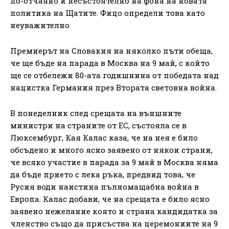
по-отчаяно и несъстоятелно на фона на новата
политика на Щатите. Фицо определи това като
неуважително
Премиерът на Словакия на няколко пъти обеща,
че ще бъде на парада в Москва на 9 май, с който
ще се отбележи 80-ата годишнина от победата над
нацистка Германия през Втората световна война.
В понеделник след срещата на външните
министри на страните от ЕС, състояла се в
Люксембург, Кая Калас каза, че на нея е било
обсъдено и много ясно заявено от някои страни,
че всяко участие в парада за 9 май в Москва няма
да бъде прието с лека ръка, предвид това, че
Русия води наистина пълномащабна война в
Европа. Калас добави, че на срещата е било ясно
заявено нежелание която и страна кандидатка за
членство също да присъства на церемониите на 9