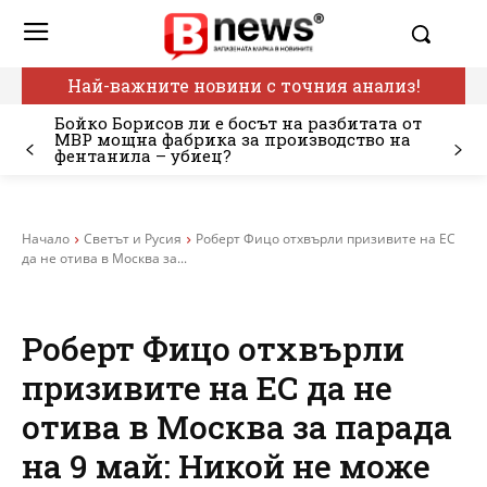
Най-важните новини с точния анализ!
Бойко Борисов ли е босът на разбитата от
МВР мощна фабрика за производство на
фентанила – убиец?
Начало
Светът и Русия
Роберт Фицо отхвърли призивите на ЕС
да не отива в Москва за...
Роберт Фицо отхвърли
призивите на ЕС да не
отива в Москва за парада
на 9 май: Никой не може