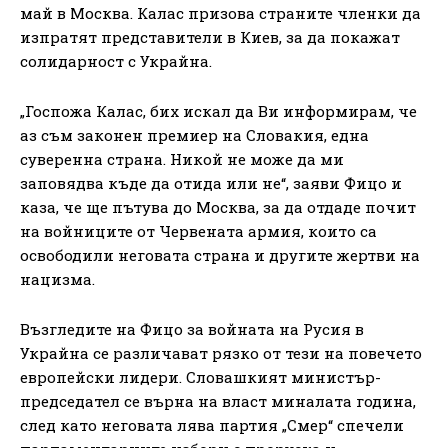
май в Москва. Калас призова страните членки да
изпратят представители в Киев, за да покажат
солидарност с Украйна.
„Госпожа Калас, бих искал да Ви информирам, че
аз съм законен премиер на Словакия, една
суверенна страна. Никой не може да ми
заповядва къде да отида или не“, заяви Фицо и
каза, че ще пътува до Москва, за да отдаде почит
на войниците от Червената армия, които са
освободили неговата страна и другите жертви на
нацизма.
Възгледите на Фицо за войната на Русия в
Украйна се различават рязко от тези на повечето
европейски лидери. Словашкият министър-
председател се върна на власт миналата година,
след като неговата лява партия „Смер“ спечели