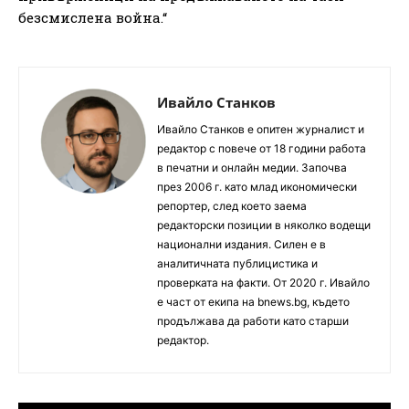
безсмислена война.“
Ивайло Станков
Ивайло Станков е опитен журналист и
редактор с повече от 18 години работа
в печатни и онлайн медии. Започва
през 2006 г. като млад икономически
репортер, след което заема
редакторски позиции в няколко водещи
национални издания. Силен е в
аналитичната публицистика и
проверката на факти. От 2020 г. Ивайло
е част от екипа на bnews.bg, където
продължава да работи като старши
редактор.