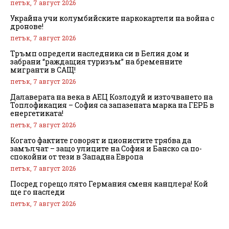
петък, 7 август 2026
Украйна учи колумбийските наркокартели на война с
дронове!
петък, 7 август 2026
Тръмп определи наследника си в Белия дом и
забрани “раждащия туризъм” на бременните
мигранти в САЩ!
петък, 7 август 2026
Далаверата на века в АЕЦ Козлодуй и източването на
Топлофикация – София са запазената марка на ГЕРБ в
енергетиката!
петък, 7 август 2026
Когато фактите говорят и ционистите трябва да
замълчат – защо улиците на София и Банско са по-
спокойни от тези в Западна Европа
петък, 7 август 2026
Посред горещо лято Германия сменя канцлера! Кой
ще го наследи
петък, 7 август 2026