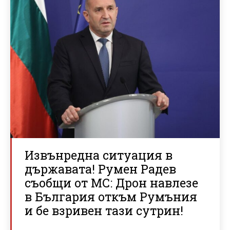
Извънредна ситуация в
държавата! Румен Радев
съобщи от МС: Дрон навлезе
в България откъм Румъния
и бе взривен тази сутрин!