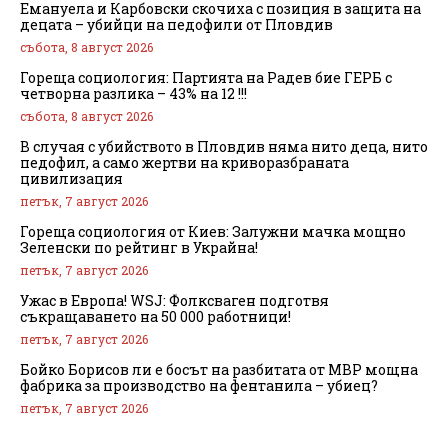
Емануела и Карбовски скочиха с позиция в защита на
децата – убийци на педофили от Пловдив
събота, 8 август 2026
Гореща социология: Партията на Радев бие ГЕРБ с
четворна разлика – 43% на 12 !!!
събота, 8 август 2026
В случая с убийството в Пловдив няма нито деца, нито
педофил, а само жертви на криворазбраната
цивилизация
петък, 7 август 2026
Гореща социология от Киев: Залужни мачка мощно
Зеленски по рейтинг в Украйна!
петък, 7 август 2026
Ужас в Европа! WSJ: Фолксваген подготвя
съкращаването на 50 000 работници!
петък, 7 август 2026
Бойко Борисов ли е босът на разбитата от МВР мощна
фабрика за производство на фентанила – убиец?
петък, 7 август 2026