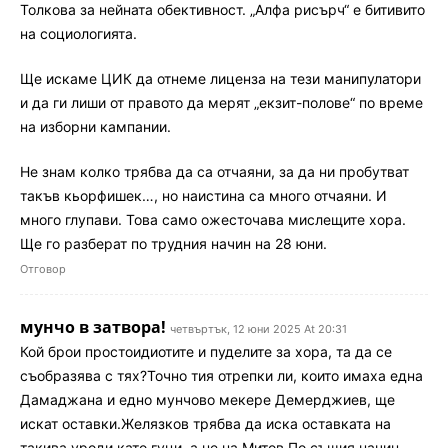
Толкова за нейната обективност. „Алфа рисърч“ е битивито
на социологията.
Ще искаме ЦИК да отнеме лиценза на тези манипулатори
и да ги лиши от правото да мерят „екзит-полове“ по време
на изборни кампании.
Не знам колко трябва да са отчаяни, за да ни пробутват
такъв кьорфишек…, но наистина са много отчаяни. И
много глупави. Това само ожесточава мислещите хора.
Ще го разберат по трудния начин на 28 юни.
Отговор
мунчо в затвора!
четвъртък, 12 юни 2025 At 20:31
Кой брои простоидиотите и пуделите за хора, та да се
съобразява с тях?Точно тия отрепки ли, които имаха една
Дамаджана и едно мунчово мекере Демерджиев, ще
искат оставки.Желязков трябва да иска оставката на
такива уроди като гуци, а не на Митов.По същия начин