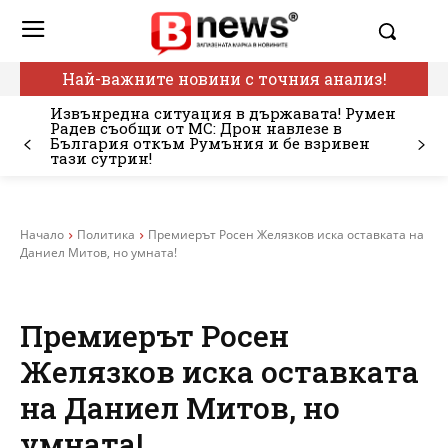
Най-важните новини с точния анализ!
Извънредна ситуация в държавата! Румен
Радев съобщи от МС: Дрон навлезе в
България откъм Румъния и бе взривен
тази сутрин!
Начало
Политика
Премиерът Росен Желязков иска оставката на
Даниел Митов, но умната!
Премиерът Росен
Желязков иска оставката
на Даниел Митов, но
умната!