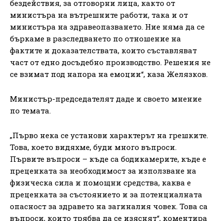
бездействия, за отговорни лица, както от
министъра на вътрешните работи, така и от
министъра на здравеопазването. Ние няма да се
бъркаме в разследването по отношение на
фактите и доказателствата, които съставляват
част от едно досъдебно производство. Решения не
се взимат под напора на емоции“, каза Желязков.
Министър-председателят даде и своето мнение
по темата.
„Първо нека се установи характерът на грешките.
Това, което видяхме, буди много въпроси.
Първите въпроси – къде са бодикамерите, къде е
преценката за необходимост за използване на
физическа сила и помощни средства, каква е
преценката за състоянието и за потенциалната
опасност за здравето на загиналия човек. Това са
въпроси, които трябва да се изяснят“, коментира