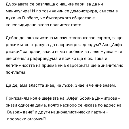
Държавата се разплаща с нашите пари, за да ни
манипулира! И по този начин се демонстрира, съвсем в
духа на Гьобелс, че българското общество е
консолидирано около правителството…
Добре де, ако наистина мнозинството желае еврото, защо
режимът се страхува да насрочи референдум? Ако „Алфа
рисърч“ са прави, значи няма проблем за леля Нушка – тя
ще спечели референдума и всичко ще е ок. Така и
легитимността на приема ни в еврозоната ще е значително
по-плътна.
Да де, ама властта знае, че лъже. Знае и че ние знаем.
Припомням коя е шефката на „Алфа“ Боряна Димитрова –
онази одиозна дама, която наскоро се изказа по адрес на
„Възраждане“ и други националистически партии –
„проруски отломки“!