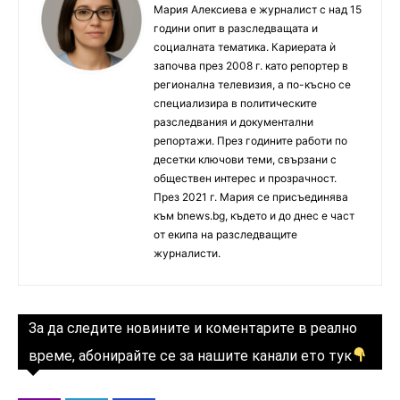
Мария Алексиева е журналист с над 15
години опит в разследващата и
социалната тематика. Кариерата ѝ
започва през 2008 г. като репортер в
регионална телевизия, а по-късно се
специализира в политическите
разследвания и документални
репортажи. През годините работи по
десетки ключови теми, свързани с
обществен интерес и прозрачност.
През 2021 г. Мария се присъединява
към bnews.bg, където и до днес е част
от екипа на разследващите
журналисти.
За да следите новините и коментарите в реално
време, абонирайте се за нашите канали ето тук