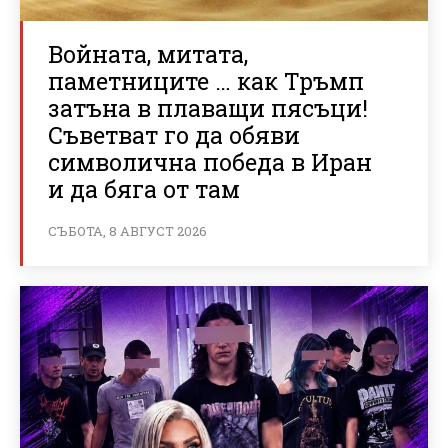
Войната, митата,
паметниците … как Тръмп
затъна в плаващи пясъци!
Съветват го да обяви
символична победа в Иран
и да бяга от там
СЪБОТА, 8 АВГУСТ 2026