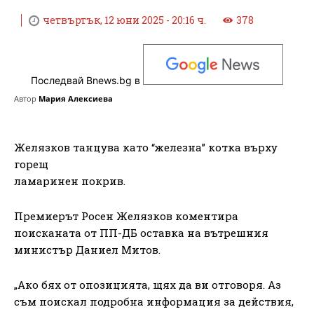
четвъртък, 12 юни 2025 - 20:16 ч.
378
Последвай Bnews.bg в
Автор
Мария Алексиева
Желязков танцува като “железна” котка върху
горещ
ламаринен покрив.
Премиерът Росен Желязков коментира
поисканата от ПП-ДБ оставка на вътрешния
министър Даниел Митов.
„Ако бях от опозицията, щях да ви отговоря. Аз
съм поискал подробна информация за действия,