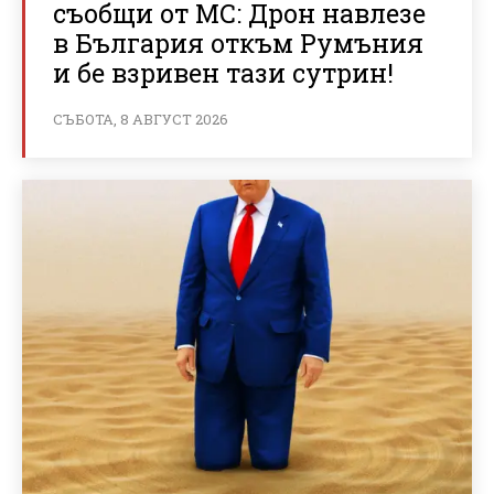
съобщи от МС: Дрон навлезе
в България откъм Румъния
и бе взривен тази сутрин!
СЪБОТА, 8 АВГУСТ 2026