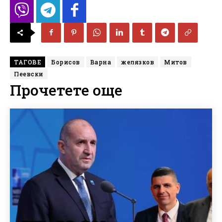
ТАГОВЕ
Борисов
Варна
желязков
Митов
Пеевски
Прочетете още