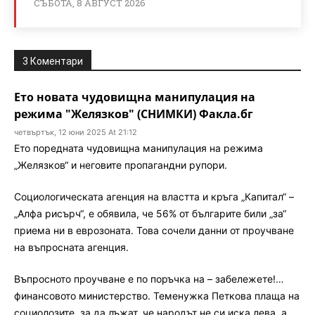
СЪБОТА, 8 АВГУСТ 2026
3 Коментари
Ето новата чудовищна манипулация на
режима "Желязков" (СНИМКИ) Факла.бг
четвъртък, 12 юни 2025 At 21:12
Ето поредната чудовищна манипулация на режима
„Желязков“ и неговите пропагандни рупори.
Социологическата агенция на властта и кръга „Капитал“ –
„Алфа рисърч“, е обявила, че 56% от българите били „за“
приема ни в еврозоната. Това сочели данни от проучване
на въпросната агенция.
Въпросното проучване е по поръчка на – забележете!…
финансовото министерство. Теменужка Петкова плаща на
социолозите, за да лъжат, че народът не си иска лева, а