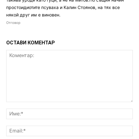
простоидиотите псуваха и Калин Стоянов, на тях все
някой друг им е виновен.
Отговор
ОСТАВИ КОМЕНТАР
Коментар:
Им
Ema