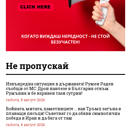
Не пропускай
Извънредна ситуация в държавата! Румен Радев
съобщи от МС: Дрон навлезе в България откъм
Румъния и бе взривен тази сутрин!
събота, 8 август 2026
Войната, митата, паметниците … как Тръмп затъна в
плаващи пясъци! Съветват го да обяви символична
победа в Иран и да бяга от там
събота, 8 август 2026