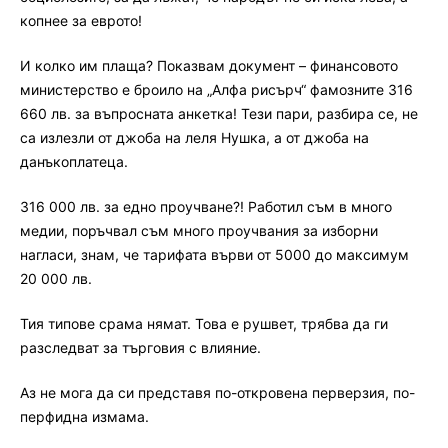
копнее за еврото!
И колко им плаща? Показвам документ – финансовото
министерство е броило на „Алфа рисърч“ фамозните 316
660 лв. за въпросната анкетка! Тези пари, разбира се, не
са излезли от джоба на леля Нушка, а от джоба на
данъкоплатеца.
316 000 лв. за едно проучване?! Работил съм в много
медии, поръчвал съм много проучвания за изборни
нагласи, знам, че тарифата върви от 5000 до максимум
20 000 лв.
Тия типове срама нямат. Това е рушвет, трябва да ги
разследват за търговия с влияние.
Аз не мога да си представя по-откровена перверзия, по-
перфидна измама.