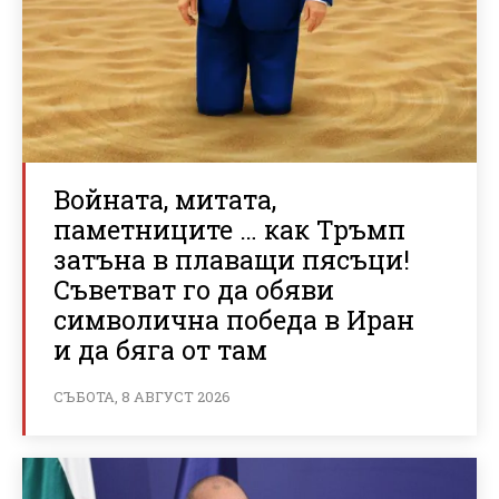
Войната, митата,
паметниците … как Тръмп
затъна в плаващи пясъци!
Съветват го да обяви
символична победа в Иран
и да бяга от там
СЪБОТА, 8 АВГУСТ 2026