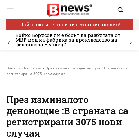
Най-важните новини с точния анализ!
Бойко Борисов ли е босът на разбитата от
МВР мощна фабрика за производство на
фентанила – убиец?
Начало
България
През изминалото денонощие :В страната са
регистрирани 3075 нови случая
През изминалото
денонощие :В страната са
регистрирани 3075 нови
случая