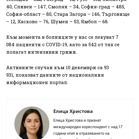
40, Сливен – 147, Смолян – 34, София-град – 485,
София-област – 80, Стара Загора – 146, Търговище
– 12, Хасково – 76, Шумен – 53, Ямбол – 68.
Към момента в болниците у нас се лекуват 7
084 пациенти с COVID-19, като за 542 от тях се
полагат интензивни грижи.
Активните случаи към 10 декември са 93
931, показват данните от националния
информационен портал.
Елица Христова
Елица Христова е признат
международен кореспондент с над 17
години опит в отразяването на