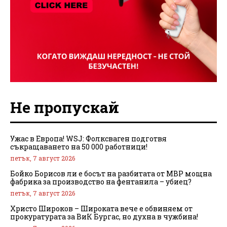
Не пропускай
Ужас в Европа! WSJ: Фолксваген подготвя
съкращаването на 50 000 работници!
петък, 7 август 2026
Бойко Борисов ли е босът на разбитата от МВР мощна
фабрика за производство на фентанила – убиец?
петък, 7 август 2026
Христо Широков – Широката вече е обвиняем от
прокуратурата за ВиК Бургас, но духна в чужбина!