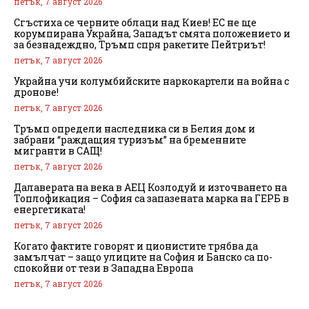
петък, 7 август 2026
Сгъстиха се черните облаци над Киев! ЕС не ще
корумпирана Украйна, Западът смята положението и
за безнадеждно, Тръмп спря ракетите Пейтриът!
петък, 7 август 2026
Украйна учи колумбийските наркокартели на война с
дронове!
петък, 7 август 2026
Тръмп определи наследника си в Белия дом и
забрани “раждащия туризъм” на бременните
мигранти в САЩ!
петък, 7 август 2026
Далаверата на века в АЕЦ Козлодуй и източването на
Топлофикация – София са запазената марка на ГЕРБ в
енергетиката!
петък, 7 август 2026
Когато фактите говорят и ционистите трябва да
замълчат – защо улиците на София и Банско са по-
спокойни от тези в Западна Европа
петък, 7 август 2026