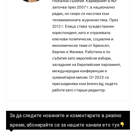
глобални събития. Кариерният ѝ път
започва през 2007 г. в национално
радио, но скоро се насочва към
телевизионната журналистика. През
2012 г. Елица става чуждестранен
кореспондент, като е отразявала
ключови политически, социални и
икономически теми от Брюксел,
Берлин и Женева. Работила е по
събития като европейски избори,
заседания на Европейския парламент,
международни конференции и
хуманитарни мисии. От 2023 се
присъединява към bnews.bg, където
работи като старши редактор.
За да следите новините и коментарите в реално
време, абонирайте се за нашите канали ето тук