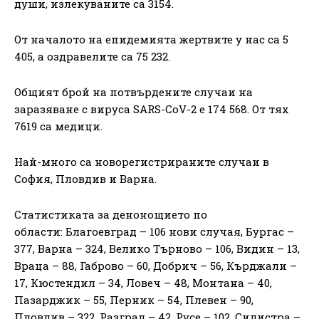
души, излекуваните са 3154.
От началото на епидемията жертвите у нас са 5
405, а оздравелите са 75 232.
Общият брой на потвърдените случаи на
заразяване с вируса SARS-CoV-2 е 174 568. От тях
7619 са медици.
Най-много са новорегистрираните случаи в
София, Пловдив и Варна.
Статистиката за денонощието по
области: Благоевград – 106 нови случая, Бургас –
377, Варна – 324, Велико Търново – 106, Видин – 13,
Враца – 88, Габрово – 60, Добрич – 56, Кърджали –
17, Кюстендил – 34, Ловеч – 48, Монтана – 40,
Пазарджик – 55, Перник – 54, Плевен – 90,
Пловдив – 322, Разград – 42, Русе – 102, Силистра –