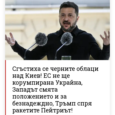
Сгъстиха се черните облаци
над Киев! ЕС не ще
корумпирана Украйна,
Западът смята
положението и за
безнадеждно, Тръмп спря
ракетите Пейтриът!