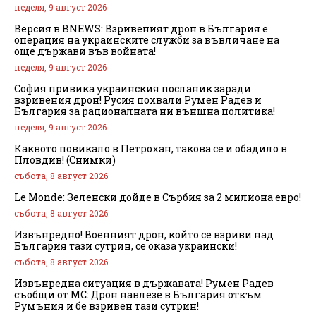
неделя, 9 август 2026
Версия в BNEWS: Взривеният дрон в България е
операция на украинските служби за въвличане на
още държави във войната!
неделя, 9 август 2026
София привика украинския посланик заради
взривения дрон! Русия похвали Румен Радев и
България за рационалната ни външна политика!
неделя, 9 август 2026
Каквото повикало в Петрохан, такова се и обадило в
Пловдив! (Снимки)
събота, 8 август 2026
Le Monde: Зеленски дойде в Сърбия за 2 милиона евро!
събота, 8 август 2026
Извънредно! Военният дрон, който се взриви над
България тази сутрин, се оказа украински!
събота, 8 август 2026
Извънредна ситуация в държавата! Румен Радев
съобщи от МС: Дрон навлезе в България откъм
Румъния и бе взривен тази сутрин!