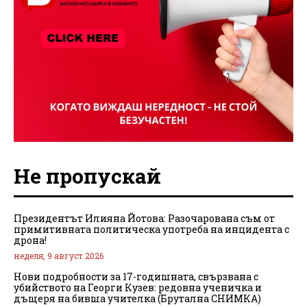
Не пропускай
Президентът Илияна Йотова: Разочарована съм от
примитивната политическа употреба на инцидента с
дрона!
неделя, 9 август 2026
Нови подробности за 17-годишната, свързвана с
убийството на Георги Кузев: редовна ученичка и
дъщеря на бивша учителка (Брутална СНИМКА)