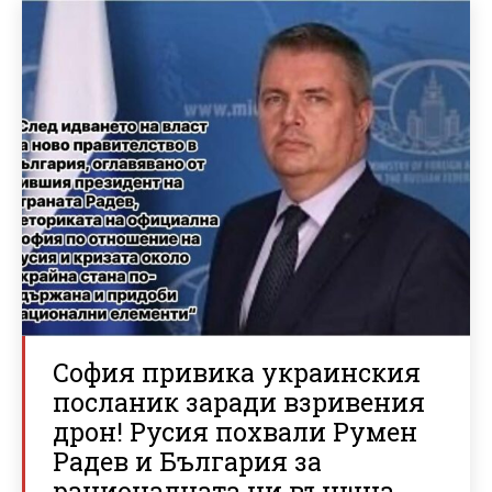
София привика украинския
посланик заради взривения
дрон! Русия похвали Румен
Радев и България за
рационалната ни външна