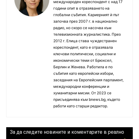
международен кореспондент с над 17
години опит в отразяването на
глобални събития. Кариерният ѝ път
започва през 2007 г. в национално
радио, но скоро се насочва към
телевизионната журналистика. През
2012 г. Елица става чуждестранен
кореспондент, като е отразявала
ключови политически, социални и
икономически теми от Брюксел,
Берлин и Женева. Работила е по
събития като европейски избори,
заседания на Европейския парламент,
международни конференции и
хуманитарни мисии. От 2023 се
присъединява към bnews.bg, където
работи като старши редактор.
За да следите новините и коментарите в реално