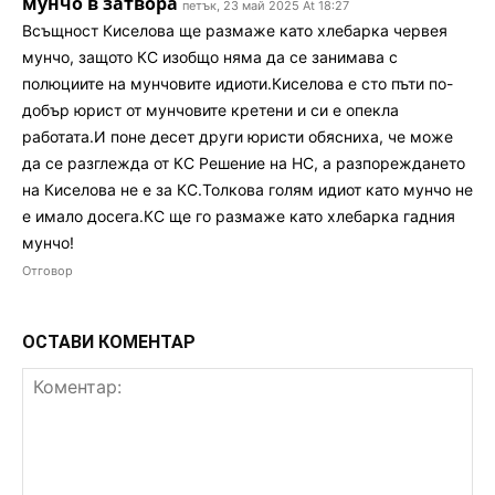
мунчо в затвора
петък, 23 май 2025 At 18:27
Всъщност Киселова ще размаже като хлебарка червея
мунчо, защото КС изобщо няма да се занимава с
полюциите на мунчовите идиоти.Киселова е сто пъти по-
добър юрист от мунчовите кретени и си е опекла
работата.И поне десет други юристи обясниха, че може
да се разглежда от КС Решение на НС, а разпореждането
на Киселова не е за КС.Толкова голям идиот като мунчо не
е имало досега.КС ще го размаже като хлебарка гадния
мунчо!
Отговор
ОСТАВИ КОМЕНТАР