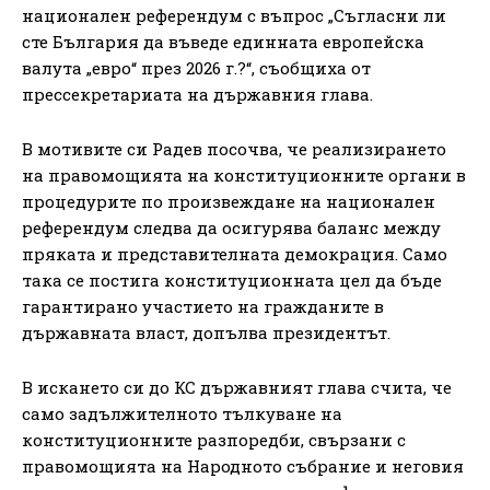
национален референдум с въпрос „Съгласни ли
сте България да въведе единната европейска
валута „евро“ през 2026 г.?“, съобщиха от
прессекретариата на държавния глава.
В мотивите си Радев посочва, че реализирането
на правомощията на конституционните органи в
процедурите по произвеждане на национален
референдум следва да осигурява баланс между
пряката и представителната демокрация. Само
така се постига конституционната цел да бъде
гарантирано участието на гражданите в
държавната власт, допълва президентът.
В искането си до КС държавният глава счита, че
само задължителното тълкуване на
конституционните разпоредби, свързани с
правомощията на Народното събрание и неговия