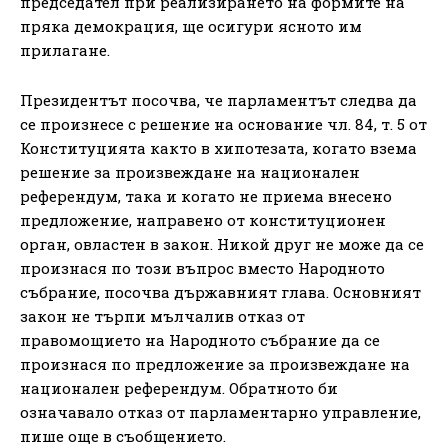
председател при реализирането на формите на
пряка демокрация, ще осигури ясното им
прилагане.
Президентът посочва, че парламентът следва да
се произнесе с решение на основание чл. 84, т. 5 от
Конституцията както в хипотезата, когато взема
решение за произвеждане на национален
референдум, така и когато не приема внесено
предложение, направено от конституционен
орган, овластен в закон. Никой друг не може да се
произнася по този въпрос вместо Народното
събрание, посочва държавният глава. Основният
закон не търпи мълчалив отказ от
правомощието на Народното събрание да се
произнася по предложение за произвеждане на
национален референдум. Обратното би
означавало отказ от парламентарно управление,
пише още в съобщението.