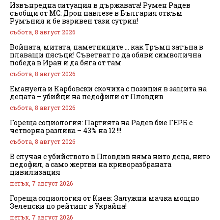
Извънредна ситуация в държавата! Румен Радев
съобщи от МС: Дрон навлезе в България откъм
Румъния и бе взривен тази сутрин!
събота, 8 август 2026
Войната, митата, паметниците … как Тръмп затъна в
плаващи пясъци! Съветват го да обяви символична
победа в Иран и да бяга от там
събота, 8 август 2026
Емануела и Карбовски скочиха с позиция в защита на
децата – убийци на педофили от Пловдив
събота, 8 август 2026
Гореща социология: Партията на Радев бие ГЕРБ с
четворна разлика – 43% на 12 !!!
събота, 8 август 2026
В случая с убийството в Пловдив няма нито деца, нито
педофил, а само жертви на криворазбраната
цивилизация
петък, 7 август 2026
Гореща социология от Киев: Залужни мачка мощно
Зеленски по рейтинг в Украйна!
петък, 7 август 2026