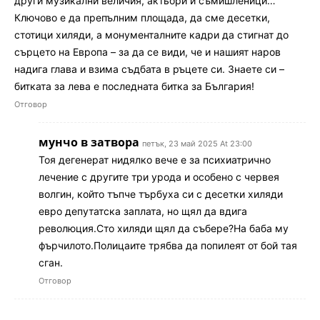
други музикални величия, актьори и съмишленици…
Ключово е да препълним площада, да сме десетки,
стотици хиляди, а монументалните кадри да стигнат до
сърцето на Европа – за да се види, че и нашият наров
надига глава и взима съдбата в ръцете си. Знаете си –
битката за лева е последната битка за България!
Отговор
мунчо в затвора
петък, 23 май 2025 At 23:00
Тоя дегенерат нидялко вече е за психиатрично
лечение с другите три урода и особено с червея
волгин, който тъпче търбуха си с десетки хиляди
евро депутатска заплата, но щял да вдига
революция.Сто хиляди щял да събере?На баба му
фърчилото.Полицаите трябва да попилеят от бой тая
сган.
Отговор