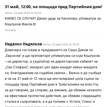
31 май, 12:00, на площада пред Партийния дом!
петък, 23 май 2025 At 19:43
КАКВО СЕ СЛУЧИ? Двоен удар за Киселова, ултиматум за
Кошлуков Факла.бг
Отговор
Недялко Недялков
петък, 23 май 2025 At 19:42
Довечера гостувам в предаването на Сашо Диков по
„Евроком“ и ще преповторя ултиматума си към Кошлуков
– не директор, а узурпатор на директорския кабинет на
„Сан Стефано“, изкарал цял един мандат извън мандата
си, благодарение на съдебни хватки… Важно е да съобщя
и че на 31 май от 12 часа ще инсталираме цяла сцена на
площада пред Партийния дом в Триъгълника на властта,
за да говорим, да спорим, да викаме, да обявим началото
на ефективни протестни действия, да обявим следващите
стъпки в съпротивата, а и да попеем с Устата, Спенс и