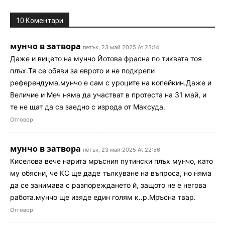
10 Коментари
мунчо в затвора
петък, 23 май 2025 At 23:14
Даже и вицето на мунчо Йотова фрасна по тиквата тоя
плъх.Тя се обяви за еврото и не подкрепи
референдума.мунчо е сам с уроците на копейкин.Даже и
Величие и Меч няма да участват в протеста на 31 май, и
те не щат да са заедно с изрода от Максуда.
Отговор
мунчо в затвора
петък, 23 май 2025 At 22:56
Киселова вече нарита мръсния путински плъх мунчо, като
му обясни, че КС ще даде тълкуване на въпроса, но няма
да се занимава с разпореждането й, защото не е негова
работа.мунчо ще изяде един голям к..р.Мръсна твар.
Отговор