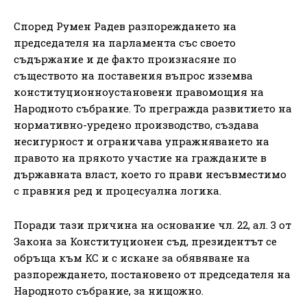
Според Румен Радев разпореждането на
председателя на парламента със своето
съдържание и де факто произнасяне по
съществото на поставения въпрос изземва
конституционноустановени правомощия на
Народното събрание. То прегражда развитието на
нормативно-уредено производство, създава
несигурност и ограничава упражняването на
правото на прякото участие на гражданите в
държавната власт, което го прави несъвместимо
с правния ред и процесуална логика.
Поради тази причина на основание чл. 22, ал. 3 от
Закона за Конституционен съд, президентът се
обръща към КС и с искане за обявяване на
разпореждането, постановено от председателя на
Народното събрание, за нищожно.