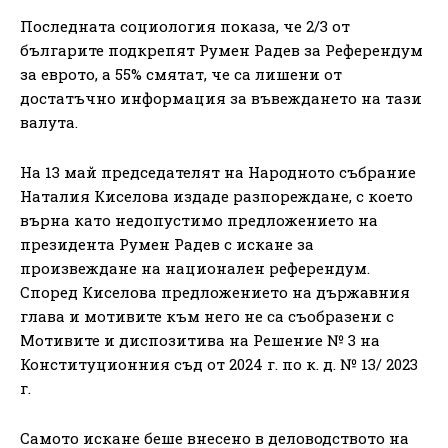
Последната социология показа, че 2/3 от
българите подкрепят Румен Радев за Референдум
за еврото, а 55% смятат, че са лишени от
достатъчно информация за въвеждането на тази
валута.
На 13 май председателят на Народното събрание
Наталия Киселова издаде разпореждане, с което
върна като недопустимо предложението на
президента Румен Радев с искане за
произвеждане на национален референдум.
Според Киселова предложението на държавния
глава и мотивите към него не са съобразени с
Мотивите и диспозитива на Решение № 3 на
Конституционния съд от 2024 г. по к. д. № 13/ 2023
г.
Самото искане беше внесено в деловодството на