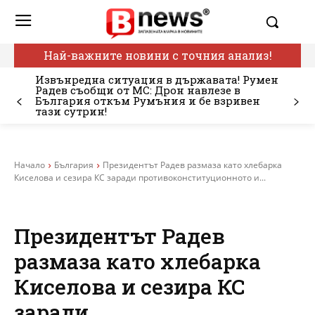
Най-важните новини с точния анализ!
Извънредна ситуация в държавата! Румен
Радев съобщи от МС: Дрон навлезе в
България откъм Румъния и бе взривен
тази сутрин!
Начало
България
Президентът Радев размаза като хлебарка
Киселова и сезира КС заради противоконституционното и...
Президентът Радев
размаза като хлебарка
Киселова и сезира КС
заради