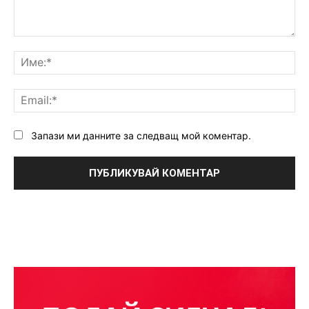
Коментар:
Им
Ema
Запази ми данните за следващ мой коментар.