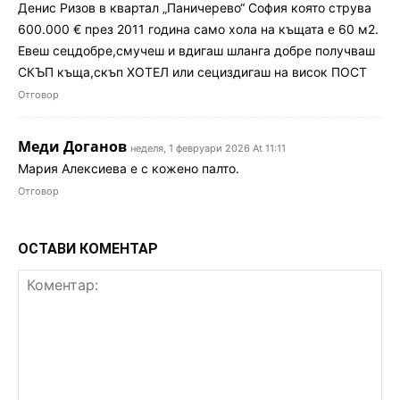
Денис Ризов в квартал „Паничерево“ София която струва
600.000 € през 2011 година само хола на къщата е 60 м2.
Евеш сецдобре,смучеш и вдигаш шланга добре получваш
СКЪП къща,скъп ХОТЕЛ или сециздигаш на висок ПОСТ
Отговор
Меди Доганов
неделя, 1 февруари 2026 At 11:11
Мария Алексиева е с кожено палто.
Отговор
ОСТАВИ КОМЕНТАР