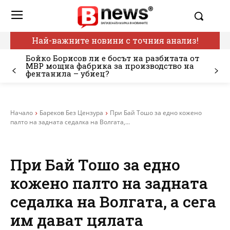
Най-важните новини с точния анализ!
Бойко Борисов ли е босът на разбитата от
МВР мощна фабрика за производство на
фентанила – убиец?
Начало
Бареков Без Цензура
При Бай Тошо за едно кожено
палто на задната седалка на Волгата,...
При Бай Тошо за едно
кожено палто на задната
седалка на Волгата, а сега
им дават цялата