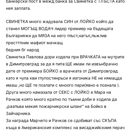
банкерски пост в межд.банка за Свинетка с ТЛЪСТА като
нея заплата.
СВИНЕТКА много жадувала СИН от ЛОЙКО който да
станел МОГЪЩ ВОДАЧ лидер премиер на бъдещата
Българияжи да МЯЗА на него тлъст,нагъл,лъжлив
престтпник мафиот мачкащ
бедния бг народ
Свинетка Павлова дори ходела при ВРАЧКАТА на мутрите
в Димитровград за да я пита:ЩЕ имам ли извънбрачно
дете от премиера БОЙКО а врачката от Димитровград
като я чула кви глупостинръси я изгоника НЕ не нямацда
имаш ,но ЩЕ те позлати с мноого пари(явно е познала ).
Друга много намазала от СЕКС с ЛОЙКО е Мара на
Рачков която много кратно по тъмни доби е ходила да
„разпъва мекия пожарникрски шланг“ на Бойко в
Зайчарника.
За награда Марчето и Рачков се сдобиват със СКЪПА
къща в Американския комплекс на висаджийскиия перач