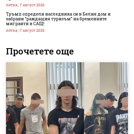
петък, 7 август 2026
Тръмп определи наследника си в Белия дом и
забрани “раждащия туризъм” на бременните
мигранти в САЩ!
петък, 7 август 2026
Прочетете още