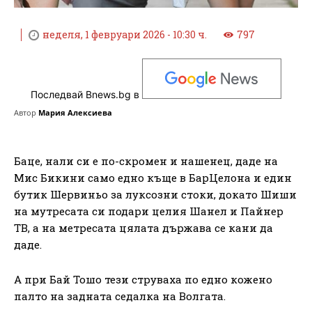
неделя, 1 февруари 2026 - 10:30 ч.
797
Последвай Bnews.bg в
Автор
Мария Алексиева
Баце, нали си е по-скромен и нашенец, даде на
Мис Бикини само едно къще в БарЦелона и един
бутик Шервиньо за луксозни стоки, докато Шиши
на мутресата си подари целия Шанел и Пайнер
ТВ, а на метресата цялата държава се кани да
даде.
А при Бай Тошо тези струваха по едно кожено
палто на задната седалка на Волгата.