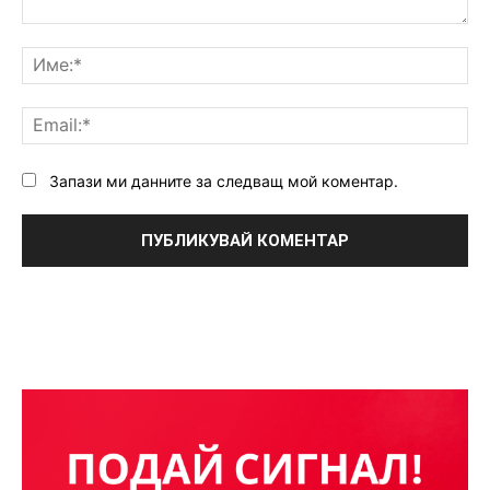
Коментар:
Им
Ema
Запази ми данните за следващ мой коментар.