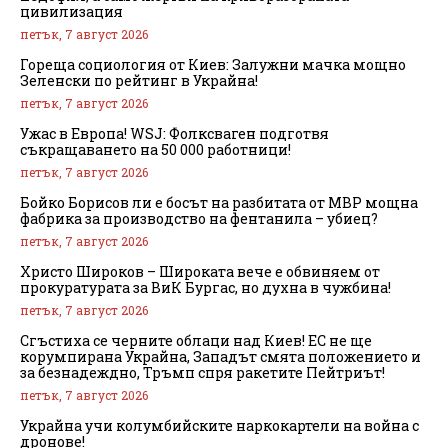
цивилизация
петък, 7 август 2026
Гореща социология от Киев: Залужни мачка мощно
Зеленски по рейтинг в Украйна!
петък, 7 август 2026
Ужас в Европа! WSJ: Фолксваген подготвя
съкращаването на 50 000 работници!
петък, 7 август 2026
Бойко Борисов ли е босът на разбитата от МВР мощна
фабрика за производство на фентанила – убиец?
петък, 7 август 2026
Христо Широков – Широката вече е обвиняем от
прокуратурата за ВиК Бургас, но духна в чужбина!
петък, 7 август 2026
Сгъстиха се черните облаци над Киев! ЕС не ще
корумпирана Украйна, Западът смята положението и
за безнадеждно, Тръмп спря ракетите Пейтриът!
петък, 7 август 2026
Украйна учи колумбийските наркокартели на война с
дронове!