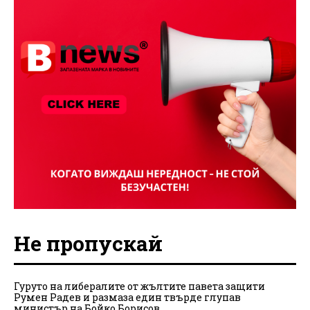
Не пропускай
Гуруто на либералите от жълтите павета защити
Румен Радев и размаза един твърде глупав
министър на Бойко Борисов