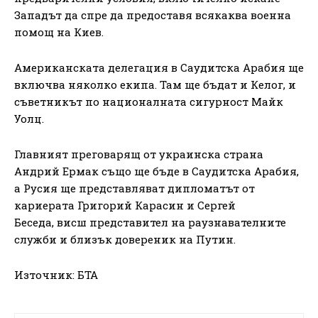
Западът да спре да предоставя всякаква военна
помощ на Киев.
Американската делегация в Саудитска Арабия ще
включва няколко екипа. Там ще бъдат и Келог, и
съветникът по националната сигурност Майк
Уолц.
Главният преговарящ от украинска страна
Андрий Ермак също ще бъде в Саудитска Арабия,
а Русия ще представляват дипломатът от
кариерата Григорий Карасин и Сергей
Беседа, висш представител на раузнавателните
служби и близък довереник на Путин.
Източник: БТА