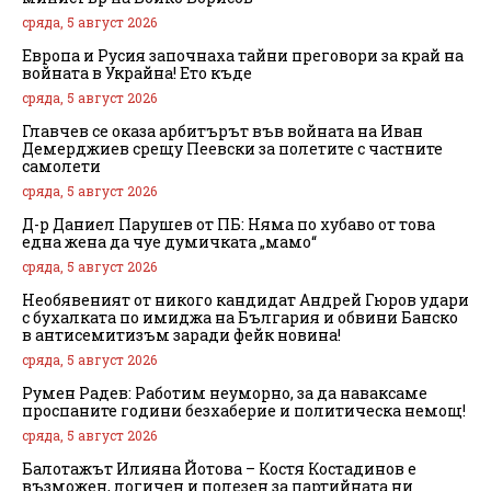
сряда, 5 август 2026
Европа и Русия започнаха тайни преговори за край на
войната в Украйна! Ето къде
сряда, 5 август 2026
Главчев се оказа арбитърът във войната на Иван
Демерджиев срещу Пеевски за полетите с частните
самолети
сряда, 5 август 2026
Д-р Даниел Парушев от ПБ: Няма по хубаво от това
една жена да чуе думичката „мамо“
сряда, 5 август 2026
Необявеният от никого кандидат Андрей Гюров удари
с бухалката по имиджа на България и обвини Банско
в антисемитизъм заради фейк новина!
сряда, 5 август 2026
Румен Радев: Работим неуморно, за да наваксаме
проспаните години безхаберие и политическа немощ!
сряда, 5 август 2026
Балотажът Илияна Йотова – Костя Костадинов е
възможен, логичен и полезен за партийната ни