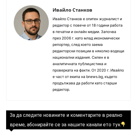
Ивайло Станков
Ивайло Станков е опитен журналист и
редактор с повече от 18 години работа
в печатни и онлайн медии. Започва
през 2006 г. като млад икономически
репортер, след което заема
редакторски позиции в няколко водещи
национални издания. Силен е в
аналитичната публицистика и
проверката на факти. От 2020 г. Ивайло
е част от екипа на bnews.bg, където
продължава да работи като старши
редактор.
За да следите новините и коментарите в реално
време, абонирайте се за нашите канали ето тук