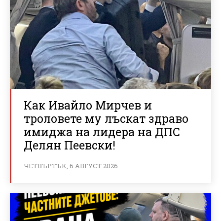
Как Ивайло Мирчев и
троловете му лъскат здраво
имиджа на лидера на ДПС
Делян Пеевски!
ЧЕТВЪРТЪК, 6 АВГУСТ 2026