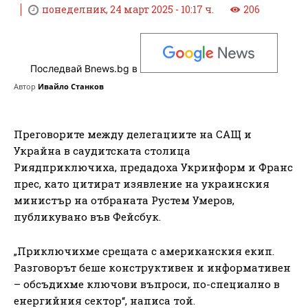
понеделник, 24 март 2025 - 10:17 ч.
206
Последвай Bnews.bg в
Автор
Ивайло Станков
Преговорите между делегациите на САЩ и
Украйна в саудитската столица
Риядприключиха, предадоха Укринформ и Франс
прес, като цитират изявление на украинския
министър на отбраната Рустем Умеров,
публикувано във Фейсбук.
„Приключихме срещата с американския екип.
Разговорът беше конструктивен и информативен
– обсъдихме ключови въпроси, по-специално в
енергийния сектор“, написа той.