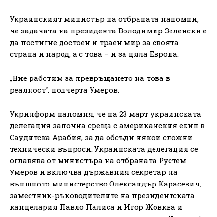
Украинският министър на отбраната напомни,
че задачата на президента Володимир Зеленски е
да постигне достоен и траен мир за своята
страна и народ, а с това – и за цяла Европа.
„Ние работим за превръщането на това в
реалност“, подчерта Умеров.
Укринформ напомня, че на 23 март украинската
делегация започна среща с американския екип в
Саудитска Арабия, за да обсъди някои сложни
технически въпроси. Украинската делегация се
оглавява от министъра на отбраната Рустем
Умеров и включва държавния секретар на
външното министерство Олександър Карасевич,
заместник-ръководителите на президентската
канцелария Павло Палиса и Игор Жовква и