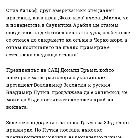
Стив Уиткоф, друг американски специален
пратеник, каза пред „Фокс нюз“ вчера: „Мисля, че
в понеделник в Саудитска Арабия ще станем
свидетели на действителен напредък, особено ще
се отнася до спирането на огъня в Черно море, а
оттам постигането на пълно примирие е
естествена следваща стъпка“.
Президентът на САЩ Доналд Тръмп, който
наскоро имаше разговори с украинския
президент Володимир Зеленски и руския
Владимир Путин, продължава да е оптимист, че
може да бъде постигнат скорошен край на
войната.
Зеленски подкрепя плана на Тръмп за 30-дневно
примирие. Но Путин постави няколко
предварителни условия, включително искане