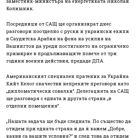
заместник-министъра на енергетиката Николай
Колишник.
Посредници от САЩ ще организират днес
разговори поотделно с руски и украински екипи
в Саудитска Арабия на фона на усилия на
Вашингтон да уреди постигането на ограничено
примирие в продължаващите повече от три
години военни действия, предаде ДПА.
Американският специален пратеник за Украйна
Кийт Келог окачестви непреките преговори като
„дипломатически совалки“. Делегацията на САЩ
ще разговаря с едната и другата страна „в
отделни помещения“.
„Нашата задача ще бъде следната. По същество да
отидем при едната страна и да ѝ кажем „Добре,
какви са вашите условия?“ и след това да отидем