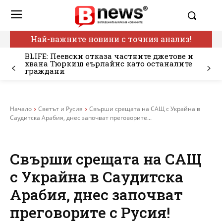
Най-важните новини с точния анализ!
BLIFE: Пеевски отказа частните джетове и
хвана Тюркиш еърлайнс като останалите
граждани
Начало
Светът и Русия
Свърши срещата на САЩ с Украйна в
Саудитска Арабия, днес започват преговорите...
Свърши срещата на САЩ
с Украйна в Саудитска
Арабия, днес започват
преговорите с Русия!