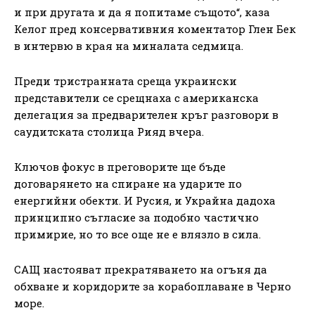
и при другата и да я попитаме същото“, каза
Келог пред консервативния коментатор Глен Бек
в интервю в края на миналата седмица.
Преди тристранната среща украински
представители се срещнаха с американска
делегация за предварителен кръг разговори в
саудитската столица Рияд вчера.
Ключов фокус в преговорите ще бъде
договарянето на спиране на ударите по
енергийни обекти. И Русия, и Украйна дадоха
принципно съгласие за подобно частично
примирие, но то все още не е влязло в сила.
САЩ настояват прекратяването на огъня да
обхване и коридорите за корабоплаване в Черно
море.