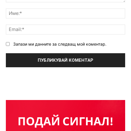
Коментар:
Им
Ema
Запази ми данните за следващ мой коментар.