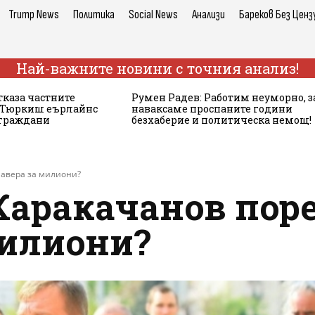
Trump News
Политика
Social News
Анализи
Бареков Без Ценз
Най-важните новини с точния анализ!
тказа частните
Румен Радев: Работим неуморно, з
а Тюркиш еърлайнс
наваксаме проспаните години
 граждани
безхаберие и политическа немощ!
лавера за милиони?
Каракачанов пор
милиони?