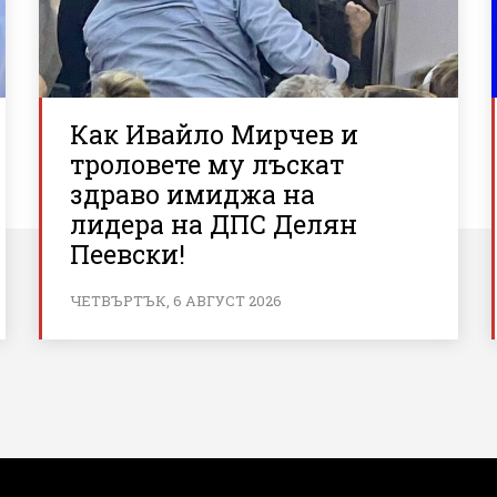
Как Ивайло Мирчев и
троловете му лъскат
здраво имиджа на
лидера на ДПС Делян
Пеевски!
ЧЕТВЪРТЪК, 6 АВГУСТ 2026