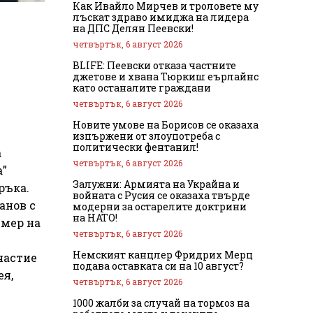
Как Ивайло Мирчев и троловете му
лъскат здраво имиджа на лидера
на ДПС Делян Пеевски!
четвъртък, 6 август 2026
BLIFE: Пеевски отказа частните
джетове и хвана Тюркиш еърлайнс
като останалите граждани
четвъртък, 6 август 2026
Новите умове на Борисов се оказаха
изпържени от злоупотреба с
политически фентанил!
а
четвъртък, 6 август 2026
а”
Залужни: Армията на Украйна и
ръка.
войната с Русия се оказаха твърде
анов с
модерни за остарелите доктрини
на НАТО!
змер на
четвъртък, 6 август 2026
Немският канцлер Фридрих Мерц
частие
подава оставката си на 10 август?
ея,
четвъртък, 6 август 2026
1000 жалби за случай на тормоз на