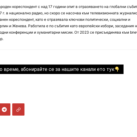
оден кореспондент с над 17 години опит в отразяването на глобални събит
7 г. в национално радио, но скоро се насочва към телевизионната журналис
анен кореспондент, като е отразявала ключови политически, социални и
лин и Женева. Работила е по събития като европейски избори, заседания 
дни конференции и хуманитарни мисии. От 2023 се присъединява към bne
р.
о време, абонирайте се за нашите канали ето тук