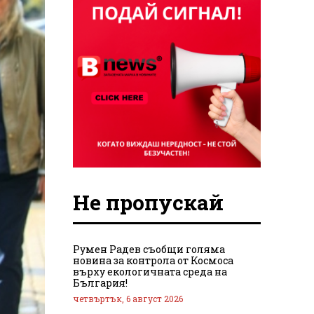
Не пропускай
Румен Радев съобщи голяма
новина за контрола от Космоса
върху екологичната среда на
България!
четвъртък, 6 август 2026