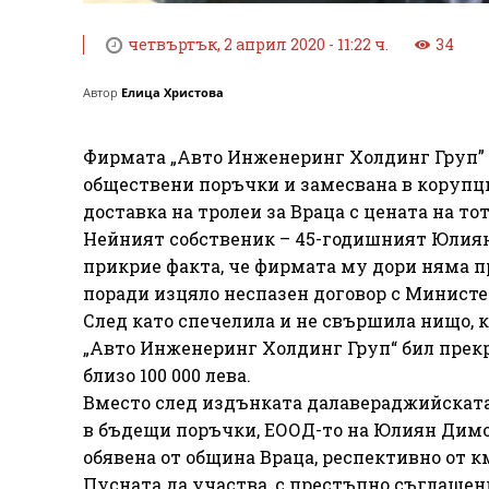
четвъртък, 2 април 2020 - 11:22 ч.
34
Автор
Елица Христова
Фирмата „Авто Инженеринг Холдинг Груп” 
обществени поръчки и замесвана в корупци
доставка на тролеи за Враца с цената на тот
Нейният собственик – 45-годишният Юлиян
прикрие факта, че фирмата му дори няма п
поради изцяло неспазен договор с Министер
След като спечелила и не свършила нищо, 
„Авто Инженеринг Холдинг Груп“ бил прекр
близо 100 000 лева.
Вместо след издънката далавераджийската 
в бъдещи поръчки, ЕООД-то на Юлиян Димов
обявена от община Враца, респективно от к
Пусната да участва, с престъпно съглашен