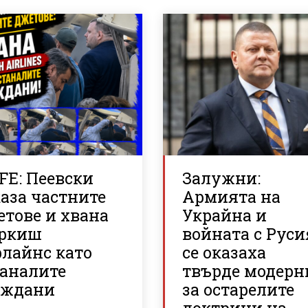
FE: Пеевски
Залужни:
аза частните
Армията на
етове и хвана
Украйна и
ркиш
войната с Руси
рлайнс като
се оказаха
таналите
твърде модерн
аждани
за остарелите