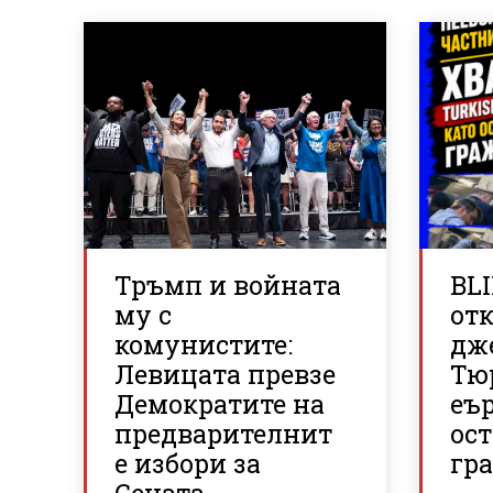
Тръмп и войната
BLI
му с
отк
комунистите:
дж
Левицата превзе
Тю
Демократите на
еъ
предварителнит
ос
е избори за
гр