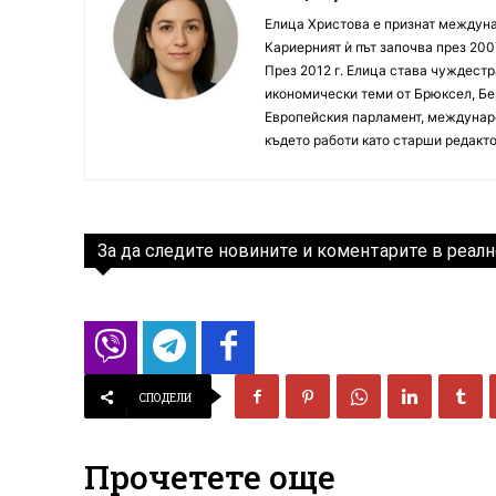
Елица Христова е признат междунар
Кариерният ѝ път започва през 200
През 2012 г. Елица става чуждестр
икономически теми от Брюксел, Бер
Европейския парламент, междунаро
където работи като старши редакто
За да следите новините и коментарите в реалн
СПОДЕЛИ
Прочетете още