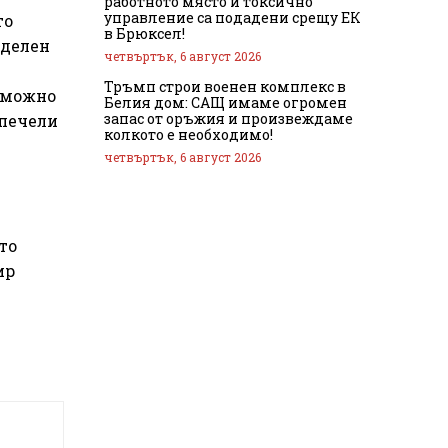
работното място и токсично
управление са подадени срещу ЕК
то
в Брюксел!
еделен
четвъртък, 6 август 2026
Тръмп строи военен комплекс в
зможно
Белия дом: САЩ имаме огромен
запас от оръжия и произвеждаме
спечели
колкото е необходимо!
четвъртък, 6 август 2026
то
ир