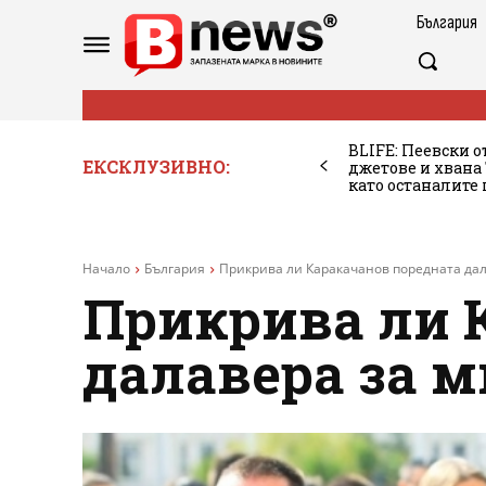
България
BLIFE: Пеевски о
ЕКСКЛУЗИВНО:
джетове и хван
като останалите
Начало
България
Прикрива ли Каракачанов поредната да
Прикрива ли 
далавера за 