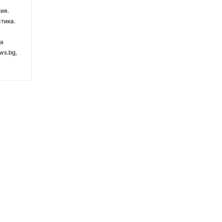
ия.
тика.
на
ws.bg,