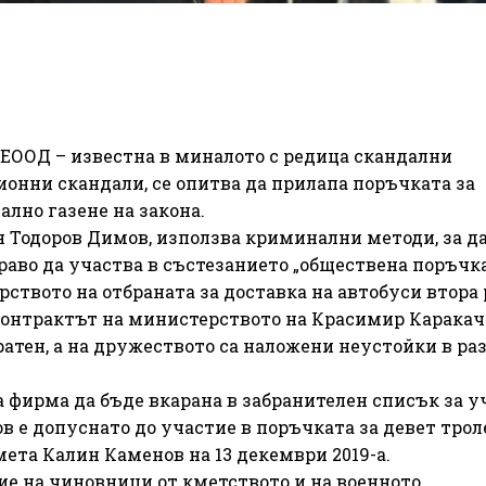
ЕООД – известна в миналото с редица скандални
онни скандали, се опитва да прилапа поръчката за
ално газене на закона.
 Тодоров Димов, използва криминални методи, за д
раво да участва в състезанието „обществена поръчк
ството на отбраната за доставка на автобуси втора 
контрактът на министерството на Красимир Каракач
атен, а на дружеството са наложени неустойки в ра
фирма да бъде вкарана в забранителен списък за у
 е допуснато до участие в поръчката за девет трол
мета Калин Каменов на 13 декември 2019-а.
ие на чиновници от кметството и на военното