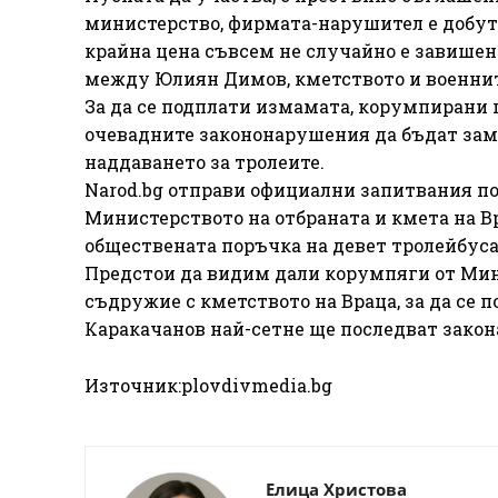
министерство, фирмата-нарушител е добута
крайна цена съвсем не случайно е завишена
между Юлиян Димов, кметството и военнит
За да се подплати измамата, корумпирани
очевадните закононарушения да бъдат заме
наддаването за тролеите.
Narod.bg отправи официални запитвания по
Министерството на отбраната и кмета на Вр
обществената поръчка на девет тролейбуса 
Предстои да видим дали корумпяги от Мин
съдружие с кметството на Враца, за да се 
Каракачанов най-сетне ще последват зако
Източник:plovdivmedia.bg
Елица Христова