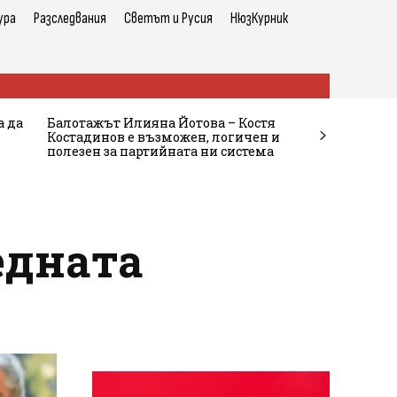
ура
Разследвания
Светът и Русия
НюзКурник
а да
Балотажът Илияна Йотова – Костя
Костадинов е възможен, логичен и
полезен за партийната ни система
едната