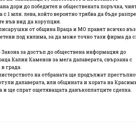
на дори до победител в обществената поръчка, чия
 с 1 млн. лева, който вероятно трябва да бъде разпр
е във вид да корупция.
 писарушки от община Враца и МО правят всичко въ
тени под килима, за да може точно тази фирма да 
 Закона за достъп до обществена информация до
аца Калин Каменов за мега далаверата, свързана с
в града.
истерството на отбраната ще продължат престъпно
потули далаверата, или общината и хората на Красим
на и ще спрат ощетяващата данъкоплатците сделка.