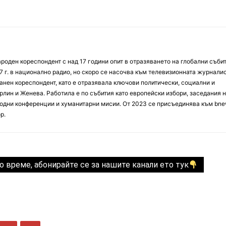
оден кореспондент с над 17 години опит в отразяването на глобални събит
7 г. в национално радио, но скоро се насочва към телевизионната журналис
анен кореспондент, като е отразявала ключови политически, социални и
лин и Женева. Работила е по събития като европейски избори, заседания 
дни конференции и хуманитарни мисии. От 2023 се присъединява към bne
р.
о време, абонирайте се за нашите канали ето тук