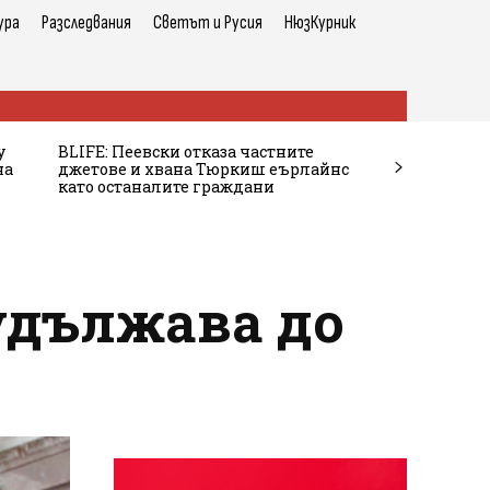
ура
Разследвания
Светът и Русия
НюзКурник
у
BLIFE: Пеевски отказа частните
на
джетове и хвана Тюркиш еърлайнс
като останалите граждани
удължава до