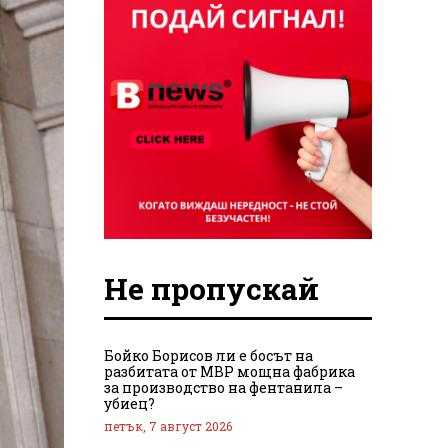
Не пропускай
Бойко Борисов ли е босът на
разбитата от МВР мощна фабрика
за производство на фентанила –
убиец?
петък, 7 август 2026