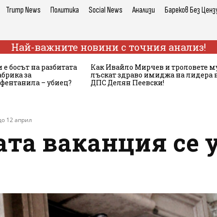
Trump News
Политика
Social News
Анализи
Бареков Без Ценз
Най-важните новини с точния анализ!
 е босът на разбитата
Как Ивайло Мирчев и троловете м
брика за
лъскат здраво имиджа на лидера 
 фентанила – убиец?
ДПС Делян Пеевски!
о 12 април
та ваканция се 