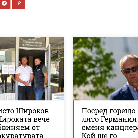
исто Широков
Посред горещо
Широката вече
лято Германия
бвиняем от
сменя канцлер
окуратурата
Кой ще го