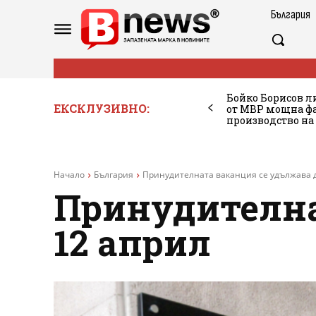
България
Бойко Борисов ли
ЕКСКЛУЗИВНО:
от МВР мощна фа
производство на
Начало
България
Принудителната ваканция се удължава д
Принудителна
12 април