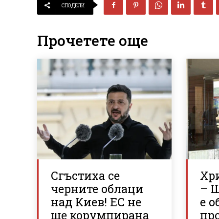
СПОДЕЛИ
Прочетете още
Сгъстиха се
Хр
черните облаци
– 
над Киев! ЕС не
е о
ще корумпирана
пр