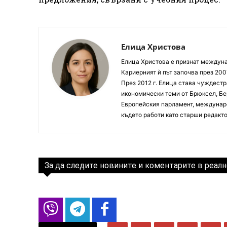
Елица Христова
Елица Христова е признат междунар
Кариерният ѝ път започва през 200
През 2012 г. Елица става чуждестр
икономически теми от Брюксел, Бер
Европейския парламент, междунаро
където работи като старши редакто
За да следите новините и коментарите в реалн