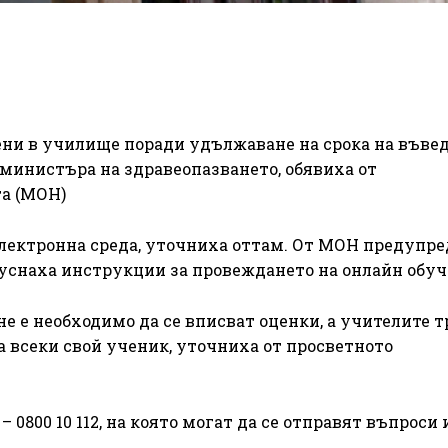
вени в училище поради удължаване на срока на въве
министъра на здравеопазването, обявиха от
та (МОН)
лектронна среда, уточниха оттам. От МОН предупр
 пуснаха инструкции за провеждането на онлайн обуч
е е необходимо да се вписват оценки, а учителите т
а всеки свой ученик, уточниха от просветното
0800 10 112, на която могат да се отправят въпроси 