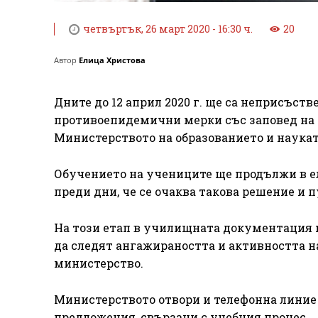
четвъртък, 26 март 2020 - 16:30 ч.
20
Автор
Елица Христова
Дните до 12 април 2020 г. ще са неприсъст
противоепидемични мерки със заповед на 
Министерството на образованието и наука
Обучението на учениците ще продължи в е
преди дни, че се очаква такова решение и
На този етап в училищната документация н
да следят ангажираността и активността н
министерство.
Министерството отвори и телефонна линие – 
предложения, свързани с учебния процес.