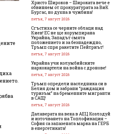
Христо Широков – Широката вече е
обвиняем от прокуратурата за ВиК
Бургас, но духна в чужбина!
петък, 7 август 2026
Сгъстиха се черните облаци над
Киев! ЕС не ще корумпирана
Украйна, Западът смята
положението и за безнадеждно,
дените
Тръмп спря ракетите Пейтриът!
петък, 7 август 2026
Украйна учи колумбийските
наркокартели на война с дронове!
едиха
петък, 7 август 2026
ението.
Тръмп определи наследника си в
Белия дом и забрани “раждащия
туризъм” на бременните мигранти
рябва
в САЩ!
петък, 7 август 2026
Далаверата на века в АЕЦ Козлодуй
и източването на Топлофикация –
София са запазената марка на ГЕРБ
и
в енергетиката!