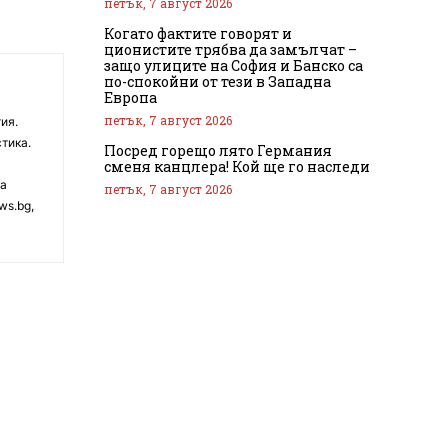
петък, 7 август 2026
Когато фактите говорят и
ционистите трябва да замълчат –
защо улиците на София и Банско са
по-спокойни от тези в Западна
Европа
петък, 7 август 2026
ия.
тика.
Посред горещо лято Германия
сменя канцлера! Кой ще го наследи
на
петък, 7 август 2026
ws.bg,