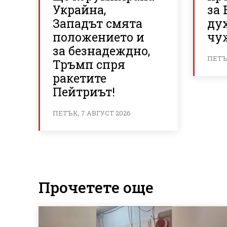
Украйна,
за 
Западът смята
ду
положението и
чу
за безнадеждно,
ПЕТЪК
Тръмп спря
ракетите
Пейтриът!
ПЕТЪК, 7 АВГУСТ 2026
Прочетете още