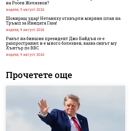
на Росен Желязков?
неделя, 9 август 2026
Шокиращ удар! Нетаняху отхвърли мирния план на
Тръмп за Ивицата Газа!
неделя, 9 август 2026
Ракът на бившия президент Джо Байдън се е
разпространил и е много болезнен, казва синът му
Хънтър по BBC
неделя, 9 август 2026
Прочетете още