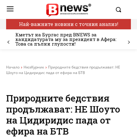
Най-важните новини с точния анализ!
Кметът на Бургас пред BNEWS за
кандидатурата му за президент в Афера:
Това са пълни глупости!
Начало
НюзКурник
Природните бедствия продължават: НЕ
Шоуто на Цидиридис пада от ефира на БТВ
Природните бедствия
продължават: НЕ Шоуто
на Цидиридис пада от
ефира на БТВ