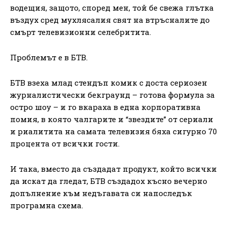
водещия, защото, според мен, той бе свежа глътка
въздух сред мухлясалия свят на втръсналите до
смърт телевизионни селебритита.
Проблемът е в БТВ.
БТВ взеха млад стендъп комик с доста сериозен
журналистически бекграунд – готова формула за
остро шоу – и го вкараха в една корпоративна
помия, в която чалгарите и “звездите” от сериали
и риалитита на самата телевизия бяха сигурно 70
процента от всички гости.
И така, вместо да създадат продукт, който всички
да искат да гледат, БТВ създадох късно вечерно
допълнение към недъгавата си напоследък
програмна схема.