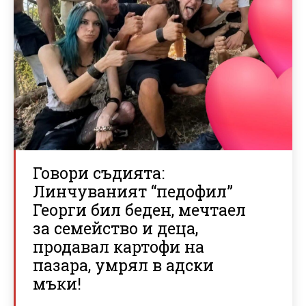
Говори съдията:
Линчуваният “педофил”
Георги бил беден, мечтаел
за семейство и деца,
продавал картофи на
пазара, умрял в адски
мъки!