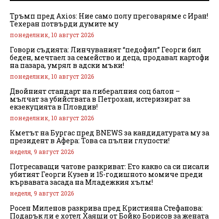
Тръмп пред Axios: Ние само полу преговаряме с Иран!
Техеран потвърди думите му
понеделник, 10 август 2026
Говори съдията: Линчуваният “педофил” Георги бил
беден, мечтаел за семейство и деца, продавал картофи
на пазара, умрял в адски мъки!
понеделник, 10 август 2026
Двойният стандарт на либералния соц балон –
мълчат за убийствата в Петрохан, истеризират за
екзекуцията в Пловдив!
понеделник, 10 август 2026
Кметът на Бургас пред BNEWS за кандидатурата му за
президент в Афера: Това са пълни глупости!
неделя, 9 август 2026
Потресаващи чатове разкриват: Ето какво са си писали
убитият Георги Кузев и 15-годишното момиче преди
кървавата засада на Младежкия хълм!
неделя, 9 август 2026
Росен Миленов разкрива пред Кристияна Стефанова:
Подарък ли е хотел Хаяши от Бойко Борисов за жената