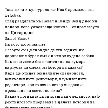
Това пита и културологът Иво Сиромахов във
фейсбук:
След раздялата на Павел и Венци Венц днес ни
попари нова ужасяваща новина – спират шоуто
на Цитиридис.
Защо? Защо?
На кого ни оставяте?
С шоуто си Цитиридис дълги години ни
даряваше с бурен смях и непринудена забава.
Как ще живеем без властелина на хумора,
виртуоза на смеха, майстора на хахаха?
Къде ще отидат гениалните сценаристи,
великолепните режисьори, изумителните
редактори, които всяка вечер създаваха
предаване на световно ниво?
Каква е логиката да спираш най-гледаното, най-
рейтинговото предаване в цялата история на
българската телевизия?