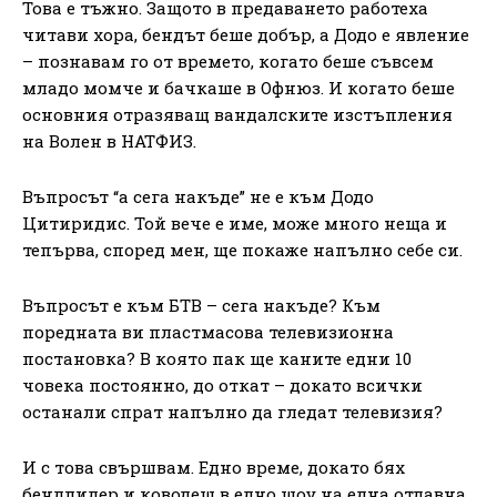
Това е тъжно. Защото в предаването работеха
читави хора, бендът беше добър, а Додо е явление
– познавам го от времето, когато беше съвсем
младо момче и бачкаше в Офнюз. И когато беше
основния отразяващ вандалските изстъпления
на Волен в НАТФИЗ.
Въпросът “а сега накъде” не е към Додо
Цитиридис. Той вече е име, може много неща и
тепърва, според мен, ще покаже напълно себе си.
Въпросът е към БТВ – сега накъде? Към
поредната ви пластмасова телевизионна
постановка? В която пак ще каните едни 10
човека постоянно, до откат – докато всички
останали спрат напълно да гледат телевизия?
И с това свършвам. Едно време, докато бях
бендлидер и ководещ в едно шоу на една отдавна