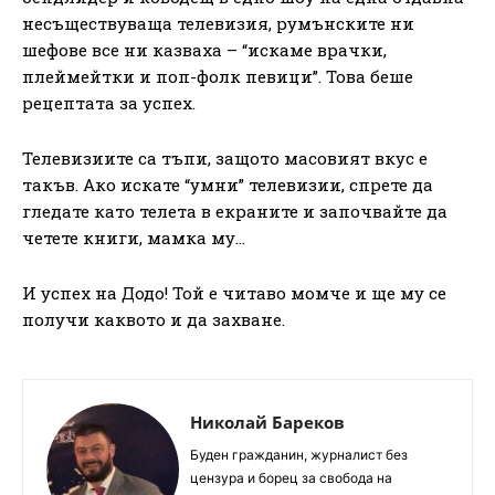
несъществуваща телевизия, румънските ни
шефове все ни казваха – “искаме врачки,
плеймейтки и поп-фолк певици”. Това беше
рецептата за успех.
Телевизиите са тъпи, защото масовият вкус е
такъв. Ако искате “умни” телевизии, спрете да
гледате като телета в екраните и започвайте да
четете книги, мамка му…
И успех на Додо! Той е читаво момче и ще му се
получи каквото и да захване.
Николай Бареков
Буден гражданин, журналист без
цензура и борец за свобода на