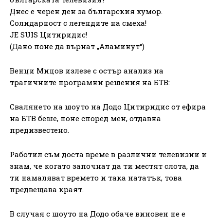
Днес е черен ден за българския хумор.
Солидарност с легендите на смеха!
JE SUIS Цитиридис!
(Дано поне да върнат „Аламинут“)
Венци Мицов излезе с остър анализ на
трагичните програмни решения на БТВ:
Свалянето на шоуто на Додо Цитиридис от ефира
на БТВ беше, поне според мен, отдавна
предизвестено.
Работил съм доста време в различни телевизии и
знам, че когато започнат да ти местят слота, да
ти намаляват времето и така нататък, това
предвещава краят.
В случая с шоуто на Додо обаче виновен не е