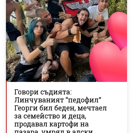
Говори съдията:
Линчуваният “педофил”
Георги бил беден, мечтаел
за семейство и деца,
продавал картофи на
пазара, умрял в адски