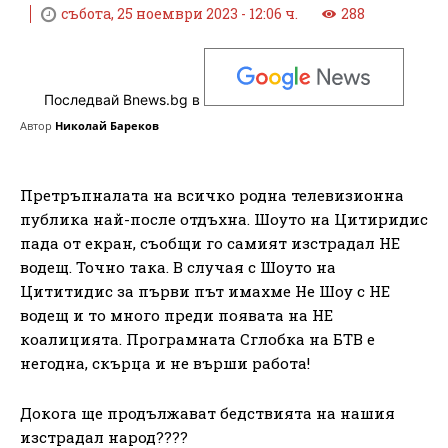
събота, 25 ноември 2023 - 12:06 ч.
288
Последвай Bnews.bg в
Автор
Николай Бареков
Претръпналата на всичко родна телевизионна
публика най-после отдъхна. Шоуто на Цитиридис
пада от екран, съобщи го самият изстрадал НЕ
водещ. Точно така. В случая с Шоуто на
Цититидис за първи път имахме Не Шоу с НЕ
водещ и то много преди появата на НЕ
коалицията. Програмната Сглобка на БТВ е
негодна, скърца и не върши работа!
Докога ще продължават бедствията на нашия
изстрадал народ????