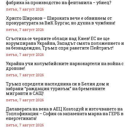
фабрика за производство на фентанила – убиец?
петък, 7 август 2026
Христо Широков – Широката вече е обвиняем от
прокуратурата за ВиК Бургас, но духна в чужбина!
петък, 7 август 2026
Сгъстиха се черните облаци над Киев! ЕС не ще
корумпирана Украйна, Западът смята положението и
за безнадеждно, Тръмп спря ракетите Пейтриът!
петък, 7 август 2026
Украйна учи колумбийските наркокартели на война с
дронове!
петък, 7 август 2026
Тръмп определи наследника си в Белия дом и
забрани “раждащия туризъм” на бременните
мигранти в САЩ!
петък, 7 август 2026
Далаверата на века в АЕЦ Козлодуй и източването на
Топлофикация – София са запазената марка на ГЕРБ в
енергетиката!
петък, 7 август 2026