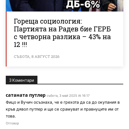
Гореща социология:
Партията на Радев бие ГЕРБ
с четворна разлика – 43% на
12 !!!
СЪБОТА, 8 АВГУСТ 2026
3 Коментари
сатаната путлер
събота, 3 май 2025 At 16:17
Фицо и Вучич осъзнаха, че е грехота да са до окупания в
кръв дявол путлер и ще се срамуват и правнуците им от
това.
Отговор