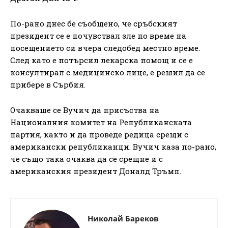
По-рано днес бе съобщено, че сръбският
президент се е почувствал зле по време на
посещението си вчера следобед местно време.
След като е потърсил лекарска помощ и се е
консултирал с медицинско лице, е решил да се
прибере в Сърбия.
Очакваше се Вучич да присъства на
Националния комитет на Републиканската
партия, както и да проведе редица срещи с
американски републиканци. Вучич каза по-рано,
че също така очаква да се срещне и с
американския президент Доналд Тръмп.
Николай Бареков