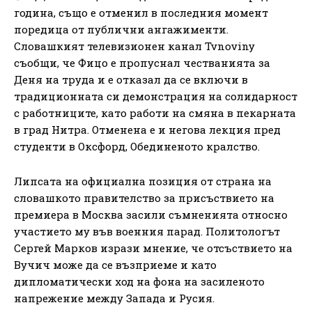
година, също е отменил в последния момент
поредица от публични ангажименти.
Словашкият телевизионен канал Tvnoviny
съобщи, че Фицо е пропуснал честванията за
Деня на труда и е отказал да се включи в
традиционната си демонстрация на солидарност
с работниците, като работи на смяна в пекарната
в град Нитра. Отменена е и негова лекция пред
студенти в Оксфорд, Обединеното кралство.
Липсата на официална позиция от страна на
словашкото правителство за присъствието на
премиера в Москва засили съмненията относно
участието му във военния парад. Политологът
Сергей Марков изрази мнение, че отсъствието на
Вучич може да се възприеме и като
дипломатически ход на фона на засиленото
напрежение между Запада и Русия.