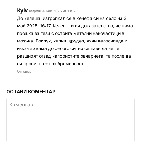
Kyiv
неделя, 4 май 2025 At 13:17
До келеша, изтропкал се в кенефа си на село на 3
май 2025, 16:17. Келеш, ти си доказателство, че няма
прошка за тези с острите метални наночастици в
мозъка. Боклук, хапни щрудел, яхни велосипеда и
изкачи хълма до селото си, но се пази да не те
разширят отзад напористите овчарчета, та после да
си правиш тест за бременност.
Отговор
ОСТАВИ КОМЕНТАР