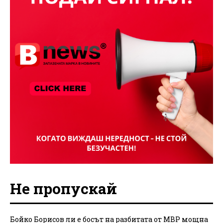
Не пропускай
Бойко Борисов ли е босът на разбитата от МВР мощна