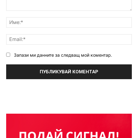
Коментар:
Им
Ema
Запази ми данните за следващ мой коментар.