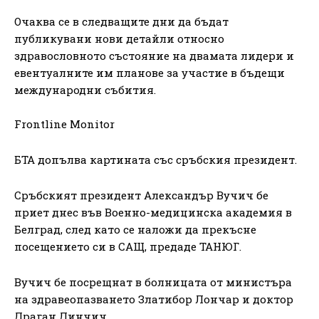
Очаква се в следващите дни да бъдат
публикувани нови детайли относно
здравословното състояние на двамата лидери и
евентуалните им планове за участие в бъдещи
международни събития.
Frontline Monitor
БТА допълва картината със сръбския президент.
Сръбският президент Александър Вучич бе
приет днес във Военно-медицинска академия в
Белград, след като се наложи да прекъсне
посещението си в САЩ, предаде ТАНЮГ.
Вучич бе посрещнат в болницата от министъра
на здравеопазването Златибор Лончар и доктор
Драган Динчич.