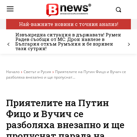
Най-важните новини с точния анализ!
Извънредна ситуация в държавата! Румен
Радев съобщи от МС: Дрон навлезе в
България откъм Румъния и бе взривен
тази сутрин!
Начало
Светът и Русия
Приятелите на Путин Фицо и Вучич се
разболяха внезапно и ще пропуснат...
Приятелите на Путин
Фицо и Вучич се
разболяха внезапно и ще
пропуснат парада на