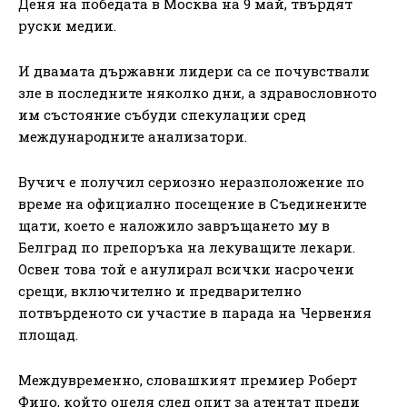
Деня на победата в Москва на 9 май, твърдят
руски медии.
И двамата държавни лидери са се почувствали
зле в последните няколко дни, а здравословното
им състояние събуди спекулации сред
международните анализатори.
Вучич е получил сериозно неразположение по
време на официално посещение в Съединените
щати, което е наложило завръщането му в
Белград по препоръка на лекуващите лекари.
Освен това той е анулирал всички насрочени
срещи, включително и предварително
потвърденото си участие в парада на Червения
площад.
Междувременно, словашкият премиер Роберт
Фицо, който оцеля след опит за атентат преди