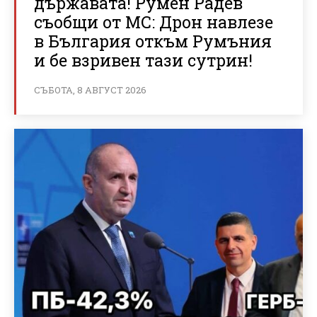
държавата! Румен Радев
съобщи от МС: Дрон навлезе
в България откъм Румъния
и бе взривен тази сутрин!
СЪБОТА, 8 АВГУСТ 2026