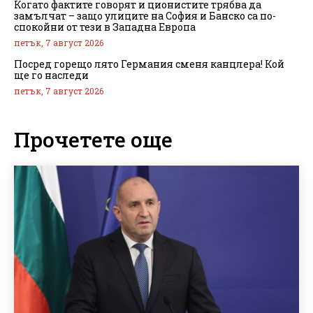
Когато фактите говорят и ционистите трябва да
замълчат – защо улиците на София и Банско са по-
спокойни от тези в Западна Европа
петък, 7 август 2026
Посред горещо лято Германия сменя канцлера! Кой
ще го наследи
петък, 7 август 2026
Прочетете още