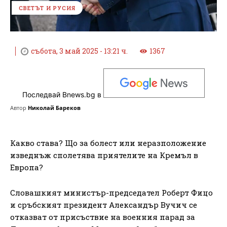
СВЕТЪТ И РУСИЯ
събота, 3 май 2025 - 13:21 ч.
1367
Последвай Bnews.bg в
Автор
Николай Бареков
Какво става? Що за болест или неразположение
изведнъж сполетява приятелите на Кремъл в
Европа?
Словашкият министър-председател Роберт Фицо
и сръбският президент Александър Вучич се
отказват от присъствие на военния парад за