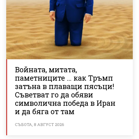
Войната, митата,
паметниците … как Тръмп
затъна в плаващи пясъци!
Съветват го да обяви
символична победа в Иран
и да бяга от там
СЪБОТА, 8 АВГУСТ 2026