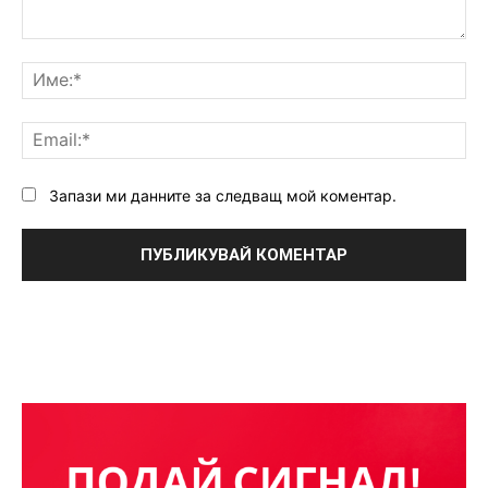
Коментар:
Им
Ema
Запази ми данните за следващ мой коментар.