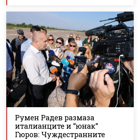
Румен Радев размаза
италианците и “юнак”
Гюров: Чуждестранните