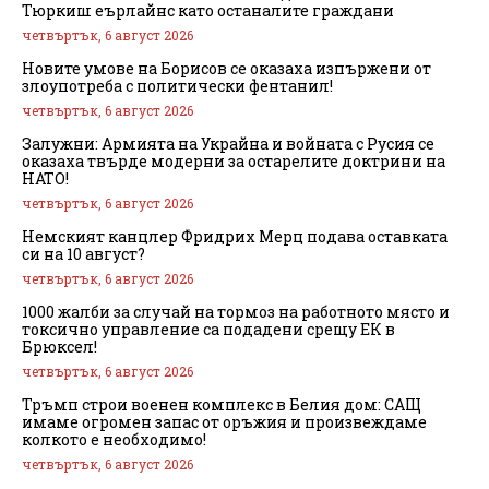
Тюркиш еърлайнс като останалите граждани
четвъртък, 6 август 2026
Новите умове на Борисов се оказаха изпържени от
злоупотреба с политически фентанил!
четвъртък, 6 август 2026
Залужни: Армията на Украйна и войната с Русия се
оказаха твърде модерни за остарелите доктрини на
НАТО!
четвъртък, 6 август 2026
Немският канцлер Фридрих Мерц подава оставката
си на 10 август?
четвъртък, 6 август 2026
1000 жалби за случай на тормоз на работното място и
токсично управление са подадени срещу ЕК в
Брюксел!
четвъртък, 6 август 2026
Тръмп строи военен комплекс в Белия дом: САЩ
имаме огромен запас от оръжия и произвеждаме
колкото е необходимо!
четвъртък, 6 август 2026