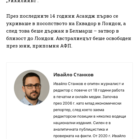
„Уикилийкс“.
През последните 14 години Асандж първо се
укриваше в посолството на Еквадор в Лондон, а
след това беше държан в Белмарш – затвор в
близост до Лондон. Австралиецът беше освободен
през юни, припомня АФП.
Ивайло Станков
Ивайло Станков е опитен журналист и
редактор с повече от 18 години работа
в печатни и онлайн медии. Започва
през 2006 г. като млад икономически
репортер, след което заема
редакторски позиции в няколко водещи
национални издания. Силен е в
аналитичната публицистика и
проверката на факти. От 2020 г. Ивайло