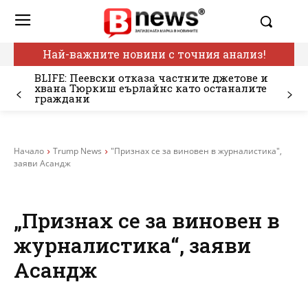
Най-важните новини с точния анализ!
BLIFE: Пеевски отказа частните джетове и
хвана Тюркиш еърлайнс като останалите
граждани
Начало
Trump News
"Признах се за виновен в журналистика",
заяви Асандж
„Признах се за виновен в
журналистика“, заяви
Асандж