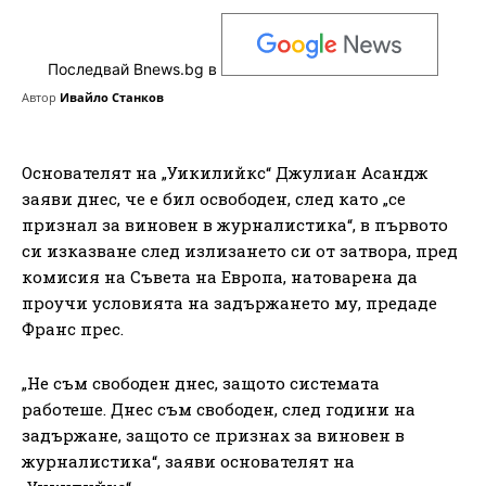
Последвай Bnews.bg в
Автор
Ивайло Станков
Основателят на „Уикилийкс“ Джулиан Асандж
заяви днес, че е бил освободен, след като „се
признал за виновен в журналистика“, в първото
си изказване след излизането си от затвора, пред
комисия на Съвета на Европа, натоварена да
проучи условията на задържането му, предаде
Франс прес.
„Не съм свободен днес, защото системата
работеше. Днес съм свободен, след години на
задържане, защото се признах за виновен в
журналистика“, заяви основателят на