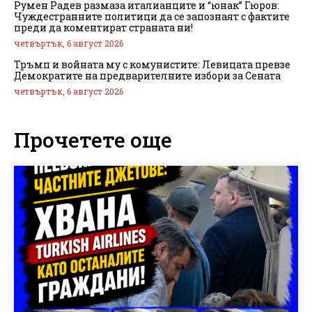
Румен Радев размаза италианците и “юнак” Гюров:
Чуждестранните политици да се запознаят с фактите
преди да коментират страната ни!
четвъртък, 6 август 2026
Тръмп и войната му с комунистите: Левицата превзе
Демократите на предварителните избори за Сената
четвъртък, 6 август 2026
Прочетете още