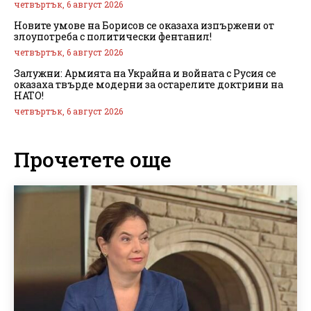
четвъртък, 6 август 2026
Новите умове на Борисов се оказаха изпържени от
злоупотреба с политически фентанил!
четвъртък, 6 август 2026
Залужни: Армията на Украйна и войната с Русия се
оказаха твърде модерни за остарелите доктрини на
НАТО!
четвъртък, 6 август 2026
Прочетете още