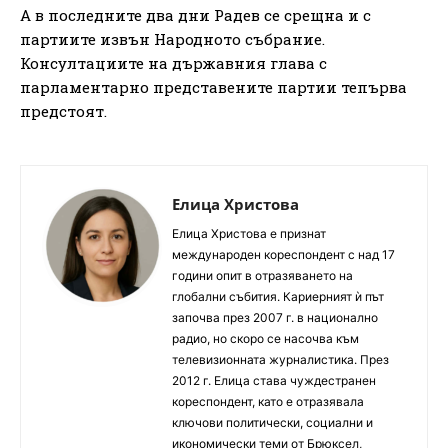
А в последните два дни Радев се срещна и с
партиите извън Народното събрание.
Консултациите на държавния глава с
парламентарно представените партии тепърва
предстоят.
Елица Христова
Елица Христова е признат
международен кореспондент с над 17
години опит в отразяването на
глобални събития. Кариерният ѝ път
започва през 2007 г. в национално
радио, но скоро се насочва към
телевизионната журналистика. През
2012 г. Елица става чуждестранен
кореспондент, като е отразявала
ключови политически, социални и
икономически теми от Брюксел,