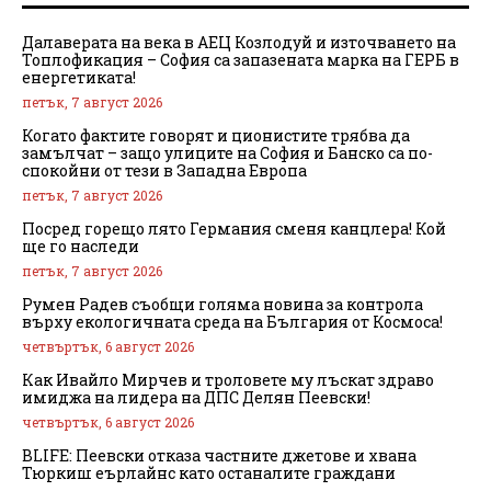
Далаверата на века в АЕЦ Козлодуй и източването на
Топлофикация – София са запазената марка на ГЕРБ в
енергетиката!
петък, 7 август 2026
Когато фактите говорят и ционистите трябва да
замълчат – защо улиците на София и Банско са по-
спокойни от тези в Западна Европа
петък, 7 август 2026
Посред горещо лято Германия сменя канцлера! Кой
ще го наследи
петък, 7 август 2026
Румен Радев съобщи голяма новина за контрола
върху екологичната среда на България от Космоса!
четвъртък, 6 август 2026
Как Ивайло Мирчев и троловете му лъскат здраво
имиджа на лидера на ДПС Делян Пеевски!
четвъртък, 6 август 2026
BLIFE: Пеевски отказа частните джетове и хвана
Тюркиш еърлайнс като останалите граждани