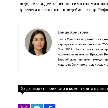
видя, че той действително има възможност
протести активи пък придобива т.нар. Рефо
Елица Христова
Елица Христова е признат междунар
Кариерният ѝ път започва през 200
През 2012 г. Елица става чуждестр
икономически теми от Брюксел, Бер
Европейския парламент, междунаро
където работи като старши редакто
За да следите новините и коментарите в реалн