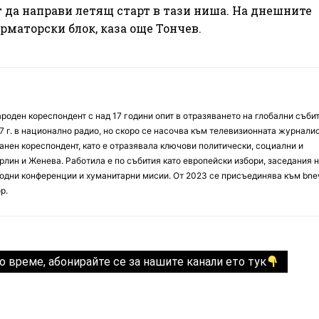
 да направи летящ старт в тази ниша. На днешните
рматорски блок, каза още Тончев.
оден кореспондент с над 17 години опит в отразяването на глобални събит
7 г. в национално радио, но скоро се насочва към телевизионната журналис
анен кореспондент, като е отразявала ключови политически, социални и
лин и Женева. Работила е по събития като европейски избори, заседания 
дни конференции и хуманитарни мисии. От 2023 се присъединява към bne
р.
о време, абонирайте се за нашите канали ето тук