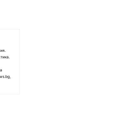
ия.
тика.
на
ws.bg,