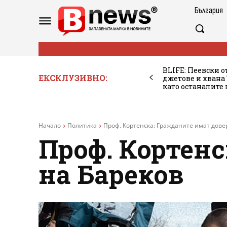
България
BLIFE: Пеевски о
ЕКСКЛУЗИВНО:
джетове и хван
като останалите
Начало
Политика
Проф. Кортенска: Гражданите имат дове
Проф. Кортенс
на Бареков