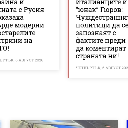
райна и
италианците и
ната с Русия
“юнак” Гюров:
оказаха
Чуждестранни
ърде модерни
политици да с
остарелите
запознаят с
ктрини на
фактите преди
ТО!
да коментират
страната ни!
ЪРТЪК, 6 АВГУСТ 2026
ЧЕТВЪРТЪК, 6 АВГУСТ 20