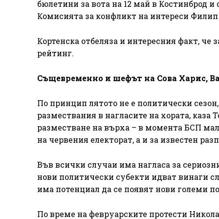
бюлетини за вота на 12 май в Костинброд и
Комисията за конфликт на интереси Филип
Кортенска отбеляза и интересния факт, че
рейтинг.
Същевременно и шефът на Сова Харис, В
По принцип лятото не е политически сезон,
размествания в нагласите на хората, каза Т
разместване на върха – в момента БСП мал
на червения електорат, а и за известен раз
Във всички случаи има нагласа за сериозн
нови политически субекти идват винаги след
има потенциал да се появят нови големи п
По време на февруарските протести Николай