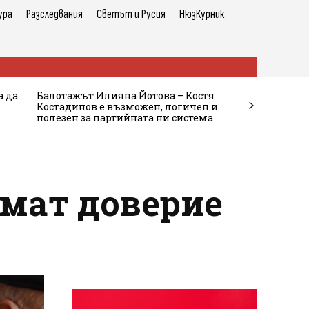
ура
Разследвания
Светът и Русия
НюзКурник
а да
Балотажът Илияна Йотова – Костя
Костадинов е възможен, логичен и
полезен за партийната ни система
имат доверие