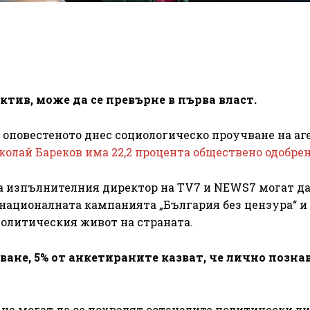
ктив, може да се превърне в първа власт.
 оповестеното днес социологическо проучване на аг
олай Бареков има 22,2 процента обществено одобрен
за изпълнителния директор на TV7 и NEWS7 могат да
националната кампанията „България без цензура“ и
политическия живот на страната.
ане, 5% от анкетираните казват, че лично позна
а не могат да се похвалят останалите политически л