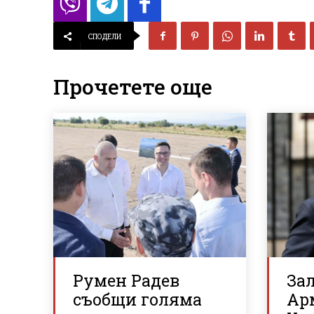
СПОДЕЛИ
Прочетете още
Румен Радев
За
съобщи голяма
Ар