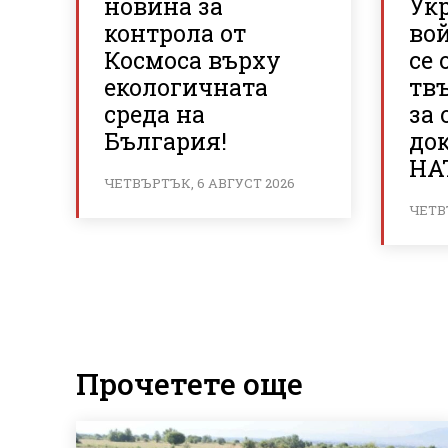
новина за
Ук
контрола от
вой
Космоса върху
се 
екологичната
тв
среда на
за 
България!
до
НА
ЧЕТВЪРТЪК, 6 АВГУСТ 2026
ЧЕТВ
Прочетете още