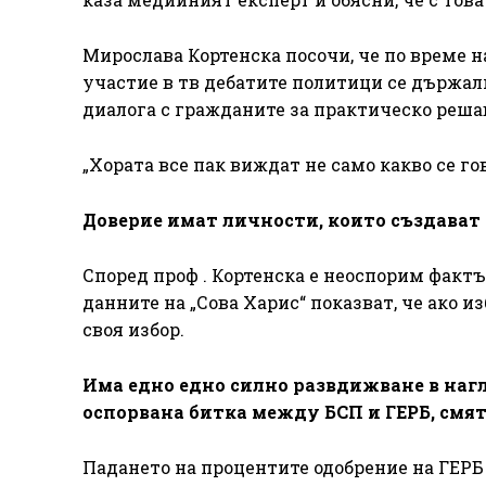
Мирослава Кортенска посочи, че по време н
участие в тв дебатите политици се държал
диалога с гражданите за практическо реша
„Хората все пак виждат не само какво се гов
Доверие имат личности, които създават 
Според проф . Кортенска е неоспорим фактъ
данните на „Сова Харис“ показват, че ако из
своя избор.
Има едно едно силно развдижване в наг
оспорвана битка между БСП и ГЕРБ, смя
Падането на процентите одобрение на ГЕРБ