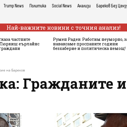
Trump News
Политика
Social News
Анализи
Бареков Без Ценз
Най-важните новини с точния анализ!
тказа частните
Румен Радев: Работим неуморно, з
а Тюркиш еърлайнс
наваксаме проспаните години
 граждани
безхаберие и политическа немощ!
рие на Бареков
ка: Гражданите 