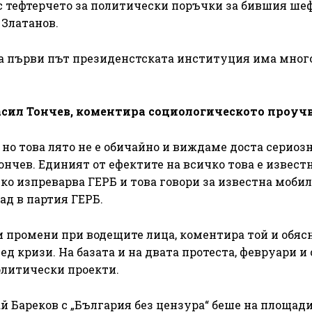
 с тефтерчето за политически поръчки за бившия ше
 Златанов.
 за първи път президенстската институция има мног
асил Тончев, коментира социологическото проучв
 но това лято не е обичайно и виждаме доста сериоз
ончев. Единият от ефектите на всичко това е извест
ко изпреварва ГЕРБ и това говори за известна моби
пад в партия ГЕРБ.
и промени при водещите лица, коментира той и обясн
 кризи. На базата и на двата протеста, февруари и 
олитически проекти.
 Бареков с „България без цензура“ беше на площади