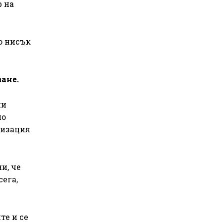
ф на
о нисък
ане.
ни
но
лизация
и, че
сега,
те и се