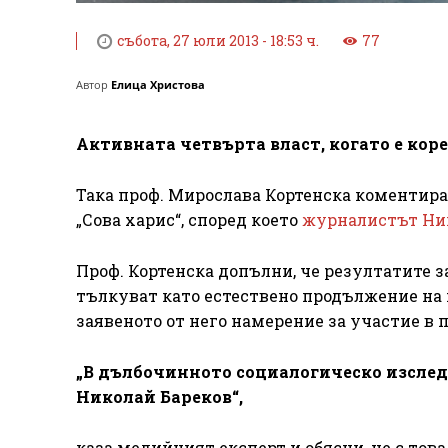
събота, 27 юли 2013 - 18:53 ч.
77
Автор
Елица Христова
Активната четвърта власт, когато е коре
Така проф. Мирослава Кортенска коментира
„Сова харис“, според което
журналистът Ник
Проф. Кортенска допълни, че резултатите 
тълкуват като естествено продължение на 
заявеното от него намерение за участие в 
„В дълбочинното социалогическо изследв
Николай Бареков“,
каза медийният експерт и обясни, че с тов