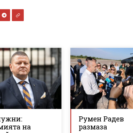
лужни:
Румен Радев
мията на
размаза