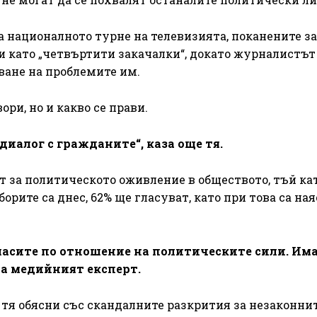
а националното турне на телевизията, поканените за
и като „четвъртити закачалки“, докато журналистът
ване на проблемите им.
ори, но и какво се прави.
диалог с гражданите“, каза още тя.
т за политическото оживление в обществото, тъй ка
борите са днес, 62% ще гласуват, като при това са на
ласите по отношение на политическите сили. Има
та медийният експерт.
 тя обясни със скандалните разкрития за незаконни