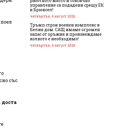
работното място и токсично
управление са подадени срещу ЕК
в Брюксел!
четвъртък, 6 август 2026
 поел
Тръмп строи военен комплекс в
Белия дом: САЩ имаме огромен
запас от оръжия и произвеждаме
колкото е необходимо!
четвъртък, 6 август 2026
то
ясно със
 доста
те