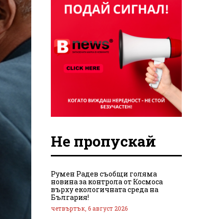
Не пропускай
Румен Радев съобщи голяма
новина за контрола от Космоса
върху екологичната среда на
България!
четвъртък, 6 август 2026