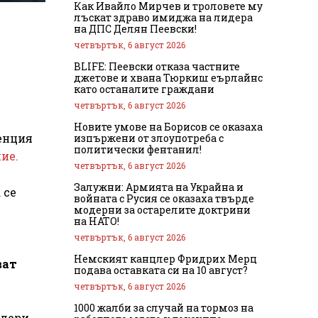
Как Ивайло Мирчев и троловете му
лъскат здраво имиджа на лидера
на ДПС Делян Пеевски!
четвъртък, 6 август 2026
BLIFE: Пеевски отказа частните
джетове и хвана Тюркиш еърлайнс
като останалите граждани
четвъртък, 6 август 2026
Новите умове на Борисов се оказаха
енция
изпържени от злоупотреба с
политически фентанил!
ие.
четвъртък, 6 август 2026
Залужни: Армията на Украйна и
 се
войната с Русия се оказаха твърде
модерни за остарелите доктрини
на НАТО!
четвъртък, 6 август 2026
Немският канцлер Фридрих Мерц
ват
подава оставката си на 10 август?
четвъртък, 6 август 2026
1000 жалби за случай на тормоз на
идери.