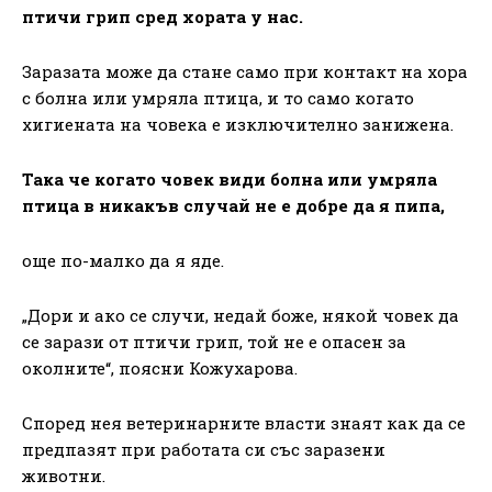
птичи грип сред хората у нас.
Заразата може да стане само при контакт на хора
с болна или умряла птица, и то само когато
хигиената на човека е изключително занижена.
Така че когато човек види болна или умряла
птица в никакъв случай не е добре да я пипа,
още по-малко да я яде.
„Дори и ако се случи, недай боже, някой човек да
се зарази от птичи грип, той не е опасен за
околните“, поясни Кожухарова.
Според нея ветеринарните власти знаят как да се
предпазят при работата си със заразени
животни.