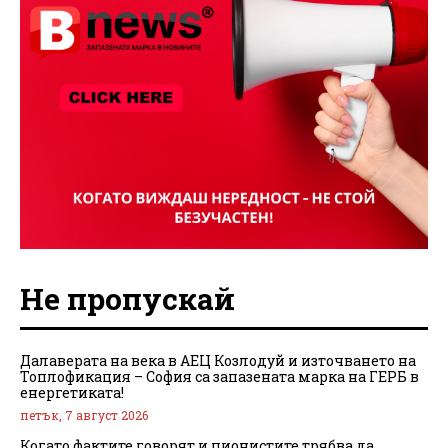
Не пропускай
Далаверата на века в АЕЦ Козлодуй и източването на
Топлофикация – София са запазената марка на ГЕРБ в
енергетиката!
петък, 7 август 2026
Когато фактите говорят и ционистите трябва да