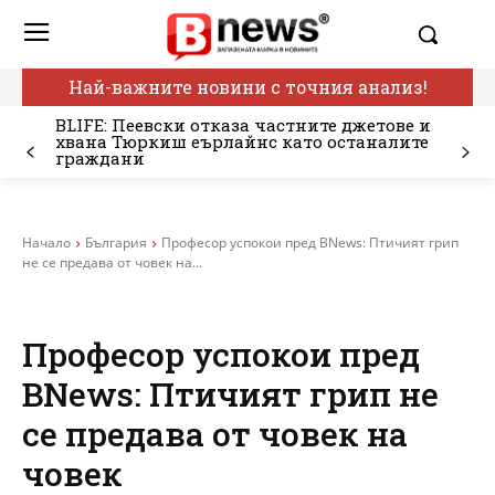
Най-важните новини с точния анализ!
BLIFE: Пеевски отказа частните джетове и
хвана Тюркиш еърлайнс като останалите
граждани
Начало
България
Професор успокои пред BNews: Птичият грип
не се предава от човек на...
Професор успокои пред
BNews: Птичият грип не
се предава от човек на
човек