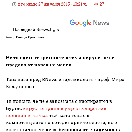
вторник, 27 януари 2015 - 13:21 ч.
27
Последвай Bnews.bg в
Автор
Елица Христова
Нито един от грипните птичи вируси не се
предава от човек на човек.
Това каза пред BNews епидемиологът проф. Мира
Кожухарова.
Тя поясни, че не e запозната с изолирания в
Бургас
вирус на грипа в умрял къдроглав
пеликан и чайка
, тъй като това е в
компетенцията на ветеринарните власти, но е
категорична, че
не се безпокои от епидемия на