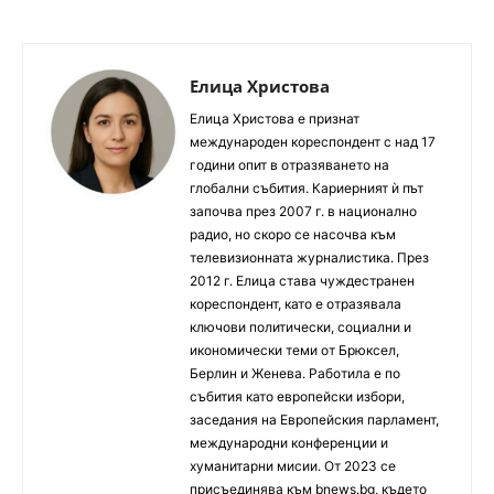
Елица Христова
Елица Христова е признат
международен кореспондент с над 17
години опит в отразяването на
глобални събития. Кариерният ѝ път
започва през 2007 г. в национално
радио, но скоро се насочва към
телевизионната журналистика. През
2012 г. Елица става чуждестранен
кореспондент, като е отразявала
ключови политически, социални и
икономически теми от Брюксел,
Берлин и Женева. Работила е по
събития като европейски избори,
заседания на Европейския парламент,
международни конференции и
хуманитарни мисии. От 2023 се
присъединява към bnews.bg, където