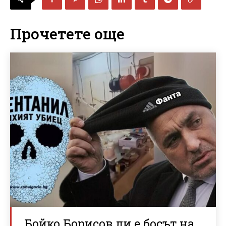
Прочетете още
Бойко Борисов ли е босът на