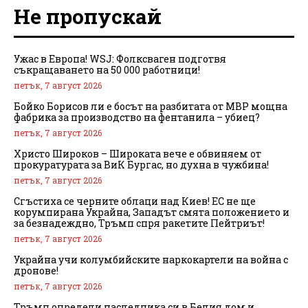
Не пропускай
Ужас в Европа! WSJ: Фолксваген подготвя
съкращаването на 50 000 работници!
петък, 7 август 2026
Бойко Борисов ли е босът на разбитата от МВР мощна
фабрика за производство на фентанила – убиец?
петък, 7 август 2026
Христо Широков – Широката вече е обвиняем от
прокуратурата за ВиК Бургас, но духна в чужбина!
петък, 7 август 2026
Сгъстиха се черните облаци над Киев! ЕС не ще
корумпирана Украйна, Западът смята положението и
за безнадеждно, Тръмп спря ракетите Пейтриът!
петък, 7 август 2026
Украйна учи колумбийските наркокартели на война с
дронове!
петък, 7 август 2026
Тръмп определи наследника си в Белия дом и