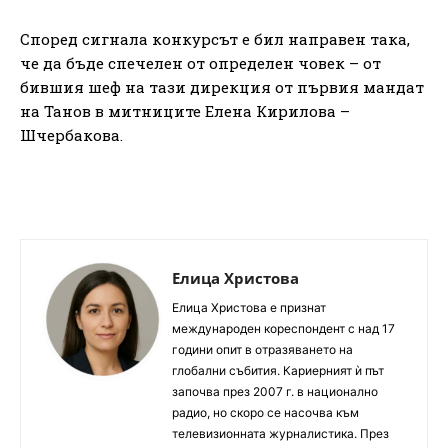
Според сигнала конкурсът е бил направен така,
че да бъде спечелен от определен човек – от
бившия шеф на тази дирекция от първия мандат
на Танов в митниците Елена Кирилова –
Шчербакова.
Елица Христова
Елица Христова е признат
международен кореспондент с над 17
години опит в отразяването на
глобални събития. Кариерният ѝ път
започва през 2007 г. в национално
радио, но скоро се насочва към
телевизионната журналистика. През