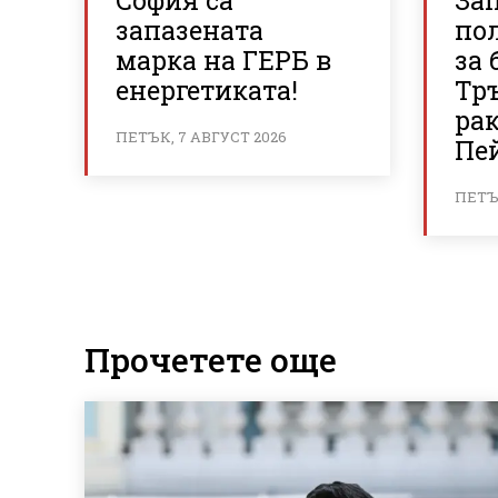
София са
За
запазената
по
марка на ГЕРБ в
за 
енергетиката!
Тр
ра
ПЕТЪК, 7 АВГУСТ 2026
Пе
ПЕТЪК
Прочетете още