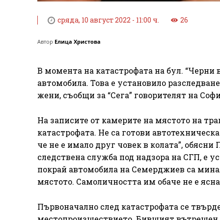
сряда, 10 август 2022 - 11:00 ч.
26
Автор
Елица Христова
В момента на катастрофата на бул. “Черни
автомобила. Това е установило разследван
жени, съобщи за “Сега” говорителят на Соф
На записите от камерите на мястото на тра
катастрофата. Не са готови автотехническ
че не е имало друг човек в колата”, обясни
следствена служба под надзора на СГП, е 
покрай автомобила на Семерджиев са мина
мястото. Самоличността им обаче не е ясна
Първоначално след катастрофата се твърдеш
местопроизшествието. Бившият вътрешен 