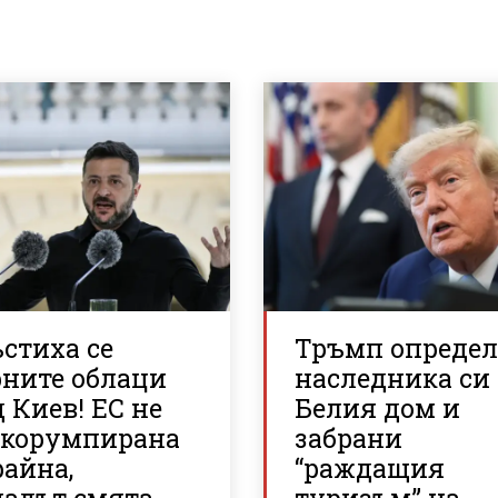
стиха се
Тръмп опреде
рните облаци
наследника си
 Киев! ЕС не
Белия дом и
 корумпирана
забрани
райна,
“раждащия