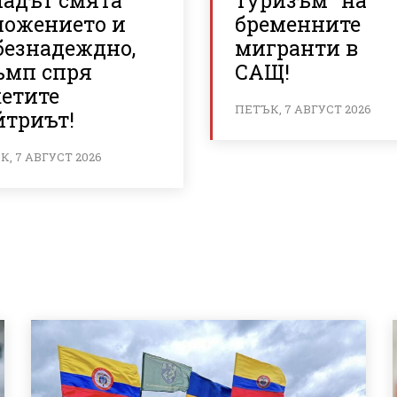
падът смята
туризъм” на
ложението и
бременните
безнадеждно,
мигранти в
ъмп спря
САЩ!
кетите
ПЕТЪК, 7 АВГУСТ 2026
йтриът!
, 7 АВГУСТ 2026