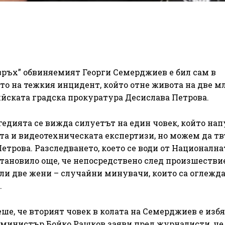
 връх” обвиняемият Георги Семерджиев е бил сам в
ето на тежкия инцидент, който отне живота на две м
ийската градска прокуратура Десислава Петрова.
гедията се вижда силуетът на един човек, който нап
ата и видеотехническата експертизи, но можем да т
 Петрова. Разследването, което се води от Национална
установило още, че непосредствено след произшестви
ли две жени – случайни минувачи, които са оглежд
.
е, че вторият човек в колата на Семерджиев е избя
министър Бойко Рашков заяви пред журналисти, че