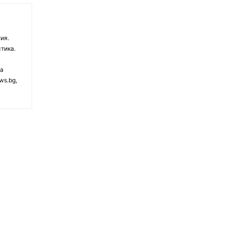
ия.
тика.
на
ws.bg,