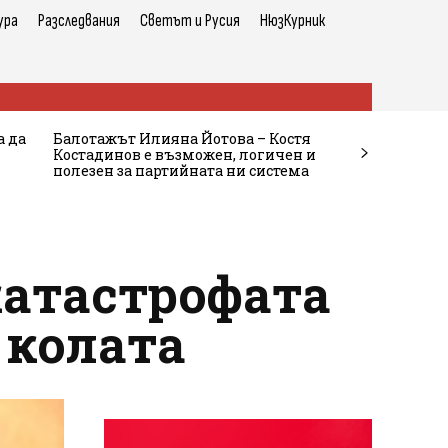
ура
Разследвания
Светът и Русия
НюзКурник
а да
Балотажът Илияна Йотова – Костя
Костадинов е възможен, логичен и
полезен за партийната ни система
катастрофата
 колата