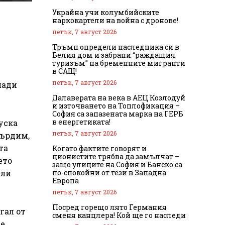
Украйна учи колумбийските
наркокартели на война с дронове!
петък, 7 август 2026
Тръмп определи наследника си в
Белия дом и забрани “раждащия
туризъм” на бременните мигранти
в САЩ!
петък, 7 август 2026
лади
Далаверата на века в АЕЦ Козлодуй
и източването на Топлофикация –
София са запазената марка на ГЕРБ
в енергетиката!
уска
петък, 7 август 2026
върдим,
та
Когато фактите говорят и
ционистите трябва да замълчат –
ето
защо улиците на София и Банско са
по-спокойни от тези в Западна
али
Европа
петък, 7 август 2026
Посред горещо лято Германия
гал от
сменя канцлера! Кой ще го наследи
 е