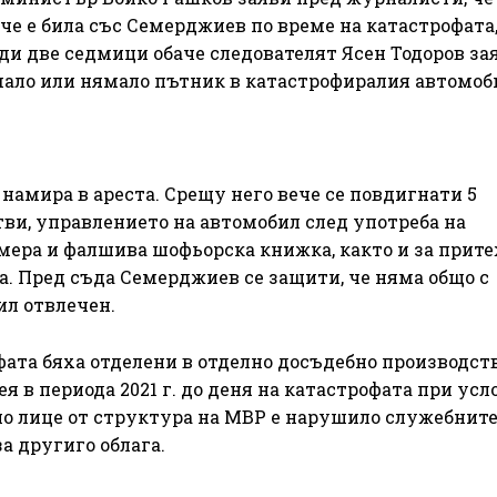
 че е била със Семерджиев по време на катастрофата,
ди две седмици обаче следователят Ясен Тодоров зая
имало или нямало пътник в катастрофиралия автомоб
амира в ареста. Срещу него вече се повдигнати 5
тви, управлението на автомобил след употреба на
мера и фалшива шофьорска книжка, както и за прит
а. Пред съда Семерджиев се защити, че няма общо с
ил отвлечен.
фата бяха отделени в отделно досъдебно производст
я в периода 2021 г. до деня на катастрофата при усл
 лице от структура на МВР е нарушило служебните
за другиго облага.