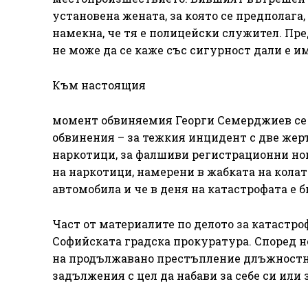
установена жената, за която се предполага,
намекна, че тя е полицейски служител. Пре
не може да се каже със сигурност дали е 
Към настоящия
момент обвиняемия Георги Семерджиев се н
обвинения – за тежкия инцидент с две жер
наркотици, за фалшиви регистрационни но
на наркотици, намерени в жабката на колат
автомобила и че в деня на катастрофата е б
Част от материалите по делото за катастро
Софийската градска прокуратура. Според не
на продължавано престъпление длъжностно
задължения с цел да набави за себе си или 