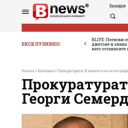
България
BLIFE: Пеевски о
ЕКСКЛУЗИВНО:
джетове и хван
като останалите
Начало
България
Прокуратурата: В момента на катастрофа
Прокуратурат
Георги Семерд