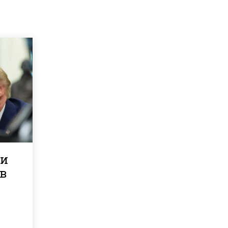
ли
 в