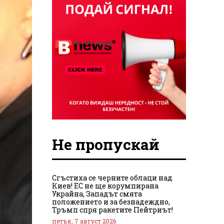
Не пропускай
Сгъстиха се черните облаци над
Киев! ЕС не ще корумпирана
Украйна, Западът смята
положението и за безнадеждно,
Тръмп спря ракетите Пейтриът!
петък, 7 август 2026