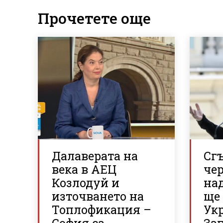
Прочетете още
Далаверата на
Сгъ
века в АЕЦ
че
Козлодуй и
над
източването на
ще
Топлофикация –
Ук