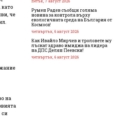
петък, 7 август 2026
 като
Румен Радев съобщи голяма
ви, че
новина за контрола върху
екологичната среда на България от
ил.
Космоса!
четвъртък, 6 август 2026
Как Ивайло Мирчев и троловете му
лъскат здраво имиджа на лидера
на ДПС Делян Пеевски!
четвъртък, 6 август 2026
ежание
во на
овията
 си