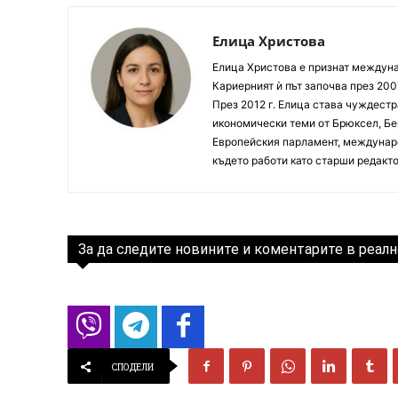
Елица Христова
Елица Христова е признат междунар
Кариерният ѝ път започва през 200
През 2012 г. Елица става чуждестр
икономически теми от Брюксел, Бер
Европейския парламент, междунаро
където работи като старши редакто
За да следите новините и коментарите в реалн
СПОДЕЛИ