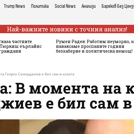
Trump News
Политика
Social News
Анализи
Бареков Без Ценз
Най-важните новини с точния анализ!
тказа частните
Румен Радев: Работим неуморно, з
а Тюркиш еърлайнс
наваксаме проспаните години
 граждани
безхаберие и политическа немощ!
та Георги Семерджиев е бил сам в колата
а: В момента на 
жиев е бил сам в