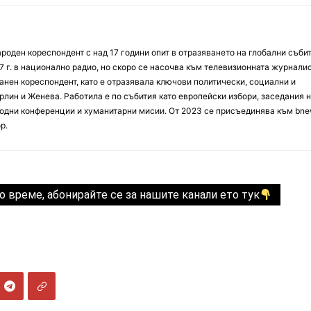
оден кореспондент с над 17 години опит в отразяването на глобални събит
7 г. в национално радио, но скоро се насочва към телевизионната журналис
анен кореспондент, като е отразявала ключови политически, социални и
лин и Женева. Работила е по събития като европейски избори, заседания 
дни конференции и хуманитарни мисии. От 2023 се присъединява към bne
р.
о време, абонирайте се за нашите канали ето тук