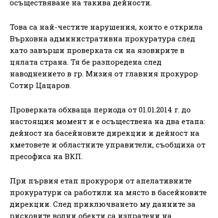
осъществяване на такива дейности.
Това са най-честите нарушения, които е открила
Върховна административна прокуратура след
като завърши проверката си на язовирите в
цялата страна. Тя бе разпоредена след
наводнението в гр. Мизия от главния прокурор
Сотир Цацаров.
Проверката обхваща периода от 01.01.2014 г. до
настоящия момент и е осъществена на два етапа:
дейност на басейновите дирекции и дейност на
кметовете и областните управители, съобщиха от
пресофиса на ВКП.
При първия етап прокурори от апелативните
прокуратури са работили на място в басейновите
дирекции. След приключването му данните за
рисковите водни обекти са изпратени на