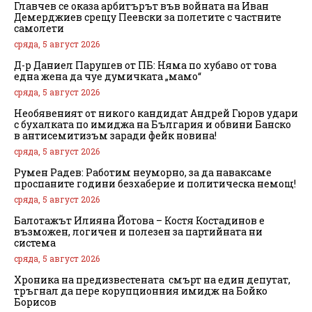
Главчев се оказа арбитърът във войната на Иван
Демерджиев срещу Пеевски за полетите с частните
самолети
сряда, 5 август 2026
Д-р Даниел Парушев от ПБ: Няма по хубаво от това
една жена да чуе думичката „мамо“
сряда, 5 август 2026
Необявеният от никого кандидат Андрей Гюров удари
с бухалката по имиджа на България и обвини Банско
в антисемитизъм заради фейк новина!
сряда, 5 август 2026
Румен Радев: Работим неуморно, за да наваксаме
проспаните години безхаберие и политическа немощ!
сряда, 5 август 2026
Балотажът Илияна Йотова – Костя Костадинов е
възможен, логичен и полезен за партийната ни
система
сряда, 5 август 2026
Хроника на предизвестената смърт на един депутат,
тръгнал да пере корупционния имидж на Бойко
Борисов