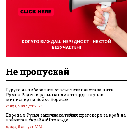
Не пропускай
Гуруто на либералите от жълтите павета защити
Румен Радев и размаза един твърде глупав
министър на Бойко Борисов
сряда, 5 август 2026
Европа и Русия започнаха тайни преговори за край на
войната в Украйна! Ето къде
сряда, 5 август 2026