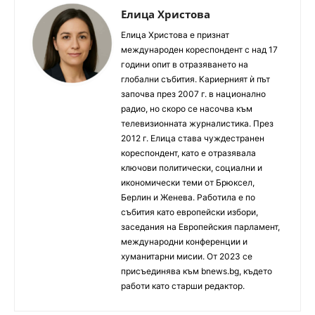
Елица Христова
Елица Христова е признат
международен кореспондент с над 17
години опит в отразяването на
глобални събития. Кариерният ѝ път
започва през 2007 г. в национално
радио, но скоро се насочва към
телевизионната журналистика. През
2012 г. Елица става чуждестранен
кореспондент, като е отразявала
ключови политически, социални и
икономически теми от Брюксел,
Берлин и Женева. Работила е по
събития като европейски избори,
заседания на Европейския парламент,
международни конференции и
хуманитарни мисии. От 2023 се
присъединява към bnews.bg, където
работи като старши редактор.