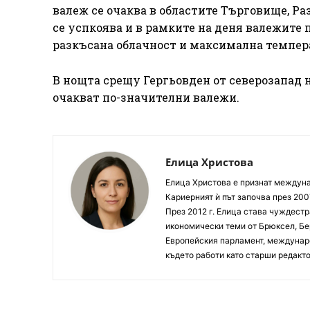
валеж се очаква в областите Търговище, Ра
се успкоява и в рамките на деня валежите 
разкъсана облачност и максимална темпера
В нощта срещу Гергьовден от северозапад 
очакват по-значителни валежи.
Елица Христова
Елица Христова е признат междунар
Кариерният ѝ път започва през 200
През 2012 г. Елица става чуждестр
икономически теми от Брюксел, Бер
Европейския парламент, междунаро
където работи като старши редакто