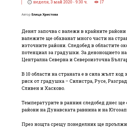
неделя, 3 май 2020 - 9:30 ч.
17
Автор
Елица Христова
Денят започва с валежи в крайните райони
валежите ще обхванат много части на стра
източните райони. Следобед в областите о
потенциал за градушки. За денонощието на
Централна Северна и Североизточна Българи
В 10 области на страната е в сила жълт код
риск от градушка – Силистра, Русе, Разград
Сливен и Хасково.
Температурите в ранния следобед днес ще с
райони на Дунавската равнина и на Югозап
През нощта срещу понеделник ще проължи 