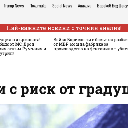
Trump News
Политика
Social News
Анализи
Бареков Без Ценз
Най-важните новини с точния анализ!
ация в държавата!
Бойко Борисов ли е босът на разби
бщи от МС: Дрон
от МВР мощна фабрика за
ария откъм Румъния и
производство на фентанила – убие
сутрин!
 с риск от град