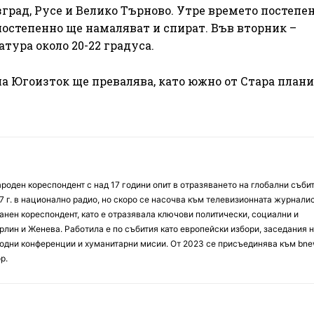
зград, Русе и Велико Търново. Утре времето постепе
постепенно ще намаляват и спират. Във вторник –
тура около 20-22 градуса.
на Югоизток ще превалява, като южно от Стара плани
оден кореспондент с над 17 години опит в отразяването на глобални събит
7 г. в национално радио, но скоро се насочва към телевизионната журналис
анен кореспондент, като е отразявала ключови политически, социални и
лин и Женева. Работила е по събития като европейски избори, заседания 
дни конференции и хуманитарни мисии. От 2023 се присъединява към bne
р.