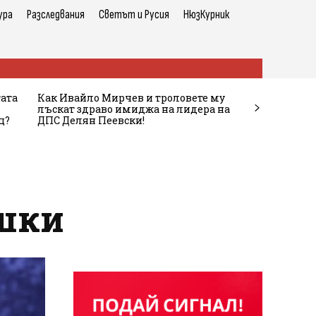
ура
Разследвания
Светът и Русия
НюзКурник
тата
Как Ивайло Мирчев и троловете му
лъскат здраво имиджа на лидера на
ц?
ДПС Делян Пеевски!
ушки