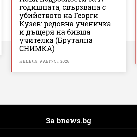
годишната, свързвана с
убийството на Георги
Кузев: редовна ученичка
и дъщеря на бивша
учителка (Брутална
СНИМКА)
НЕДЕЛЯ, 9 АВГУСТ 2026
За bnews.bg