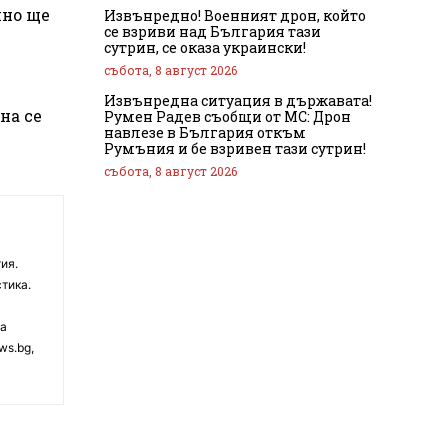
нно ще
Извънредно! Военният дрон, който
се взриви над България тази
сутрин, се оказа украински!
събота, 8 август 2026
Извънредна ситуация в държавата!
на се
Румен Радев съобщи от МС: Дрон
навлезе в България откъм
Румъния и бе взривен тази сутрин!
събота, 8 август 2026
ия.
тика.
на
ws.bg,