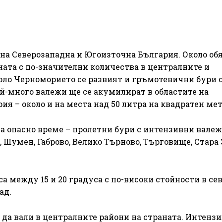
 на Северозападна и Югоизточна България. Около об
ната с по-значителни количества в централните и
коло Черноморието се развият и гръмотевични бури 
й-много валежи ще се акумилират в областите на
я – около и на места над 50 литра на квадратен мет
 за опасно време – пролетни бури с интензивни валеж
, Шумен, Габрово, Велико Търново, Търговище, Стара 
а между 15 и 20 градуса с по-високи стойности в се
ад.
да вали в централните райони на страната. Интенз