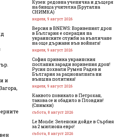
Кузев: редовна ученичка и дъщеря
на бивша учителка (Брутална
СНИМКА)
неделя, 9 август 2026
Версия в BNEWS: Взривеният дрон
в България е операция на
яд
украинските служби за въвличане
на още държави във войната!
с
неделя, 9 август 2026
София привика украинския
посланик заради взривения дрон!
ър.
Русия похвали Румен Радев и
България за рационалната ни
външна политика!
и и
неделя, 9 август 2026
Загора,
Каквото повикало в Петрохан,
такова се и обадило в Пловдив!
(Снимки)
верните
събота, 8 август 2026
Le Monde: Зеленски дойде в Сърбия
за 2 милиона евро!
събота, 8 август 2026
ивен