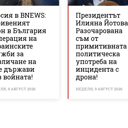
рсия в BNEWS:
Президентът
ривеният
Илияна Йотова
он в България
Разочарована
перация на
съм от
раинските
примитивната
ужби за
политическа
вличане на
употреба на
е държави
инцидента с
 войната!
дрона!
Я, 9 АВГУСТ 2026
НЕДЕЛЯ, 9 АВГУСТ 2026