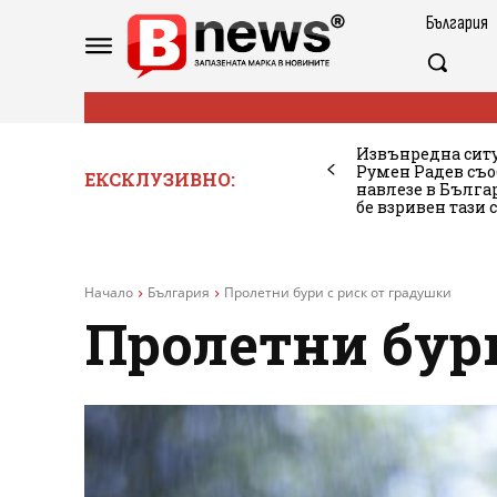
България
Извънредна ситу
Румен Радев съо
ЕКСКЛУЗИВНО:
навлезе в Бълг
бе взривен тази 
Начало
България
Пролетни бури с риск от градушки
Пролетни бури