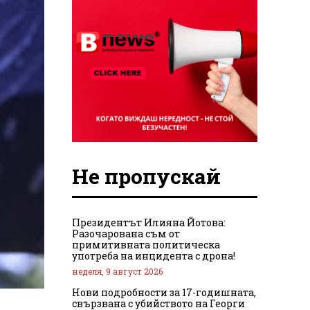
Не пропускай
Президентът Илияна Йотова:
Разочарована съм от
примитивната политическа
употреба на инцидента с дрона!
неделя, 9 август 2026
Нови подробности за 17-годишната,
свързвана с убийството на Георги