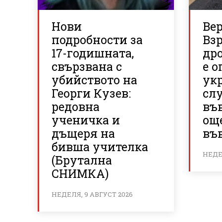
Нови
Ве
подробности за
Вз
17-годишната,
др
свързвана с
е о
убийството на
ук
Георги Кузев:
сл
редовна
въ
ученичка и
ощ
дъщеря на
във
бивша учителка
НЕДЕЛ
(Брутална
СНИМКА)
НЕДЕЛЯ, 9 АВГУСТ 2026