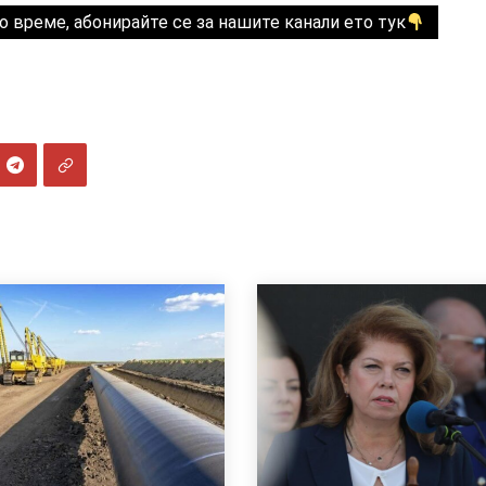
о време, абонирайте се за нашите канали ето тук