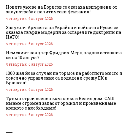
Новите умове на Борисов се оказаха изпържени от
злоупотреба с политически фентанил!
четвъртък, 6 август 2026
Залужни: Армията на Украйна и войната с Русия се
оказаха твърде модерни за остарелите доктрини на
НАТО!
четвъртък, 6 август 2026
Немският канцлер Фридрих Мерц подава оставката
си на 10 август?
четвъртък, 6 август 2026
1000 жалби за случаи на тормоз на работното място и
токсично управление са подадени срещу ЕК в
Брюксел!
четвъртък, 6 август 2026
Тръмп строи военен комплекс в Белия дом: САЩ
имаме огромен запас от оръжия и произвеждаме
колкото е необходимо!
четвъртък, 6 август 2026