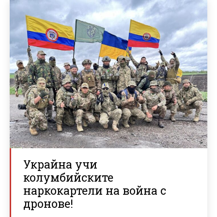
Украйна учи
колумбийските
наркокартели на война с
дронове!