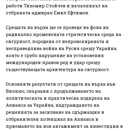
работи Тихомир Стойчев и началникът на
отбраната адмирал Емил Ефтимов.
Срещата на върха ще се проведе на фона на
радикално променената стратегическа среда на
сигурност, породена от непровокираната и
несправедлива война на Русия срещу Украйна,
която е грубо нарушение на установения
международен правов ред и удар срещу
съществуващата архитектура на сигурност.
Основните резултати от срещата на върха във
Вилнюс, свързани с продължаването на
политическата и практическа подкрепа на
Алианса за Украйна, надграждането на
решенията за засилване на сдържащия и
отбранителен потенциал на Алианса и
приемането на нов ангажимент за инвестиции в