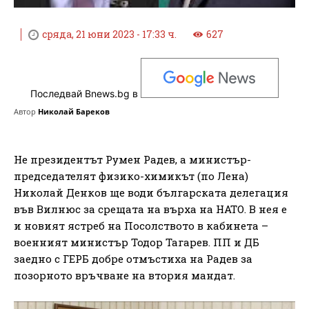
сряда, 21 юни 2023 - 17:33 ч.
627
Последвай Bnews.bg в
Автор
Николай Бареков
Не президентът Румен Радев, а министър-
председателят физико-химикът (по Лена)
Николай Денков ще води българската делегация
във Вилнюс за срещата на върха на НАТО. В нея е
и новият ястреб на Посолството в кабинета –
военният министър Тодор Тагарев. ПП и ДБ
заедно с ГЕРБ добре отмъстиха на Радев за
позорното връчване на втория мандат.