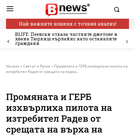
Най-важните новини с точния анализ!
BLIFE: Пеевски отказа частните джетове и
хвана Тюркиш еърлайнс като останалите
граждани
Начало
Светът и Русия
Промяната и ГЕРБ изхвърлиха пилота на
изтребител Радев от срещата на върха...
Промяната и ГЕРБ
изхвърлиха пилота на
изтребител Радев от
срещата на върха на