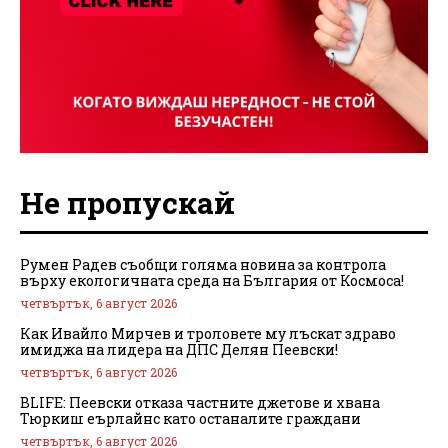
Не пропускай
Румен Радев съобщи голяма новина за контрола
върху екологичната среда на България от Космоса!
четвъртък, 6 август 2026
Как Ивайло Мирчев и троловете му лъскат здраво
имиджа на лидера на ДПС Делян Пеевски!
четвъртък, 6 август 2026
BLIFE: Пеевски отказа частните джетове и хвана
Тюркиш еърлайнс като останалите граждани
четвъртък, 6 август 2026