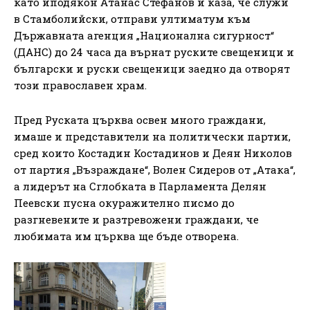
като иподякон Атанас Стефанов и каза, че служи
в Стамболийски, отправи ултиматум към
Държавната агенция „Национална сигурност“
(ДАНС) до 24 часа да върнат руските свещеници и
български и руски свещеници заедно да отворят
този православен храм.
Пред Руската църква освен много граждани,
имаше и представители на политически партии,
сред които Костадин Костадинов и Деян Николов
от партия „Възраждане“, Волен Сидеров от „Атака“,
а лидерът на Сглобката в Парламента Делян
Пеевски пусна окуражително писмо до
разгневените и разтревожени граждани, че
любимата им църква ще бъде отворена.