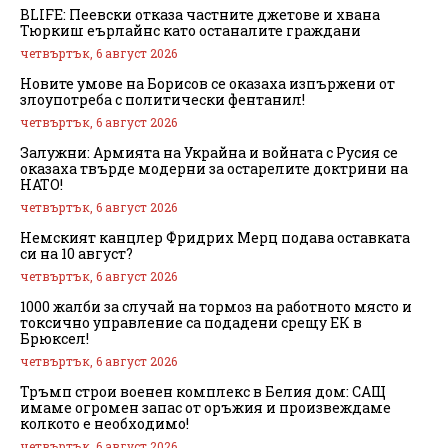
BLIFE: Пеевски отказа частните джетове и хвана
Тюркиш еърлайнс като останалите граждани
четвъртък, 6 август 2026
Новите умове на Борисов се оказаха изпържени от
злоупотреба с политически фентанил!
четвъртък, 6 август 2026
Залужни: Армията на Украйна и войната с Русия се
оказаха твърде модерни за остарелите доктрини на
НАТО!
четвъртък, 6 август 2026
Немският канцлер Фридрих Мерц подава оставката
си на 10 август?
четвъртък, 6 август 2026
1000 жалби за случай на тормоз на работното място и
токсично управление са подадени срещу ЕК в
Брюксел!
четвъртък, 6 август 2026
Тръмп строи военен комплекс в Белия дом: САЩ
имаме огромен запас от оръжия и произвеждаме
колкото е необходимо!
четвъртък, 6 август 2026