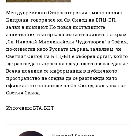
Междувременно Старозагорският митрополит
Киприан, говорител на Св. Синод на БПЦ-БП,
заяви в позиция: По повод постъпилите
запитвания във връзка със затварянето на храм
„Св. Николай Мирликийски Чудотворец“ в София,
по-известен като Руската църква, заявявам, че
Светият Синод на БПЦ-БП е съборен орган, който
ще разгледа въпроса на следващото си заседание.
Всяка появила се информация в публичното
пространство не следва да се разглежда като
официално становище на Св. Синод, допълват от
Светия Синод.
Източник: БТА, БНТ