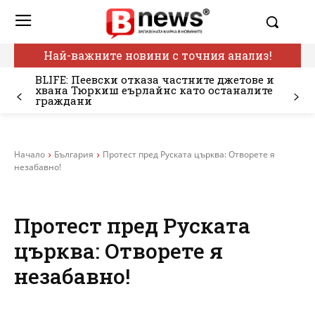
Най-важните новини с точния анализ!
BLIFE: Пеевски отказа частните джетове и
хвана Тюркиш еърлайнс като останалите
граждани
Начало
България
Протест пред Руската църква: Отворете я
незабавно!
Протест пред Руската
църква: Отворете я
незабавно!