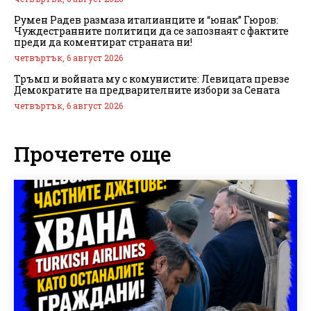
Румен Радев размаза италианците и “юнак” Гюров:
Чуждестранните политици да се запознаят с фактите
преди да коментират страната ни!
четвъртък, 6 август 2026
Тръмп и войната му с комунистите: Левицата превзе
Демократите на предварителните избори за Сената
четвъртък, 6 август 2026
Прочетете още