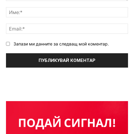
Коментар:
Им
Ema
Запази ми данните за следващ мой коментар.