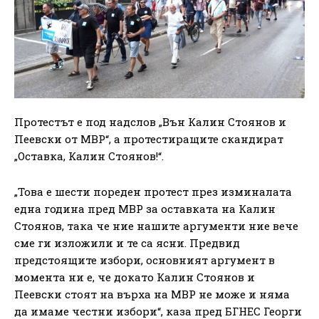
Протестът е под надслов „Вън Калин Стоянов и
Пеевски от МВР“, а протестиращите скандират
„Оставка, Калин Стоянов!“.
„Това е шести пореден протест през изминалата
една година пред МВР за оставката на Калин
Стоянов, така че ние нашите аргументи ние вече
сме ги изложили и те са ясни. Предвид
предстоящите избори, основният аргумент в
момента ни е, че докато Калин Стоянов и
Пеевски стоят на върха на МВР не може и няма
да имаме честни избори“, каза пред БГНЕС Георги