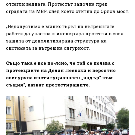
оттегли веднага. Протестът започна пред
сградата на МВР, след което стигна до Орлов мост.
„Недопустимо е министърът на вътрешните
работи да участва и инспирира протести в своя
защита от деполитизирана структура на
системата за вътрешна сигурност.
Също така е все по-ясно, че той се ползва с
протекциите на Делян Пеевски и вероятно
осигурява институционален „чадър“ към
същия“, казват протестиращите.