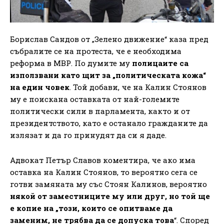
Борислав Сандов от „Зелено движение“ каза пред
събралите се на протеста, че е необходима
реформа в МВР. По думите му
полицаите са
използвани като щит за „политическата кожа“
на един човек
. Той добави, че на Калин Стоянов
му е поискана оставката от най-големите
политически сили в парламента, както и от
президентството, като е останало гражданите да
излязат и да го принудят да си я даде.
Адвокат Петър Славов коментира, че ако има
оставка на Калин Стоянов, то вероятно сега се
готви замяната му със Стоян Калинов, вероятно
някой от заместниците му или друг, но той ще
е копие на „този, които се опитваме да
заменим, не трябва да се допуска това
“. Според