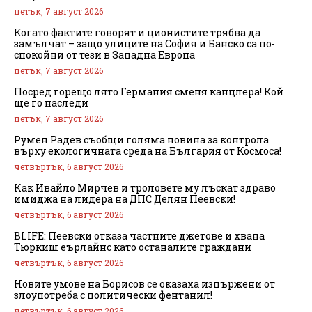
петък, 7 август 2026
Когато фактите говорят и ционистите трябва да
замълчат – защо улиците на София и Банско са по-
спокойни от тези в Западна Европа
петък, 7 август 2026
Посред горещо лято Германия сменя канцлера! Кой
ще го наследи
петък, 7 август 2026
Румен Радев съобщи голяма новина за контрола
върху екологичната среда на България от Космоса!
четвъртък, 6 август 2026
Как Ивайло Мирчев и троловете му лъскат здраво
имиджа на лидера на ДПС Делян Пеевски!
четвъртък, 6 август 2026
BLIFE: Пеевски отказа частните джетове и хвана
Тюркиш еърлайнс като останалите граждани
четвъртък, 6 август 2026
Новите умове на Борисов се оказаха изпържени от
злоупотреба с политически фентанил!
четвъртък, 6 август 2026