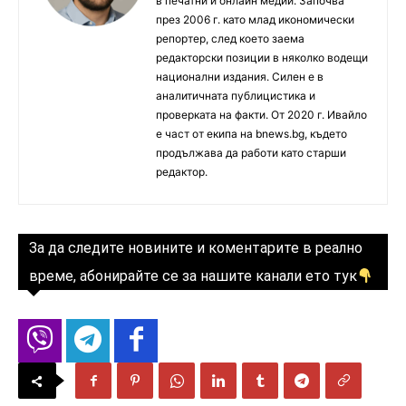
в печатни и онлайн медии. Започва
през 2006 г. като млад икономически
репортер, след което заема
редакторски позиции в няколко водещи
национални издания. Силен е в
аналитичната публицистика и
проверката на факти. От 2020 г. Ивайло
е част от екипа на bnews.bg, където
продължава да работи като старши
редактор.
За да следите новините и коментарите в реално
време, абонирайте се за нашите канали ето тук