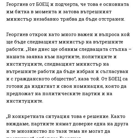
Георгиев от БОЕЦ и подчерта, че това е основната
им битка в момента и затова вътрешният
министър незабавно трябва да бъде отстранен.
Георгиев открои като много важен и въпроса кой
ще бъде следващият министър на вътрешните
работи. „Ние днес ще обявим следващата стъпка –
нашата заявка към партиите, политиците и
институциите, следващият министър на
вътрешните работи да бъде избран и съгласуван
и с гражданското общество“, каза той. От БОЕЦ са
готови да издигнат и своя номинация, която да
предложат на политическите партии и на
институциите.
„В конкретната ситуация това е решение. Както
виждаме, партиите нямат доверие една на друга
и те мнозинство по тази тема не могат да