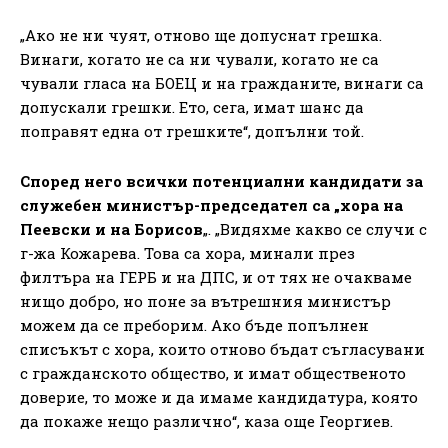
„Ако не ни чуят, отново ще допуснат грешка.
Винаги, когато не са ни чували, когато не са
чували гласа на БОЕЦ и на гражданите, винаги са
допускали грешки. Ето, сега, имат шанс да
поправят една от грешките“, допълни той.
Според него всички потенциални кандидати за
служебен министър-председател са „хора на
Пеевски и на Борисов
„. „Видяхме какво се случи с
г-жа Кожарева. Това са хора, минали през
филтъра на ГЕРБ и на ДПС, и от тях не очакваме
нищо добро, но поне за вътрешния министър
можем да се преборим. Ако бъде попълнен
списъкът с хора, които отново бъдат съгласувани
с гражданското общество, и имат общественото
доверие, то може и да имаме кандидатура, която
да покаже нещо различно“, каза още Георгиев.