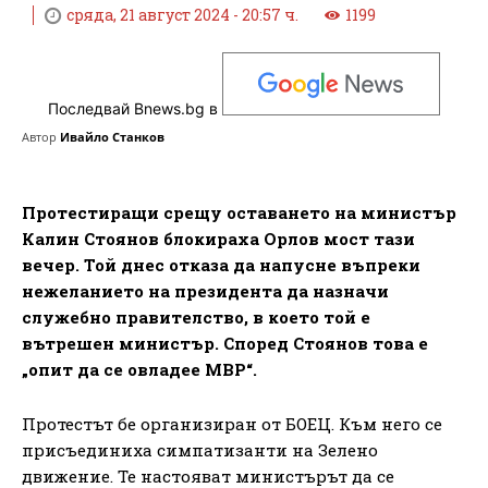
сряда, 21 август 2024 - 20:57 ч.
1199
Последвай Bnews.bg в
Автор
Ивайло Станков
Протестиращи срещу оставането на министър
Калин Стоянов блокираха Орлов мост тази
вечер. Той днес отказа да напусне въпреки
нежеланието на президента да назначи
служебно правителство, в което той е
вътрешен министър. Според Стоянов това е
„опит да се овладее МВР“.
Протестът бе организиран от БОЕЦ. Към него се
присъединиха симпатизанти на Зелено
движение. Те настояват министърът да се