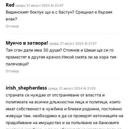
Red
сряда, 21 август 2024 At 23:47
Видинският боклук що е с бастун? Срещнал е бързия
влак?
Отговор
Мунчо в затвора!
сряда, 21 август 2024 At 21:07
Тая сган дали има 30 души? Стоянов и Шиши ще си го
преместят в другия крачол.Някой смята ли за хора тия
палячовци?
Отговор
irish_shepherdess
сряда, 21 август 2024 At 21:03
страната се нуждае от отстраняване от властта и
политиката на всички длъжностни лица и политици, които
имат собственост в чужбина и близки роднини, постоянно
живущи там. необходимо е да се проверят източниците на
придобиване на имущество и за попълване на банковите