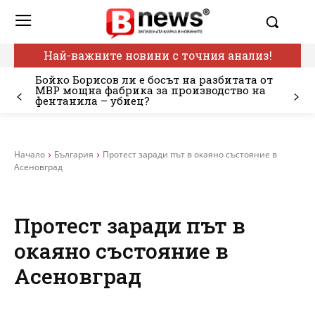
Най-важните новини с точния анализ!
Бойко Борисов ли е босът на разбитата от
МВР мощна фабрика за производство на
фентанила – убиец?
Начало
България
Протест заради път в окаяно състояние в
Асеновград
Протест заради път в
окаяно състояние в
Асеновград