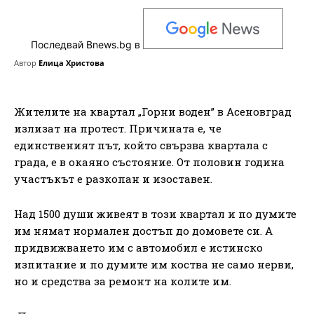
Последвай Bnews.bg в
Автор
Елица Христова
Жителите на квартал „Горни воден” в Асеновград
излизат на протест. Причината е, че
единственият път, който свързва квартала с
града, е в окаяно състояние. От половин година
участъкът е разкопан и изоставен.
Над 1500 души живеят в този квартал и по думите
им нямат нормален достъп до домовете си. А
придвижването им с автомобил е истинско
изпитание и по думите им коства не само нерви,
но и средства за ремонт на колите им.