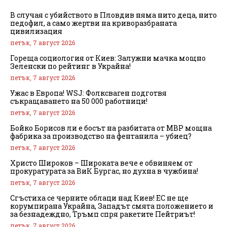
В случая с убийството в Пловдив няма нито деца, нито
педофил, а само жертви на криворазбраната
цивилизация
петък, 7 август 2026
Гореща социология от Киев: Залужни мачка мощно
Зеленски по рейтинг в Украйна!
петък, 7 август 2026
Ужас в Европа! WSJ: Фолксваген подготвя
съкращаването на 50 000 работници!
петък, 7 август 2026
Бойко Борисов ли е босът на разбитата от МВР мощна
фабрика за производство на фентанила – убиец?
петък, 7 август 2026
Христо Широков – Широката вече е обвиняем от
прокуратурата за ВиК Бургас, но духна в чужбина!
петък, 7 август 2026
Сгъстиха се черните облаци над Киев! ЕС не ще
корумпирана Украйна, Западът смята положението и
за безнадеждно, Тръмп спря ракетите Пейтриът!
петък, 7 август 2026