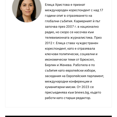
Елица Христова е признат
международен кореспондент с над 17
години опит в отразяването на
глобални събития. Кариерният ѝ път
започва през 2007 г. в национално
радио, но скоро се насочва към
телевизионната журналистика. През
2012 г. Елица става чуждестранен
кореспондент, като е отразявала
ключови политически, социални и
икономически теми от Брюксел,
Берлин и Женева. Работила е по
събития като европейски избори,
заседания на Европейския парламент,
международни конференции и
хуманитарни мисии. От 2023 се
присъединява към bnews.bg, където
работи като старши редактор.