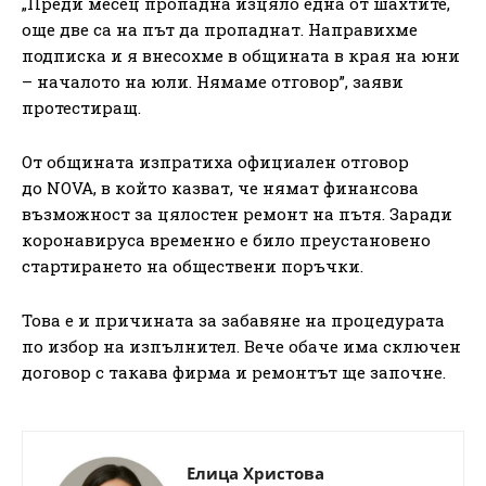
„Преди месец пропадна изцяло една от шахтите,
още две са на път да пропаднат. Направихме
подписка и я внесохме в общината в края на юни
– началото на юли. Нямаме отговор”, заяви
протестиращ.
От общината изпратиха официален отговор
до NOVA, в който казват, че нямат финансова
възможност за цялостен ремонт на пътя. Заради
коронавируса временно е било преустановено
стартирането на обществени поръчки.
Това е и причината за забавяне на процедурата
по избор на изпълнител. Вече обаче има сключен
договор с такава фирма и ремонтът ще започне.
Елица Христова