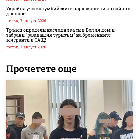
Украйна учи колумбийските наркокартели на война с
дронове!
петък, 7 август 2026
Тръмп определи наследника си в Белия дом и
забрани “раждащия туризъм” на бременните
мигранти в САЩ!
петък, 7 август 2026
Прочетете още