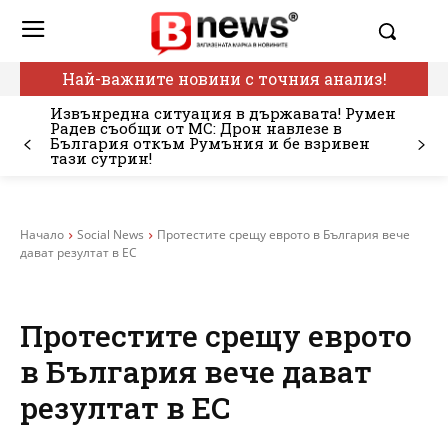
Най-важните новини с точния анализ!
Извънредна ситуация в държавата! Румен
Радев съобщи от МС: Дрон навлезе в
България откъм Румъния и бе взривен
тази сутрин!
Начало
Social News
Протестите срещу еврото в България вече
дават резултат в ЕС
Протестите срещу еврото
в България вече дават
резултат в ЕС