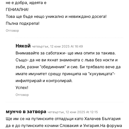
не е добра, идеята е
ГЕНИАЛНА!
Това ще бъде нещо уникално и невиждано досега!
Пълна подкрепа!
Отговор
Някой
четвъртък, 12 юни 2025 At 16:49
Внимавайте за саботажи- ще има опити за такива.
Също- да не ви яхнат знамената с лъва без нокти и
зъби, разни “обединения” и сие. Би трябвало вече да
имате имунитет срещу принципа на “кукувицата”-
инфилтрирай и контролирай.
Успех!
Отговор
мунчо в затвора
четвъртък, 12 юни 2025 At 12:15
Ще им се на путинските отпадъци като Халачев България
да е до путинските кочини Словакия и Унгария.На форума