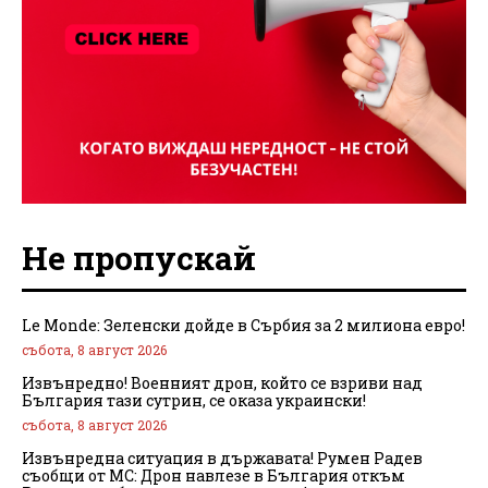
Не пропускай
Le Monde: Зеленски дойде в Сърбия за 2 милиона евро!
събота, 8 август 2026
Извънредно! Военният дрон, който се взриви над
България тази сутрин, се оказа украински!
събота, 8 август 2026
Извънредна ситуация в държавата! Румен Радев
съобщи от МС: Дрон навлезе в България откъм