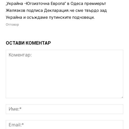
„Украйна -Югоизточна Европа“ в Одеса премиерът
Желязков подписа Декларация.че сме твърдо зад
Украйна и осъждаме путинските подчовеци.
Отговор
ОСТАВИ КОМЕНТАР
Коментар:
Им
Ema