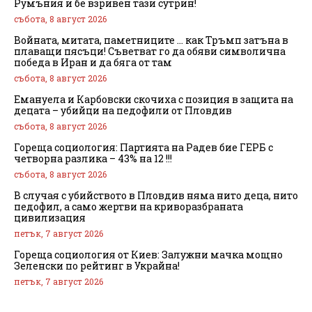
Румъния и бе взривен тази сутрин!
събота, 8 август 2026
Войната, митата, паметниците … как Тръмп затъна в
плаващи пясъци! Съветват го да обяви символична
победа в Иран и да бяга от там
събота, 8 август 2026
Емануела и Карбовски скочиха с позиция в защита на
децата – убийци на педофили от Пловдив
събота, 8 август 2026
Гореща социология: Партията на Радев бие ГЕРБ с
четворна разлика – 43% на 12 !!!
събота, 8 август 2026
В случая с убийството в Пловдив няма нито деца, нито
педофил, а само жертви на криворазбраната
цивилизация
петък, 7 август 2026
Гореща социология от Киев: Залужни мачка мощно
Зеленски по рейтинг в Украйна!
петък, 7 август 2026