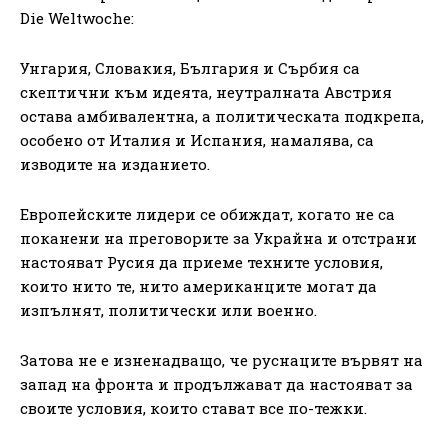
Die Weltwoche:
Унгария, Словакия, България и Сърбия са
скептични към идеята, неутралната Австрия
остава амбивалентна, а политическата подкрепа,
особено от Италия и Испания, намалява, са
изводите на изданието.
Европейските лидери се обиждат, когато не са
поканени на преговорите за Украйна и отстрани
настояват Русия да приеме техните условия,
които нито те, нито американците могат да
изпълнят, политически или военно.
Затова не е изненадващо, че руснаците вървят на
запад на фронта и продължават да настояват за
своите условия, които стават все по-тежки.