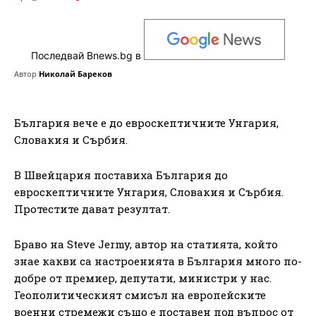
Последвай Bnews.bg в
Автор
Николай Бареков
България вече е до евроскептичните Унгария,
Словакия и Сърбия.
В Швейцария поставиха България до
евроскептичните Унгария, Словакия и Сърбия.
Протестите дават резултат.
Браво на Steve Jermy, автор на статията, който
знае какви са настроенията в България много по-
добре от премиер, депутати, министри у нас.
Геополитическият смисъл на европейските
военни стремежи също е поставен под въпрос от