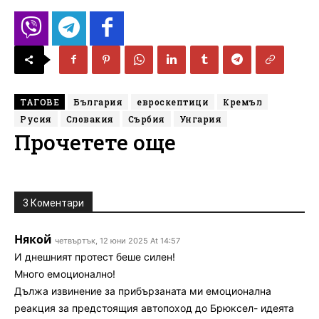
ТАГОВЕ
България
евроскептици
Кремъл
Русия
Словакия
Сърбия
Унгария
Прочетете още
3 Коментари
Някой
четвъртък, 12 юни 2025 At 14:57
И днешният протест беше силен!
Много емоционално!
Дължа извинение за прибързаната ми емоционална
реакция за предстоящия автопоход до Брюксел- идеята