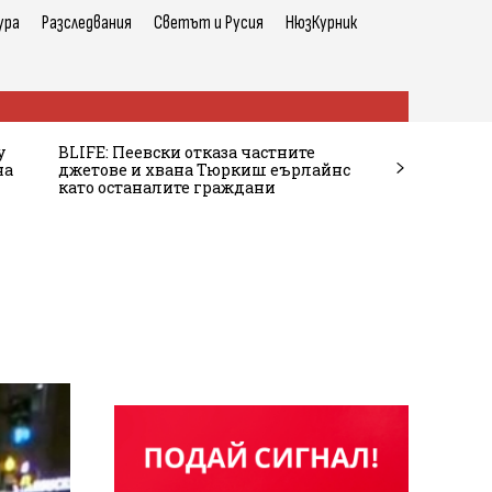
ура
Разследвания
Светът и Русия
НюзКурник
у
BLIFE: Пеевски отказа частните
на
джетове и хвана Тюркиш еърлайнс
като останалите граждани