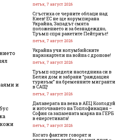
петък, 7 август 2026
Сгъстиха се черните облаци над
Киев! ЕС не ще корумпирана
Украйна, Западът смята
положението и за безнадеждно,
Тръмп спря ракетите Пейтриът!
петък, 7 август 2026
Украйна учи колумбийските
ението
наркокартели на война с дронове!
лял
петък, 7 август 2026
Тръмп определи наследника си в
Белия дом и забрани “раждащия
туризъм” на бременните мигранти
Маями и
в САЩ!
петък, 7 август 2026
Далаверата на века в АЕЦ Козлодуй
бус
и източването на Топлофикация –
София са запазената марка на ГЕРБ
ка
в енергетиката!
окожи
петък, 7 август 2026
Когато фактите говорят и
ционистите трябва да замълчат –