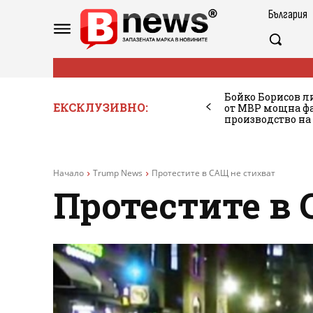
България
Бойко Борисов ли
ЕКСКЛУЗИВНО:
от МВР мощна фа
производство на
Начало
Trump News
Протестите в САЩ не стихват
Протестите в