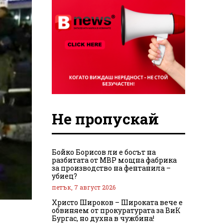
Не пропускай
Бойко Борисов ли е босът на
разбитата от МВР мощна фабрика
за производство на фентанила –
убиец?
петък, 7 август 2026
Христо Широков – Широката вече е
обвиняем от прокуратурата за ВиК
Бургас, но духна в чужбина!