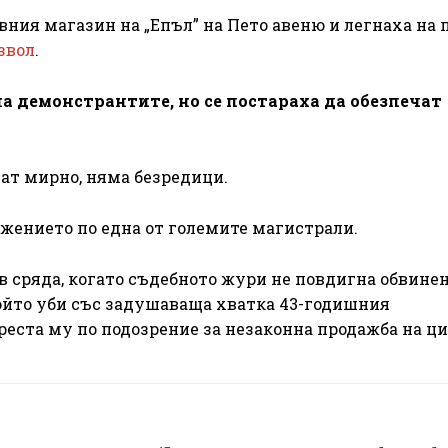
ния магазин на „Епъл” на Пето авеню и легнаха на п
звол
.
на демонстрантите, но се постараха да обезпечат
ат мирно, няма безредици.
жението по една от големите магистрали.
в сряда, когато съдебното жури не повдигна обвине
ойто уби със задушаваща хватка 43-годишния
реста му по подозрение за незаконна продажба на ци