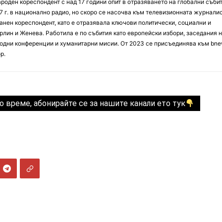
оден кореспондент с над 17 години опит в отразяването на глобални събит
7 г. в национално радио, но скоро се насочва към телевизионната журналис
анен кореспондент, като е отразявала ключови политически, социални и
лин и Женева. Работила е по събития като европейски избори, заседания 
дни конференции и хуманитарни мисии. От 2023 се присъединява към bne
р.
о време, абонирайте се за нашите канали ето тук