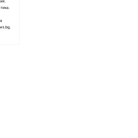
ия.
тика.
на
ws.bg,