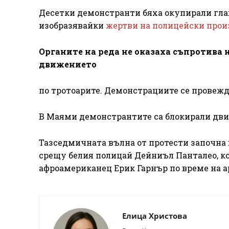
Десетки демонстранти бяха окупирали глав
изобразявайки
жертви на полицейски прои
Органите на реда не оказаха съпротива 
движението
по тротоарите. Демонстрациите се провежд
В Маями демонстрантите са блокирали дви
Тазседмичната вълна от протести започна 
срещу белия полицай Дейниъл Панталео, к
афроамериканец Ерик Гарнър по време на а
Елица Христова