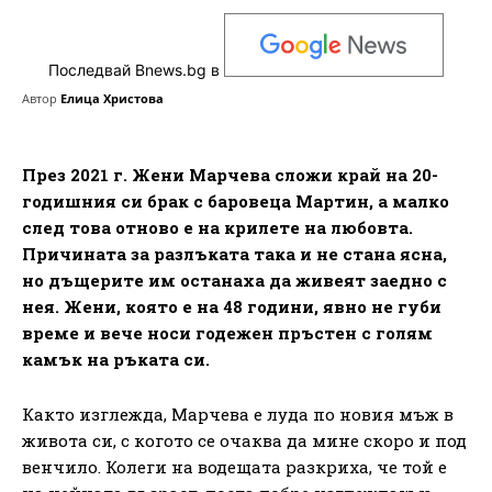
Последвай Bnews.bg в
Автор
Елица Христова
През 2021 г. Жени Марчева сложи край на 20-
годишния си брак с баровеца Мартин, а малко
след това отново е на крилете на любовта.
Причината за разлъката така и не стана ясна,
но дъщерите им останаха да живеят заедно с
нея. Жени, която е на 48 години, явно не губи
време и вече носи годежен пръстен с голям
камък на ръката си.
Както изглежда, Марчева е луда по новия мъж в
живота си, с когото се очаква да мине скоро и под
венчило. Колеги на водещата разкриха, че той е