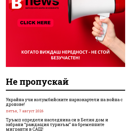
Не пропускай
Украйна учи колумбийските наркокартели на война с
дронове!
петък, 7 август 2026
Тръмп определи наследника си в Белия дом и
забрани “раждащия туризъм” на бременните
мигранти в САЩ!