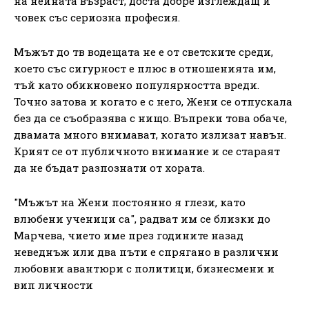
на нейната възраст, доста добре изглеждащ и
човек със сериозна професия.
Мъжът до тв водещата не е от светските среди,
което със сигурност е плюс в отношенията им,
тъй като обикновено популярността вреди.
Точно затова и когато е с него, Жени се отпускала
без да се съобразява с нищо. Въпреки това обаче,
двамата много внимават, когато излизат навън.
Крият се от публичното внимание и се стараят
да не бъдат разпознати от хората.
"Мъжът на Жени постоянно я глези, като
влюбени ученици са", радват им се близки до
Марчева, чието име през годините назад
неведнъж или два пъти е спрягано в различни
любовни авантюри с политици, бизнесмени и
вип личности