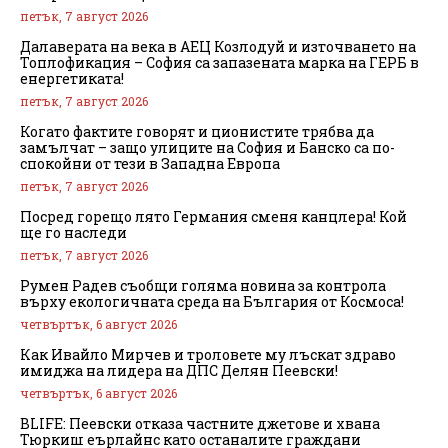
петък, 7 август 2026
Далаверата на века в АЕЦ Козлодуй и източването на
Топлофикация – София са запазената марка на ГЕРБ в
енергетиката!
петък, 7 август 2026
Когато фактите говорят и ционистите трябва да
замълчат – защо улиците на София и Банско са по-
спокойни от тези в Западна Европа
петък, 7 август 2026
Посред горещо лято Германия сменя канцлера! Кой
ще го наследи
петък, 7 август 2026
Румен Радев съобщи голяма новина за контрола
върху екологичната среда на България от Космоса!
четвъртък, 6 август 2026
Как Ивайло Мирчев и троловете му лъскат здраво
имиджа на лидера на ДПС Делян Пеевски!
четвъртък, 6 август 2026
BLIFE: Пеевски отказа частните джетове и хвана
Тюркиш еърлайнс като останалите граждани