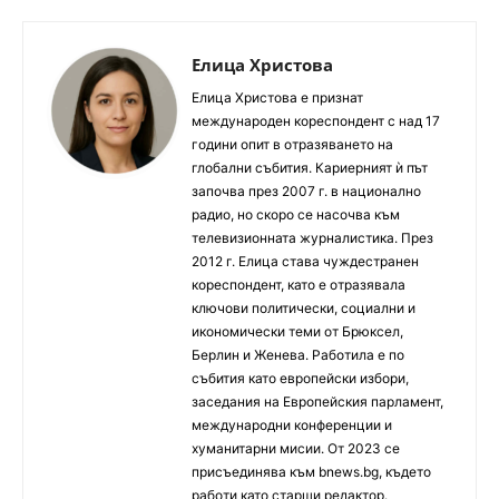
Елица Христова
Елица Христова е признат
международен кореспондент с над 17
години опит в отразяването на
глобални събития. Кариерният ѝ път
започва през 2007 г. в национално
радио, но скоро се насочва към
телевизионната журналистика. През
2012 г. Елица става чуждестранен
кореспондент, като е отразявала
ключови политически, социални и
икономически теми от Брюксел,
Берлин и Женева. Работила е по
събития като европейски избори,
заседания на Европейския парламент,
международни конференции и
хуманитарни мисии. От 2023 се
присъединява към bnews.bg, където
работи като старши редактор.