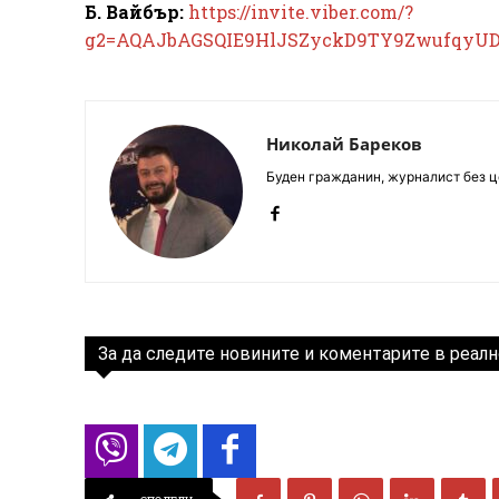
Б. Вайбър:
https://invite.viber.com/?
g2=AQAJbAGSQIE9HlJSZyckD9TY9ZwufqyU
Николай Бареков
Буден гражданин, журналист без це
За да следите новините и коментарите в реалн