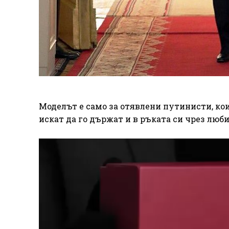
Моделът е само за отявлени путинисти, ко
искат да го държат и в ръката си чрез лю