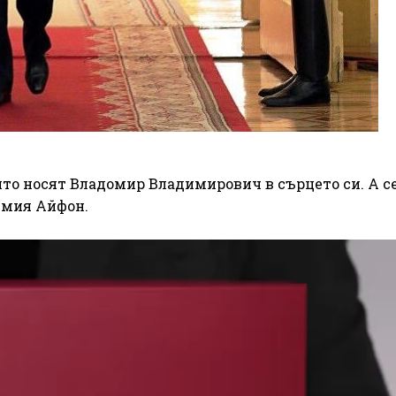
ито носят Владомир Владимирович в сърцето си. А с
бимия Айфон.