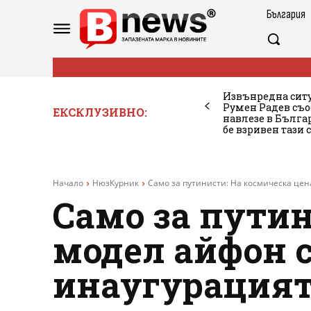
България
Извънредна ситу
Румен Радев съо
ЕКСКЛУЗИВНО:
навлезе в Бълг
бе взривен тази 
Начало
НюзКурник
Само за путинисти: На космическа цена
Само за путин
модел айфон с
инаугурацият