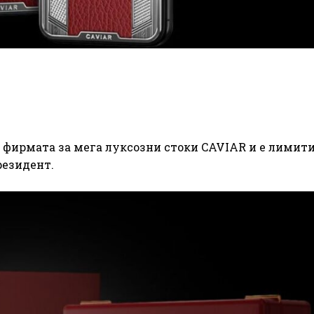
т фирмата за мега луксозни стоки CAVIAR и е лимит
резидент.