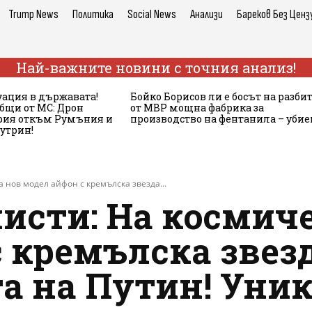
Trump News
Политика
Social News
Анализи
Бареков Без Ценз
Най-важните новини с точния анализ!
ация в държавата!
Бойко Борисов ли е босът на разби
бщи от МС: Дрон
от МВР мощна фабрика за
ария откъм Румъния и
производство на фентанила – убие
сутрин!
 нов модел айфон с кремълска звезда...
исти: На космич
 кремълска звезд
а на Путин! Уни