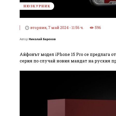
НЮЗКУРНИК
вторник, 7 май 2024 - 11:56 ч.
596
Автор
Николай Бареков
Айфонът модел iPhone 15 Pro се предлага о
серия по случай новия мандат на руския п