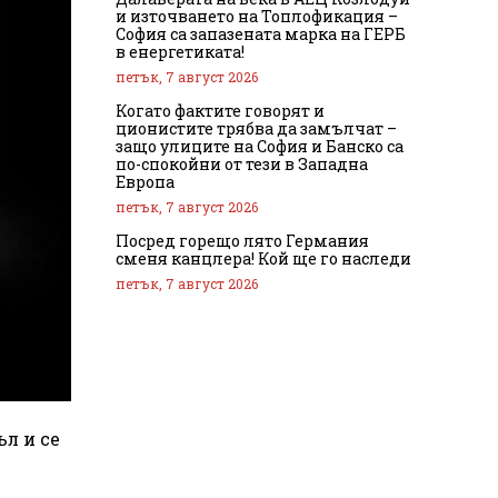
и източването на Топлофикация –
София са запазената марка на ГЕРБ
в енергетиката!
петък, 7 август 2026
Когато фактите говорят и
ционистите трябва да замълчат –
защо улиците на София и Банско са
по-спокойни от тези в Западна
Европа
петък, 7 август 2026
Посред горещо лято Германия
сменя канцлера! Кой ще го наследи
петък, 7 август 2026
ъл и се