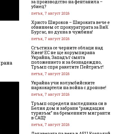
за производство на фентанила –
убиец?
петък, 7 август 2026
Христо Широков – Широката вече е
обвиняем от прокуратурата за ВиК
Бургас, но духна в чужбина!
петък, 7 август 2026
Сгъстиха се черните облаци над
Киев! ЕС не ще корумпирана
Украйна, Западът смята
положението и за безнадеждно,
ирана
Тръмп спря ракетите Пейтриът!
петък, 7 август 2026
Украйна учи колумбийските
наркокартели на война с дронове!
петък, 7 август 2026
Тръмп определи наследника си в
Белия дом и забрани “раждащия
туризъм” на бременните мигранти
в САЩ!
петък, 7 август 2026
Далаверата на века в АЕЦ Козлодуй