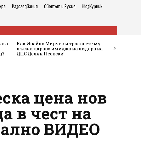
ура
Разследвания
Светът и Русия
НюзКурник
тата
Как Ивайло Мирчев и троловете му
лъскат здраво имиджа на лидера на
ц?
ДПС Делян Пеевски!
еска цена нов
а в чест на
кално ВИДЕО