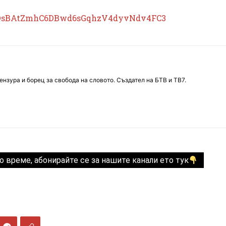
DsBAtZmhC6DBwd6sGqhzV4dyvNdv4FC3
нзура и борец за свобода на словото. Създател на БТВ и ТВ7.
о време, абонирайте се за нашите канали ето тук