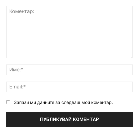
Коментар:
Им
Ema
Запази ми данните за следващ мой коментар.