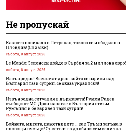
Не пропускай
Каквото повикало в Петрохан, такова се и обадило в
Пловдив! (Снимки)
събота, 8 август 2026
Le Monde: Зеленски дойде в Сърбия за 2 милиона евро!
събота, 8 август 2026
Извънредно! Военният дрон, който се взриви над
България тази сутрин, се оказа украински!
събота, 8 август 2026
Извънредна ситуация в държавата! Румен Радев
съобщи от МС: Дрон навлезе в България откъм
Румъния и бе взривен тази сутрин!
събота, 8 август 2026
Войната, митата, паметниците … как Тръмп затъна в
плаващи пясъци! Съветват го да обяви символична