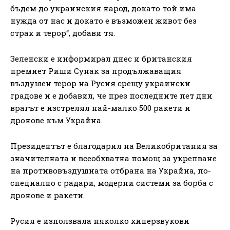
бъдем до украинския народ, докато той има
нужда от нас и докато е възможен живот без
страх и терор“, добави тя.
Зеленски е информирал днес и британския
премиет Риши Сунак за продължаващия
въздушен терор на Русия срещу украински
градове и е добавил, че през последните пет дни
врагът е изстрелял най-малко 500 ракети и
дронове към Украйна.
Президентът е благодарил на Великобритания за
значителната и всеобхватна помощ за укрепване
на противовъздушната отбрана на Украйна, по-
специално с радари, модерни системи за борба с
дронове и ракети.
Русия е използвала няколко хиперзвукови