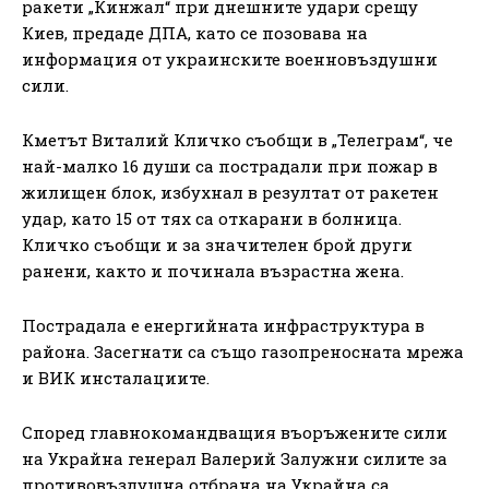
ракети „Кинжал“ при днешните удари срещу
Киев, предаде ДПА, като се позовава на
информация от украинските военновъздушни
сили.
Кметът Виталий Кличко съобщи в „Телеграм“, че
най-малко 16 души са пострадали при пожар в
жилищен блок, избухнал в резултат от ракетен
удар, като 15 от тях са откарани в болница.
Кличко съобщи и за значителен брой други
ранени, както и починала възрастна жена.
Пострадала е енергийната инфраструктура в
района. Засегнати са също газопреносната мрежа
и ВИК инсталациите.
Според главнокомандващия въоръжените сили
на Украйна генерал Валерий Залужни силите за
противовъздушна отбрана на Украйна са