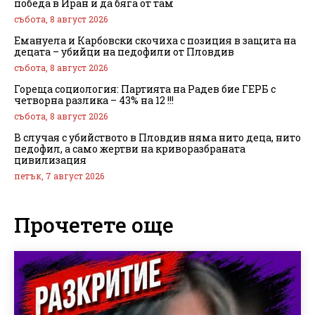
победа в Иран и да бяга от там
събота, 8 август 2026
Емануела и Карбовски скочиха с позиция в защита на
децата – убийци на педофили от Пловдив
събота, 8 август 2026
Гореща социология: Партията на Радев бие ГЕРБ с
четворна разлика – 43% на 12 !!!
събота, 8 август 2026
В случая с убийството в Пловдив няма нито деца, нито
педофил, а само жертви на криворазбраната
цивилизация
петък, 7 август 2026
Прочетете още