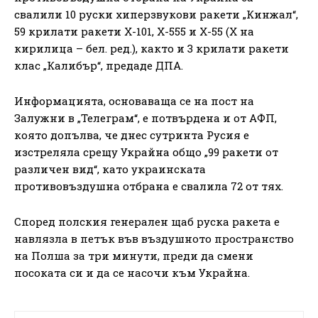
свалили 10 руски хиперзвукови ракети „Кинжал“,
59 крилати ракети Х-101, Х-555 и Х-55 (Х на
кирилица – бел. ред.), както и 3 крилати ракети
клас „Калибър“, предаде ДПА.
Информацията, основаваща се на пост на
Залужни в „Телеграм“, е потвърдена и от АФП,
която допълва, че днес сутринта Русия е
изстреляла срещу Украйна общо „99 ракети от
различен вид“, като украинската
противовъздушна отбрана е свалила 72 от тях.
Според полския генерален щаб руска ракета е
навлязла в петък във въздушното пространство
на Полша за три минути, преди да смени
посоката си и да се насочи към Украйна.