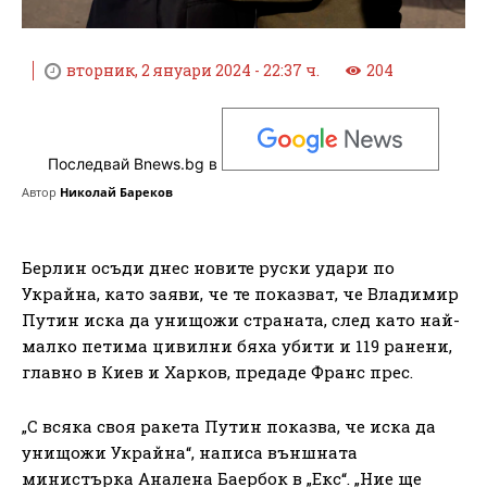
вторник, 2 януари 2024 - 22:37 ч.
204
Последвай Bnews.bg в
Автор
Николай Бареков
Берлин осъди днес новите руски удари по
Украйна, като заяви, че те показват, че Владимир
Путин иска да унищожи страната, след като най-
малко петима цивилни бяха убити и 119 ранени,
главно в Киев и Харков, предаде Франс прес.
„С всяка своя ракета Путин показва, че иска да
унищожи Украйна“, написа външната
министърка Аналена Баербок в „Екс“. „Ние ще