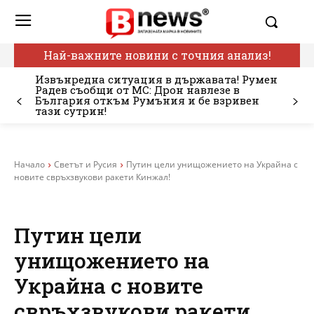
Най-важните новини с точния анализ!
Извънредна ситуация в държавата! Румен
Радев съобщи от МС: Дрон навлезе в
България откъм Румъния и бе взривен
тази сутрин!
Начало
Светът и Русия
Путин цели унищожението на Украйна с
новите свръхзвукови ракети Кинжал!
Путин цели
унищожението на
Украйна с новите
свръхзвукови ракети