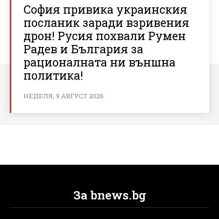
София привика украинския
посланик заради взривения
дрон! Русия похвали Румен
Радев и България за
рационалната ни външна
политика!
НЕДЕЛЯ, 9 АВГУСТ 2026
За bnews.bg