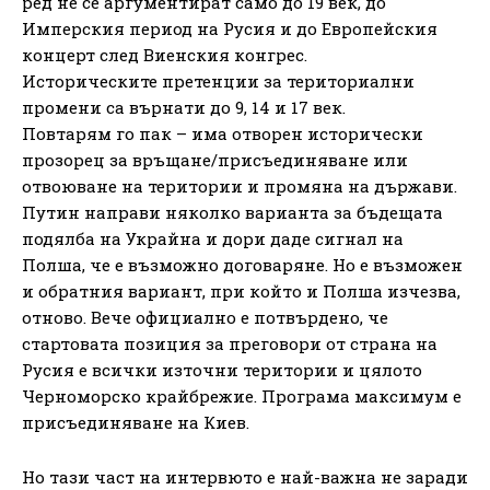
ред не се аргументират само до 19 век, до
Имперския период на Русия и до Европейския
концерт след Виенския конгрес.
Историческите претенции за териториални
промени са върнати до 9, 14 и 17 век.
Повтарям го пак – има отворен исторически
прозорец за връщане/присъединяване или
отвоюване на територии и промяна на държави.
Путин направи няколко варианта за бъдещата
подялба на Украйна и дори даде сигнал на
Полша, че е възможно договаряне. Но е възможен
и обратния вариант, при който и Полша изчезва,
отново. Вече официално е потвърдено, че
стартовата позиция за преговори от страна на
Русия е всички източни територии и цялото
Черноморско крайбрежие. Програма максимум е
присъединяване на Киев.
Но тази част на интервюто е най-важна не заради