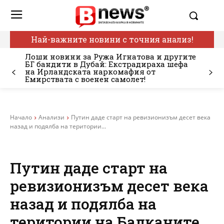
Най-важните новини с точния анализ!
Лоши новини за Ружа Игнатова и другите
БГ бандити в Дубай: Екстрадираха шефа
на Ирландската наркомафия от
Емирствата с военен самолет!
Начало
Анализи
Путин даде старт на ревизионизъм десет века
назад и подялба на територии...
Путин даде старт на
ревизионизъм десет века
назад и подялба на
територии на Балканите