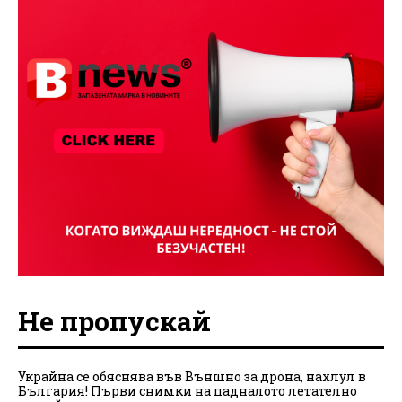
Не пропускай
Украйна се обяснява във Външно за дрона, нахлул в
България! Първи снимки на падналото летателно