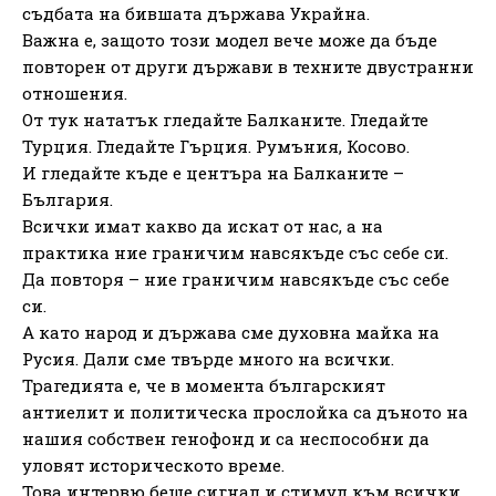
съдбата на бившата държава Украйна.
Важна е, защото този модел вече може да бъде
повторен от други държави в техните двустранни
отношения.
От тук нататък гледайте Балканите. Гледайте
Турция. Гледайте Гърция. Румъния, Косово.
И гледайте къде е центъра на Балканите –
България.
Всички имат какво да искат от нас, а на
практика ние граничим навсякъде със себе си.
Да повторя – ние граничим навсякъде със себе
си.
А като народ и държава сме духовна майка на
Русия. Дали сме твърде много на всички.
Трагедията е, че в момента българският
антиелит и политическа прослойка са дъното на
нашия собствен генофонд и са неспособни да
уловят историческото време.
Това интервю беше сигнал и стимул към всички