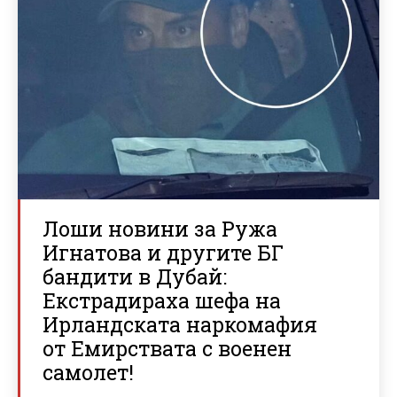
Лоши новини за Ружа
Игнатова и другите БГ
бандити в Дубай:
Екстрадираха шефа на
Ирландската наркомафия
от Емирствата с военен
самолет!