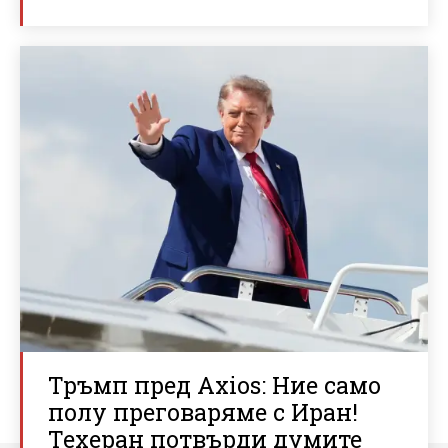
Тръмп пред Axios: Ние само
полу преговаряме с Иран!
Техеран потвърди думите