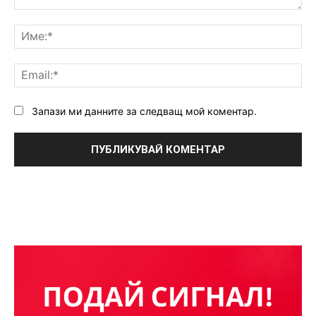
Коментар:
Им
Ema
Запази ми данните за следващ мой коментар.