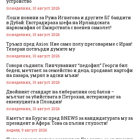
устройство
понеделник, 10 август 2026
Лоши новини за Ружа Игнатова и другите БГ бандити
в Дубай: Екстрадираха шефа на Ирландската
наркомафия от Емирствата с военен самолет!
понеделник, 10 август 2026
Тръмп пред Axios: Ние само полу преговаряме с Иран!
Техеран потвърди думите му
понеделник, 10 август 2026
Говори съдията: Линчуваният “педофил” Георги бил
беден, мечтаел за семейство и деца, продавал картофи
на пазара, умрял в адски мъки!
понеделник, 10 август 2026
Двойният стандарт на либералния соц балон –
мълчат за убийствата в Петрохан, истеризират за
екзекуцията в Пловдив!
понеделник, 10 август 2026
Кметът на Бургас пред BNEWS за кандидатурата му за
президент в Афера: Това са пълни глупости!
неделя, 9 август 2026