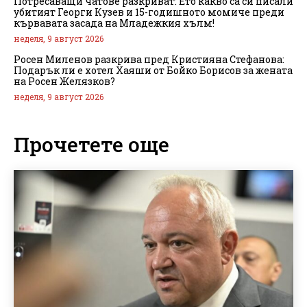
Потресаващи чатове разкриват: Ето какво са си писали
убитият Георги Кузев и 15-годишното момиче преди
кървавата засада на Младежкия хълм!
неделя, 9 август 2026
Росен Миленов разкрива пред Кристияна Стефанова:
Подарък ли е хотел Хаяши от Бойко Борисов за жената
на Росен Желязков?
неделя, 9 август 2026
Прочетете още