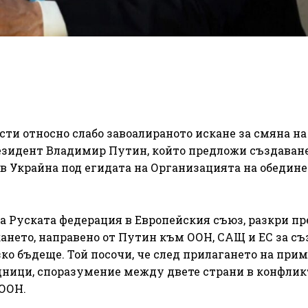
ти относно слабо завоалираното искане за смяна на
резидент Владимир Путин, който предложи създаван
 Украйна под егидата на Организацията на обедин
а Руската федерация в Европейския съюз, разкри пр
кането, направено от Путин към ООН, САЩ и ЕС за с
ко бъдеще. Той посочи, че след прилагането на при
едници, споразумение между двете страни в конфлик
ООН.