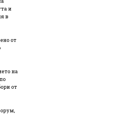
на
тта и
я в
ено от
о
ието на
по
бори от
форум,