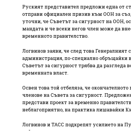
Руският представител предложи една от ст
отправи официален призив към ООН за съз
уточни, че Съветът за сигурност на ООН, о
мандата и че всеки негов член може да вн
временното правителство.
Логвинов заяви, че след това Генералният 
администрация, по-специално обръщайки вн
Съветът за сигурност трябва да разгледа 
временната власт.
Освен това той отбеляза, че окончателнот
членове на Съвета за сигурност. Предложен
представи проект за временно правителство
неблагоприятно, на практика лишавайки Кие
Логвинов и ТАСС подкрепят усилието на Пу