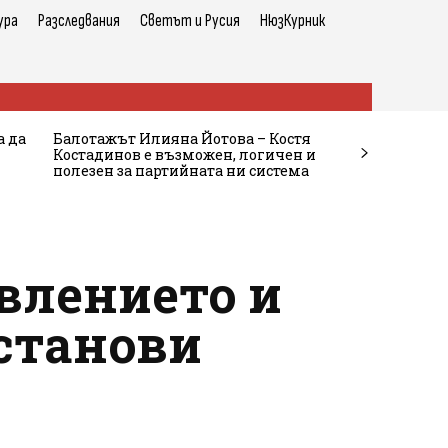
ура
Разследвания
Светът и Русия
НюзКурник
а да
Балотажът Илияна Йотова – Костя
Костадинов е възможен, логичен и
полезен за партийната ни система
влението и
установи