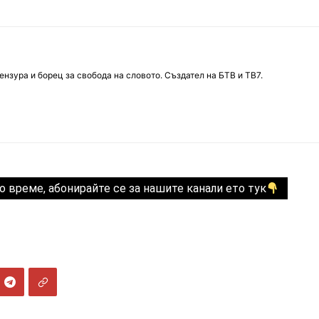
нзура и борец за свобода на словото. Създател на БТВ и ТВ7.
о време, абонирайте се за нашите канали ето тук