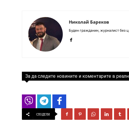
Николай Бареков
Буден гражданин, журналист без це
За да следите новините и коментарите в реалн
СПОДЕЛИ