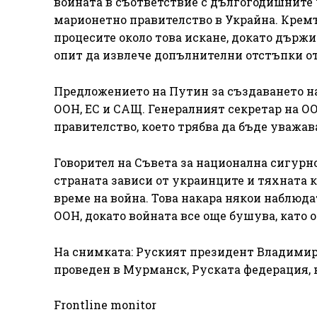
войната в съответствие с дългогодишните 
марионетно правителство в Украйна. Кремъ
процесите около това искане, докато държи
опит да извлече допълнителни отстъпки от
Предложението на Путин за създаването н
ООН, ЕС и САЩ. Генералният секретар на О
правителство, което трябва да бъде уважав
Говорител на Съвета за национална сигурно
страната зависи от украинците и тяхната 
време на война. Това накара някои наблюд
ООН, докато войната все още бушува, като 
На снимката: Руският президент Владимир
проведен в Мурманск, Руската федерация, на
Frontline monitor