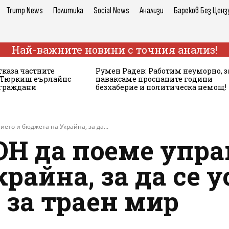
Trump News
Политика
Social News
Анализи
Бареков Без Ценз
Най-важните новини с точния анализ!
тказа частните
Румен Радев: Работим неуморно, з
а Тюркиш еърлайнс
наваксаме проспаните години
 граждани
безхаберие и политическа немощ!
ето и бюджета на Украйна, за да...
ОН да поеме упра
райна, за да се 
 за траен мир