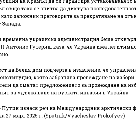
усилия на Кремъл да си гарантира установяването 
л също така се опитва да диктува последователнос
 като заложник преговорите за прекратяване на огън
 Запада.
а временна украинска администрация беше отхвърл
ОН Антонио Гутериш каза, че Украйна има легитимн
ано.
ст на Белия дом подчерта в изявление, че управлен
конституция, която забранява провеждане на избори 
атели да смятат предложението за провеждане на из
опит за удължаване на руската инвазия в Украйна.
 Путин изнася реч на Международния арктически 
 27 март 2025 г. (Sputnik/Vyacheslav Prokofyev)