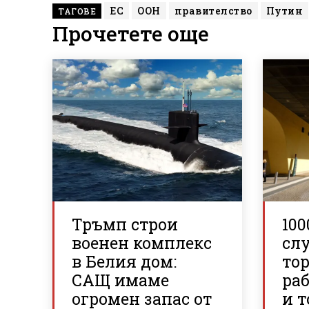
ЕС
ООН
правителство
Путин
ТАГОВЕ
Прочетете още
Тръмп строи
100
военен комплекс
сл
в Белия дом:
то
САЩ имаме
ра
огромен запас от
и 