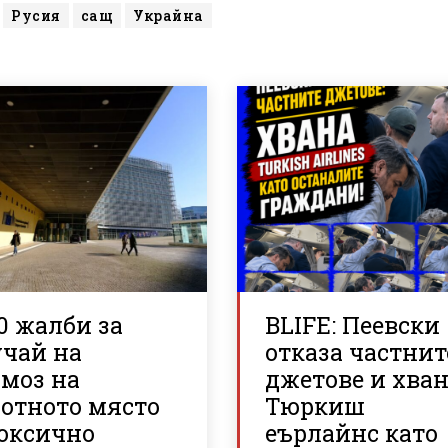
Русия
сащ
Украйна
0 жалби за
BLIFE: Пеевски
учай на
отказа частнит
рмоз на
джетове и хва
ботното място
Тюркиш
токсично
еърлайнс като