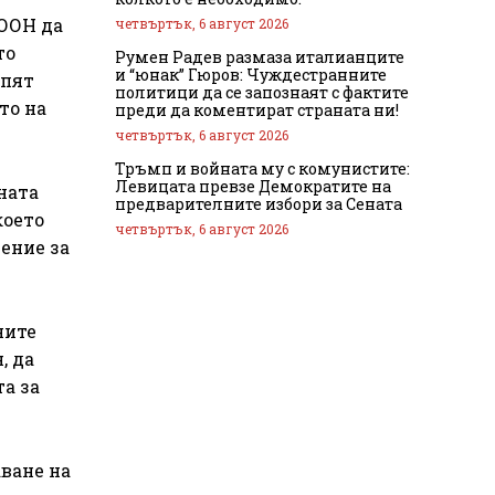
 ООН да
четвъртък, 6 август 2026
то
Румен Радев размаза италианците
и “юнак” Гюров: Чуждестранните
епят
политици да се запознаят с фактите
то на
преди да коментират страната ни!
четвъртък, 6 август 2026
Тръмп и войната му с комунистите:
Левицата превзе Демократите на
ната
предварителните избори за Сената
което
четвъртък, 6 август 2026
ение за
ните
, да
а за
ване на