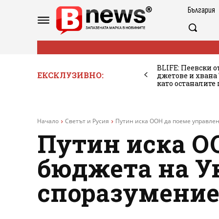
България
BLIFE: Пеевски о
ЕКСКЛУЗИВНО:
джетове и хван
като останалите
Начало
Светът и Русия
Путин иска ООН да поеме управлени
Путин иска О
бюджета на Ук
споразумение