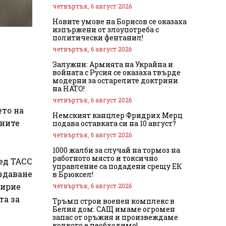
четвъртък, 6 август 2026
Новите умове на Борисов се оказаха
изпържени от злоупотреба с
политически фентанил!
четвъртък, 6 август 2026
Залужни: Армията на Украйна и
войната с Русия се оказаха твърде
модерни за остарелите доктрини
на НАТО!
четвъртък, 6 август 2026
ето на
Немският канцлер Фридрих Мерц
ените
подава оставката си на 10 август?
четвъртък, 6 август 2026
1000 жалби за случай на тормоз на
работното място и токсично
ед ТАСС
управление са подадени срещу ЕК
ъздаване
в Брюксел!
мирие
четвъртък, 6 август 2026
та за
Тръмп строи военен комплекс в
Белия дом: САЩ имаме огромен
запас от оръжия и произвеждаме
колкото е необходимо!