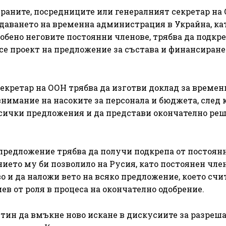
раните, посредниците или генералният секретар на
даването на временна администрация в Украйна, ка
собено неговите постоянни членове, трябва да подкр
есе проект на предложение за състава и финансиране
секретар на ООН трябва да изготви доклад за времен
имание на насоките за персонала и бюджета, след 
всички предложения и да представи окончателно реш
о предложение трябва да получи подкрепа от постоян
ието му би позволило на Русия, като постоянен член
 и да наложи вето на всяко предложение, което счит
в от роля в процеса на окончателно одобрение.
тин да вмъкне ново искане в дискусиите за разреша