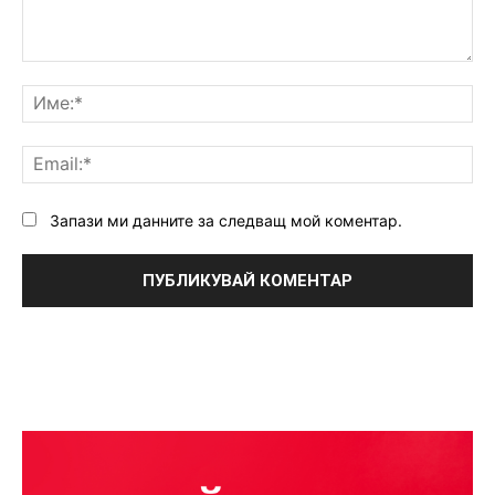
Коментар:
Им
Ema
Запази ми данните за следващ мой коментар.