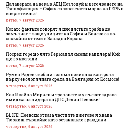
Далаверата на века в АЕЦ Козлодуй и източването на
Топлофикация – София са запазената марка на ГЕРБ в
енергетиката!
петък, 7 август 2026
Когато фактите говорят и ционистите трябва да
замълчат – защо улиците на София и Банско са по-
спокойни от тези в Западна Европа
петък, 7 август 2026
Посред горещо лято Германия сменя канцлера! Кой
ще го наследи
петък, 7 август 2026
Румен Радев съобщи голяма новина за контрола
върху екологичната среда на България от Космоса!
четвъртък, 6 август 2026
Как Ивайло Мирчев и троловете му лъскат здраво
имиджа на лидера на ДПС Делян Пеевски!
четвъртък, 6 август 2026
BLIFE: Пеевски отказа частните джетове и хвана
Тюркиш еърлайнс като останалите граждани
четвъртък, 6 август 2026