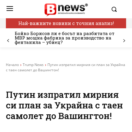
Най-важните новини с точния анализ!
Бойко Борисов ли е босът на разбитата от
МВР мощна фабрика за производство на
фентанила – убиец?
Начало
Trump News
Путин изпратил мирния си план за Украйна
с таен самолет до Вашингтон!
Путин изпратил мирния
си план за Украйна с таен
самолет до Вашингтон!