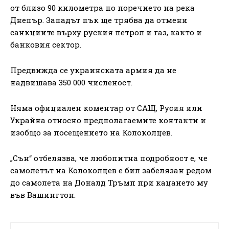
от близо 90 километра по поречието на река
Днепър. Западът пък ще трябва да отмени
санкциите върху руския петрол и газ, както и
банковия сектор.
Предвижда се украинската армия да не
надвишава 350 000 численост.
Няма официален коментар от САЩ, Русия или
Украйна относно предполагаемите контакти и
изобщо за посещението на Колоколцев.
„Сън“ отбелязва, че любопитна подробност е, че
самолетът на Колоколцев е бил забелязан редом
до самолета на Доналд Тръмп при кацането му
във Вашингтон.