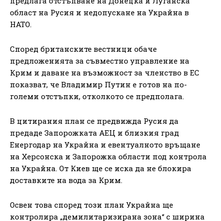
предлага отстъпване на Донецка и Луганска
област на Русия и недопускане на Украйна в
НАТО.
Според британските вестници обаче
предложенията за съвместно управление на
Крим и даване на възможност за членство в ЕС
показват, че Владимир Путин е готов на по-
големи отстъпки, отколкото се предполага.
В цитирания план се предвижда Русия да
предаде Запорожката АЕЦ и близкия град
Енергодар на Украйна и евентуалното връщане
на Херсонска и Запорожка области под контрола
на Украйна. От Киев ще се иска да не блокира
доставките на вода за Крим.
Освен това според този план Украйна ще
контролира „демилитаризирана зона“ с ширина