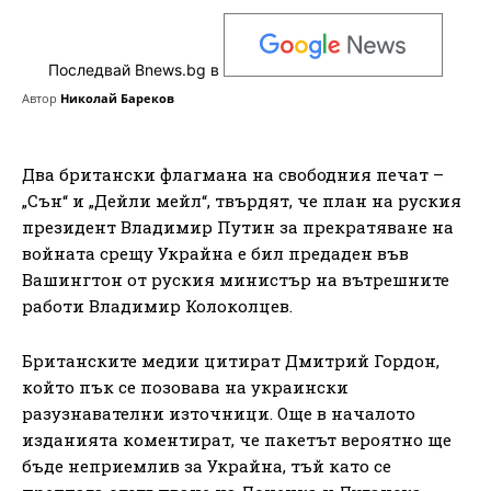
Последвай Bnews.bg в
Автор
Николай Бареков
Два британски флагмана на свободния печат –
„Сън“ и „Дейли мейл“, твърдят, че план на руския
президент Владимир Путин за прекратяване на
войната срещу Украйна е бил предаден във
Вашингтон от руския министър на вътрешните
работи Владимир Колоколцев.
Британските медии цитират Дмитрий Гордон,
който пък се позовава на украински
разузнавателни източници. Още в началото
изданията коментират, че пакетът вероятно ще
бъде неприемлив за Украйна, тъй като се