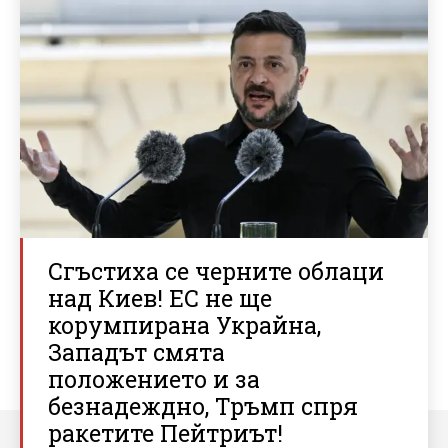
Сгъстиха се черните облаци
над Киев! ЕС не ще
корумпирана Украйна,
Западът смята
положението и за
безнадеждно, Тръмп спря
ракетите Пейтриът!