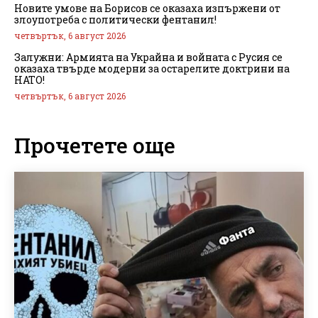
Новите умове на Борисов се оказаха изпържени от
злоупотреба с политически фентанил!
четвъртък, 6 август 2026
Залужни: Армията на Украйна и войната с Русия се
оказаха твърде модерни за остарелите доктрини на
НАТО!
четвъртък, 6 август 2026
Прочетете още