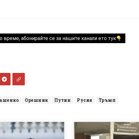
о време, абонирайте се за нашите канали ето тук
ашенко
Орешник
Путин
Русия
Тръмп