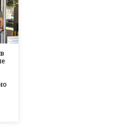
ов
че
но