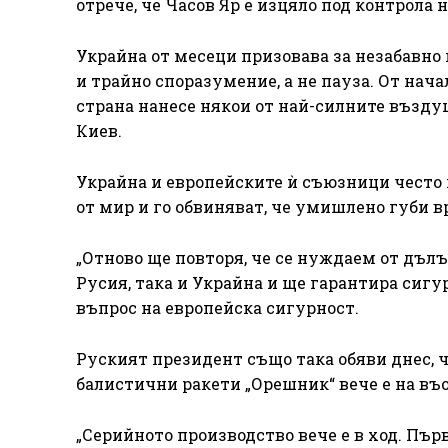
отрече, че Часов Яр е изцяло под контрола н
Украйна от месеци призовава за незабавно 
и трайно споразумение, а не пауза. От нач
страна нанесе някои от най-силните въздуш
Киев.
Украйна и европейските ѝ съюзници често п
от мир и го обвиняват, че умишлено губи в
„Отново ще повторя, че се нуждаем от дълъ
Русия, така и Украйна и ще гарантира сигур
въпрос на европейска сигурност.
Руският президент също така обяви днес, 
балистични ракети „Орешник“ вече е на въ
„Серийното производство вече е в ход. Пъ