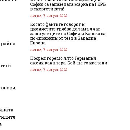
София са запазената марка на ГЕРБ
в енергетиката!
петък, 7 август 2026
Когато фактите говорят и
ционистите трябва да замълчат –
защо улиците на София и Банско са
по-спокойни от тези в Западна
Европа
крайна
петък, 7 август 2026
Посред горещо лято Германия
сменя канцлера! Кой ще го наследи
ат от
петък, 7 август 2026
говори,
йната
 силите
а