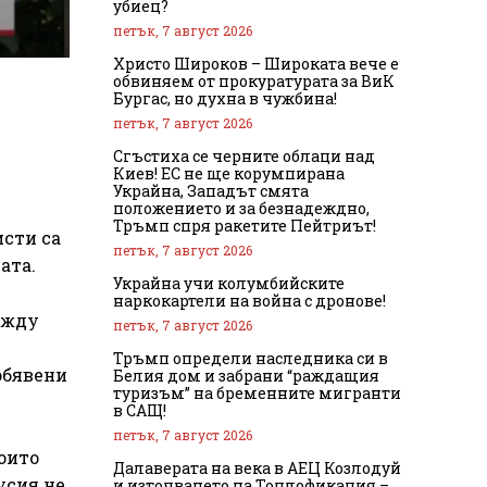
убиец?
петък, 7 август 2026
Христо Широков – Широката вече е
обвиняем от прокуратурата за ВиК
Бургас, но духна в чужбина!
петък, 7 август 2026
Сгъстиха се черните облаци над
Киев! ЕС не ще корумпирана
Украйна, Западът смята
положението и за безнадеждно,
Тръмп спря ракетите Пейтриът!
исти са
петък, 7 август 2026
ата.
Украйна учи колумбийските
наркокартели на война с дронове!
ежду
петък, 7 август 2026
Тръмп определи наследника си в
обявени
Белия дом и забрани “раждащия
туризъм” на бременните мигранти
в САЩ!
петък, 7 август 2026
оито
Далаверата на века в АЕЦ Козлодуй
усия не
и източването на Топлофикация –