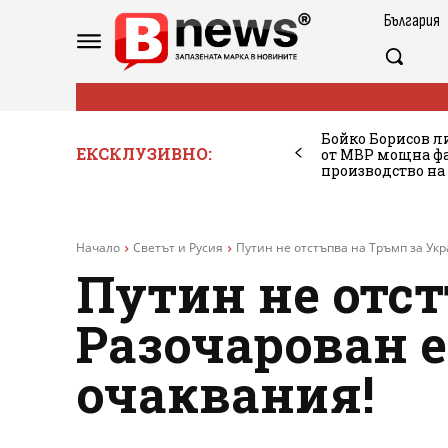
България
Бойко Борисов ли
ЕКСКЛУЗИВНО:
от МВР мощна фа
производство на
Начало
Светът и Русия
Путин не отстъпва на Тръмп за Укра
Путин не отст
Разочарован е
очаквания!