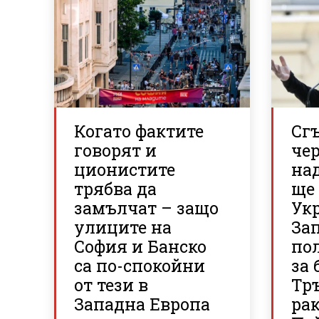
Когато фактите
Сгъ
говорят и
че
ционистите
над
трябва да
ще
замълчат – защо
Ук
улиците на
За
София и Банско
по
са по-спокойни
за 
от тези в
Тр
Западна Европа
ра