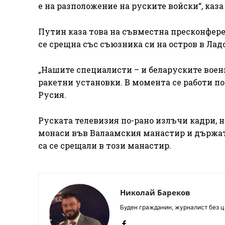
е на разположение на руските войски“, каз
Путин каза това на съвместна пресконфер
се срещна със съюзника си на остров в Лад
„Нашите специалисти – и беларуските воен
ракетни установки. В момента се работи по
Русия.
Руската телевизия по-рано излъчи кадри, 
монаси във Валаамския манастир и държат
са се срещали в този манастир.
Николай Бареков
Буден гражданин, журналист без це