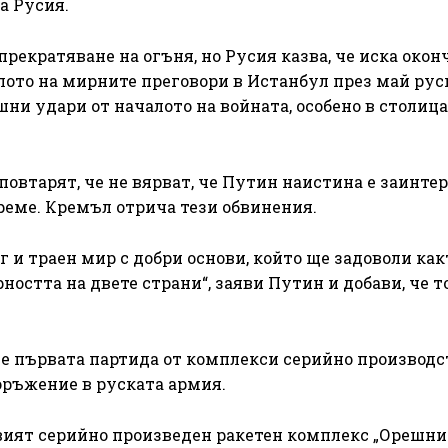
а Русия.
прекратяване на огъня, но Русия казва, че иска окон
алото на мирните преговори в Истанбул през май рус
ни удари от началото на войната, особено в столиц
овтарят, че не вярват, че Путин наистина е заинте
реме. Кремъл отрича тези обвинения.
г и траен мир с добри основи, който ще задоволи как
ността на двете страни“, заяви Путин и добави, че то
че първата партида от комплекси серийно производс
оръжение в руската армия.
рвият серийно произведен ракетен комплекс „Орешни