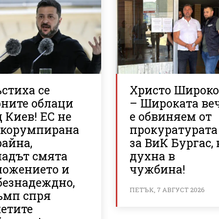
стиха се
Христо Широк
рните облаци
– Широката ве
 Киев! ЕС не
е обвиняем от
 корумпирана
прокуратурата
райна,
за ВиК Бургас, 
падът смята
духна в
ложението и
чужбина!
безнадеждно,
ПЕТЪК, 7 АВГУСТ 2026
ъмп спря
кетите