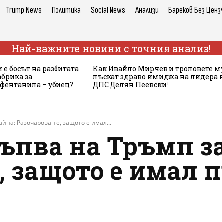
Trump News
Политика
Social News
Анализи
Бареков Без Ценз
Най-важните новини с точния анализ!
 е босът на разбитата
Как Ивайло Мирчев и троловете м
брика за
лъскат здраво имиджа на лидера 
 фентанила – убиец?
ДПС Делян Пеевски!
йна: Разочарован е, защото е имал...
ъпва на Тръмп з
, защото е имал