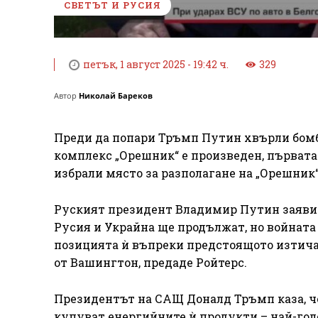
СВЕТЪТ И РУСИЯ
петък, 1 август 2025 - 19:42 ч.
329
Автор
Николай Бареков
Преди да попари Тръмп Путин хвърли бомб
комплекс „Орешник“ е произведен, първата
избрали място за разполагане на „Орешник“
Руският президент Владимир Путин заяви 
Русия и Украйна ще продължат, но войната 
позицията ѝ въпреки предстоящото изтичан
от Вашингтон, предаде Ройтерс.
Президентът на САЩ Доналд Тръмп каза, ч
купуват енергийните ѝ продукти – най-голе