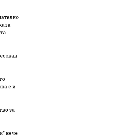
чателно
ката
ата
ресован
то
ва е и
тво за
к“ вече