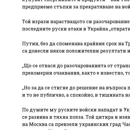
предприеме стъпки за прекратяване на войн
Той изрази нарастващото си разочарование 
последните руски атаки в Украйна „отврати
Путин, без да споменава крайния срок на Т
са донесли някои положителни резултати и
„Що се отнася до разочарованията от стран
прекомерни очаквания, както е известно, то
„Но за да се стигне до решение на въпроса 
и то не публично, а спокойно, в тишината н
По думите му руските войски нападат в Ук
се развива в тяхна полза. Той цитира и изя
на Москва са превзели украинския град Ча