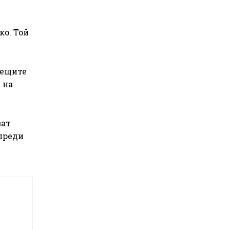
ко. Той
дещите
 на
ват
преди