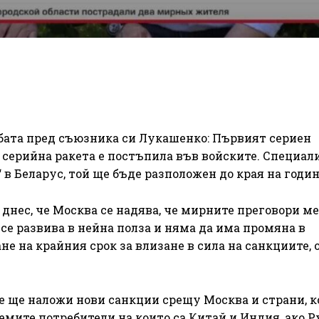
ата пред съюзника си Лукашенко: Първият сериен
 серийна ракета е постъпила във войските. Специал
 в Беларус, той ще бъде разположен до края на годин
днес, че Москва се надява, че мирните преговори м
се развива в нейна полза и няма да има промяна в
е на крайния срок за влизане в сила на санкциите, 
е ще наложи нови санкции срещу Москва и страни, к
мите потребители на които са Китай и Индия, ако Р