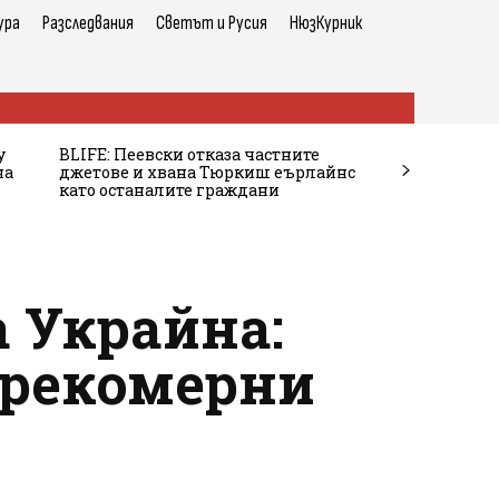
ура
Разследвания
Светът и Русия
НюзКурник
у
BLIFE: Пеевски отказа частните
на
джетове и хвана Тюркиш еърлайнс
като останалите граждани
а Украйна:
 прекомерни