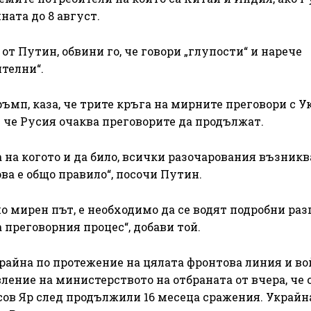
ата до 8 август.
от Путин, обвини го, че говори „глупости“ и нарече
телни“.
ръмп, каза, че трите кръга на мирните преговори с У
 че Русия очаква преговорите да продължат.
а на когото и да било, всички разочарования възникв
ва е общо правило“, посочи Путин.
по мирен път, е необходимо да се водят подробни раз
а преговорния процес“, добави той.
райна по протежение на цялата фронтова линия и во
вление на министерството на отбраната от вчера, че
сов Яр след продължили 16 месеца сражения. Украйн