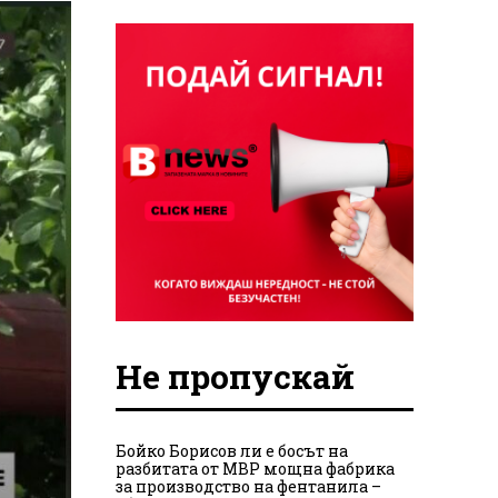
Не пропускай
Бойко Борисов ли е босът на
разбитата от МВР мощна фабрика
за производство на фентанила –