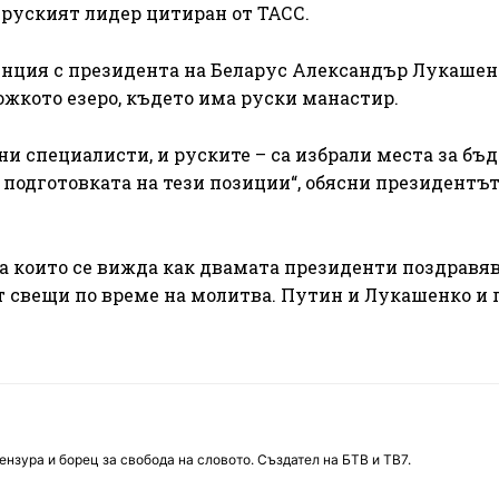
а руският лидер цитиран от ТАСС.
енция с президента на Беларус Александър Лукашен
ожкото езеро, където има руски манастир.
ни специалисти, и руските – са избрали места за бъ
 подготовката на тези позиции“, обясни президентът
на които се вижда как двамата президенти поздравя
 свещи по време на молитва. Путин и Лукашенко и 
нзура и борец за свобода на словото. Създател на БТВ и ТВ7.