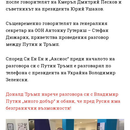
после говорителят на Кмеръл Дмитрий Песков и
съветникът на президента Юрий Ушаков.
Същевременно говорителят на генералния
секретар на ООН Антониу Гутериш – Стефан
Дюжарик, приветства проведения разговор
между Путин и Тръмп.
Според Си Ен Ен и „Аксиос“ преди началото на
разговора си с Путин Тръмп е разговарял по
телефона с президента на Украйна Володимир
Зеленски.
Доналд Тръмп нарече разговора си с Владимир
Путин „много добър“ и обяви, че пред Русия има
безгранични възможности!