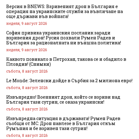
Версия в BNEWS: Взривеният дрон в България е
операция на украинските служби за въвличане на
още държави във войната!
неделя, 9 август 2026
София привика украинския посланик заради
взривения дрон! Русия похвали Румен Радев и
България за рационалната ни външна политика!
неделя, 9 август 2026
Каквото повикало в Петрохан, такова се и обадило в
Пловдив! (Снимки)
събота, 8 август 2026
Le Monde: Зеленски дойде в Сърбия за 2 милиона евро!
събота, 8 август 2026
Извънредно! Военният дрон, който се взриви над
България тази сутрин, се оказа украински!
събота, 8 август 2026
Извънредна ситуация в държавата! Румен Радев
съобщи от МС: Дрон навлезе в България откъм
Румъния и бе взривен тази сутрин!
събота, 8 август 2026