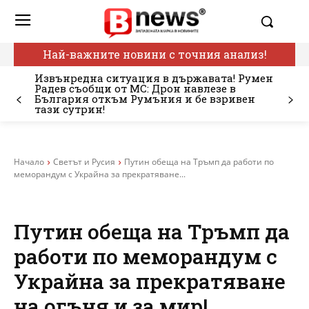
Най-важните новини с точния анализ!
Извънредна ситуация в държавата! Румен
Радев съобщи от МС: Дрон навлезе в
България откъм Румъния и бе взривен
тази сутрин!
Начало
Светът и Русия
Путин обеща на Тръмп да работи по
меморандум с Украйна за прекратяване...
Путин обеща на Тръмп да
работи по меморандум с
Украйна за прекратяване
на огъня и за мир!