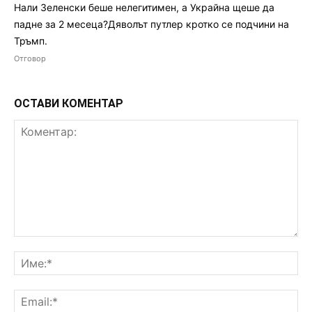
Нали Зеленски беше нелегитимен, а Украйна щеше да
падне за 2 месеца?Дяволът путлер кротко се подчини на
Тръмп.
Отговор
ОСТАВИ КОМЕНТАР
Коментар:
Им
Ema