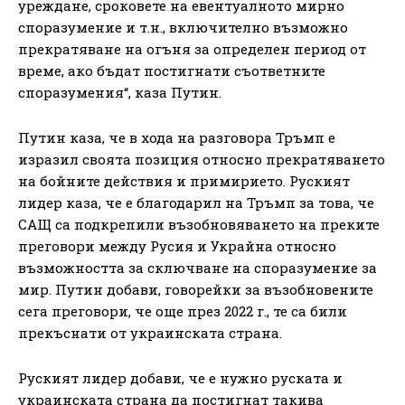
уреждане, сроковете на евентуалното мирно
споразумение и т.н., включително възможно
прекратяване на огъня за определен период от
време, ако бъдат постигнати съответните
споразумения“, каза Путин.
Путин каза, че в хода на разговора Тръмп е
изразил своята позиция относно прекратяването
на бойните действия и примирието. Руският
лидер каза, че е благодарил на Тръмп за това, че
САЩ са подкрепили възобновяването на преките
преговори между Русия и Украйна относно
възможността за сключване на споразумение за
мир. Путин добави, говорейки за възобновените
сега преговори, че още през 2022 г., те са били
прекъснати от украинската страна.
Руският лидер добави, че е нужно руската и
украинската страна да постигнат такива