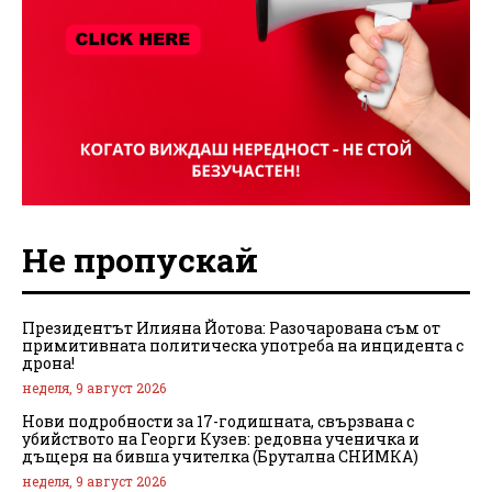
Не пропускай
Президентът Илияна Йотова: Разочарована съм от
примитивната политическа употреба на инцидента с
дрона!
неделя, 9 август 2026
Нови подробности за 17-годишната, свързвана с
убийството на Георги Кузев: редовна ученичка и
дъщеря на бивша учителка (Брутална СНИМКА)
неделя, 9 август 2026