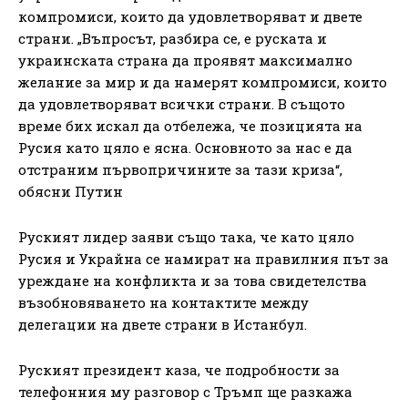
компромиси, които да удовлетворяват и двете
страни. „Въпросът, разбира се, е руската и
украинската страна да проявят максимално
желание за мир и да намерят компромиси, които
да удовлетворяват всички страни. В същото
време бих искал да отбележа, че позицията на
Русия като цяло е ясна. Основното за нас е да
отстраним първопричините за тази криза“,
обясни Путин
Руският лидер заяви също така, че като цяло
Русия и Украйна се намират на правилния път за
уреждане на конфликта и за това свидетелства
възобновяването на контактите между
делегации на двете страни в Истанбул.
Руският президент каза, че подробности за
телефонния му разговор с Тръмп ще разкажа