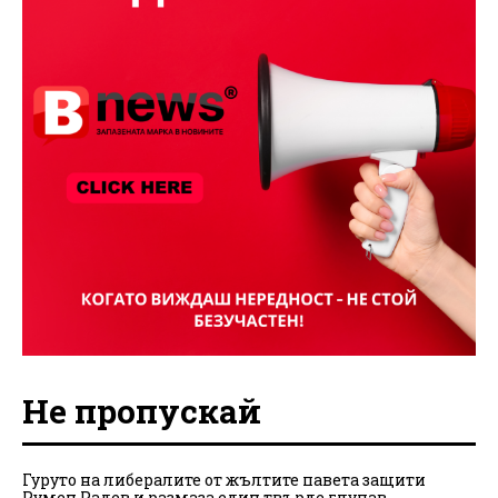
Не пропускай
Гуруто на либералите от жълтите павета защити
Румен Радев и размаза един твърде глупав