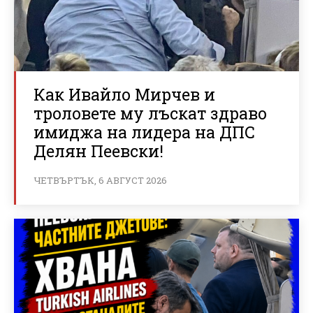
Как Ивайло Мирчев и
троловете му лъскат здраво
имиджа на лидера на ДПС
Делян Пеевски!
ЧЕТВЪРТЪК, 6 АВГУСТ 2026