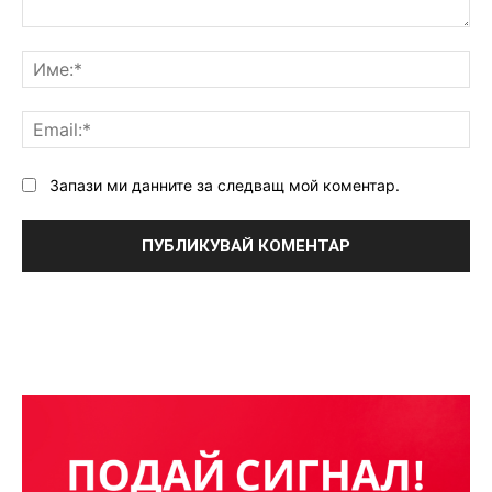
Коментар:
Им
Ema
Запази ми данните за следващ мой коментар.