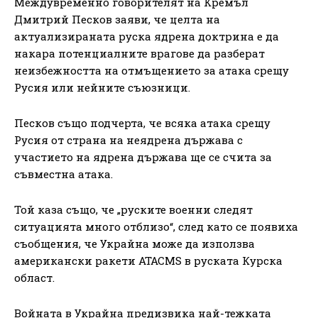
Междувременно говорителят на Кремъл
Дмитрий Песков заяви, че целта на
актуализираната руска ядрена доктрина е да
накара потенциалните врагове да разберат
неизбежността на отмъщението за атака срещу
Русия или нейните съюзници.
Песков също подчерта, че всяка атака срещу
Русия от страна на неядрена държава с
участието на ядрена държава ще се счита за
съвместна атака.
Той каза също, че „руските военни следят
ситуацията много отблизо“, след като се появиха
съобщения, че Украйна може да използва
американски ракети ATACMS в руската Курска
област.
Войната в Украйна предизвика най-тежката