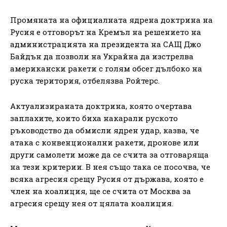
Промяната на официалната ядрена доктрина на
Русия е отговорът на Кремъл на решението на
администрацията на президента на САЩ Джо
Байдън да позволи на Украйна да изстрелва
американски ракети с голям обсег дълбоко на
руска територия, отбелязва Ройтерс.
Актуализираната доктрина, която очертава
заплахите, които биха накарали руското
ръководство да обмисли ядрен удар, казва, че
атака с конвенционални ракети, дронове или
други самолети може да се счита за отговаряща
на тези критерии. В нея също така се посочва, че
всяка агресия срещу Русия от държава, която е
член на коалиция, ще се счита от Москва за
агресия срещу нея от цялата коалиция.