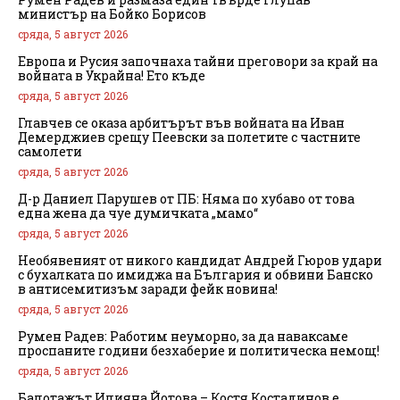
министър на Бойко Борисов
сряда, 5 август 2026
Европа и Русия започнаха тайни преговори за край на
войната в Украйна! Ето къде
сряда, 5 август 2026
Главчев се оказа арбитърът във войната на Иван
Демерджиев срещу Пеевски за полетите с частните
самолети
сряда, 5 август 2026
Д-р Даниел Парушев от ПБ: Няма по хубаво от това
една жена да чуе думичката „мамо“
сряда, 5 август 2026
Необявеният от никого кандидат Андрей Гюров удари
с бухалката по имиджа на България и обвини Банско
в антисемитизъм заради фейк новина!
сряда, 5 август 2026
Румен Радев: Работим неуморно, за да наваксаме
проспаните години безхаберие и политическа немощ!
сряда, 5 август 2026
Балотажът Илияна Йотова – Костя Костадинов е