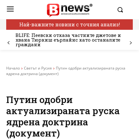
Най-важните новини с точния анализ!
BLIFE: Пеевски отказа частните джетове и
хвана Тюркиш еърлайнс като останалите
граждани
Начало
Светът и Русия
Путин одобри актуализираната руска
ядрена доктрина (документ)
Путин одобри
актуализираната руска
ядрена доктрина
(документ)